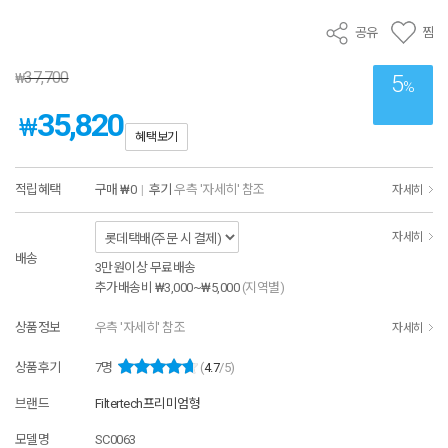
공유
찜
37,700
₩
5
%
35,820
₩
혜택보기
적립혜택
구매
₩0
|
후기
우측 '자세히' 참조
자세히
자세히
배송
3만원이상 무료배송
추가배송비
₩3,000~₩5,000
(지역별)
상품정보
우측 '자세히' 참조
자세히
상품후기
7
명
(
4.7
/5)
브랜드
Filtertech프리미엄형
모델명
SC0063