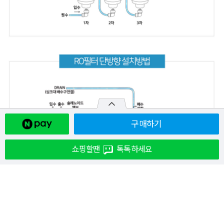
구매하기
쇼핑할땐
톡톡하세요