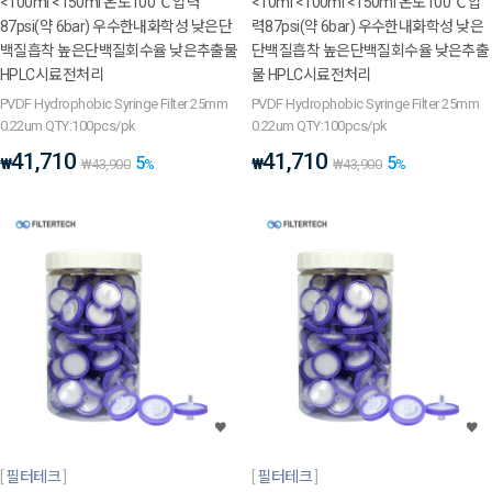
<100ml <150ml 온도100℃ 압력
<10ml <100ml <150ml 온도100℃ 압
87psi(약 6bar) 우수한내화학성 낮은단
력87psi(약 6bar) 우수한내화학성 낮은
백질흡착 높은단백질회수율 낮은추출물
단백질흡착 높은단백질회수율 낮은추출
HPLC시료전처리
물 HPLC시료전처리
PVDF Hydrophobic Syringe Filter 25mm
PVDF Hydrophobic Syringe Filter 25mm
0.22um QTY:100pcs/pk
0.22um QTY:100pcs/pk
41,710
41,710
5
5
₩
₩
₩
43,900
%
₩
43,900
%
필터테크
필터테크