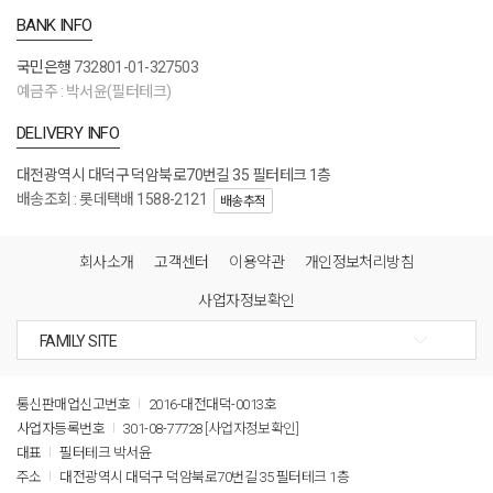
BANK INFO
국민은행
732801-01-327503
예금주 : 박서윤(필터테크)
DELIVERY INFO
대전광역시 대덕구 덕암북로70번길 35 필터테크 1층
배송조회 : 롯데택배 1588-2121
배송추적
회사소개
고객센터
이용약관
개인정보처리방침
사업자정보확인
통신판매업신고번호
2016-대전대덕-0013호
사업자등록번호
301-08-77728
[사업자정보확인]
대표
필터테크 박서윤
주소
대전광역시 대덕구 덕암북로70번길 35 필터테크 1층