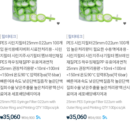
필터테크
필터테크
PES 시린지필터 25mm 0.22um 100개
PES 시린지필터 25mm 0.22um 100개
입 분석용배지버퍼 시료전처리용 - 시린
입 높은처리량이 필요한 수용액여과용 -
지필터 시린지주사기필터 멤브레인재질
시린지필터 시린지주사기필터 멤브레인
PES 하우징재질PP 유효여과면적
재질PES 하우징재질PP 유효여과면적
25mm 권장처리용량 <10ml <100ml
25mm 권장처리용량 <10ml <100ml
<150ml 온도90℃ 압력87psi(약 6bar)
<150ml 온도90℃ 압력87psi(약 6bar)
빠른여과속도 낮은단백질흡착 높은단백
빠른여과속도 낮은단백질흡착 높은단백
질회수율 낮은추출물 높은처리량 핵산시
질회수율 낮은추출물 높은처리량 핵산시
료여과 세포배양배지여과
료여과 세포배양배지여과
25mm PES Syringe Filter 0.22um with
25mm PES Syringe Filter 0.22um with
Outer Ring and Printing QTY:100pcs/pk
Outer Ring and Printing QTY:100pcs/pk
35,060
35,060
5
5
₩
₩
₩
36,900
%
₩
36,900
%