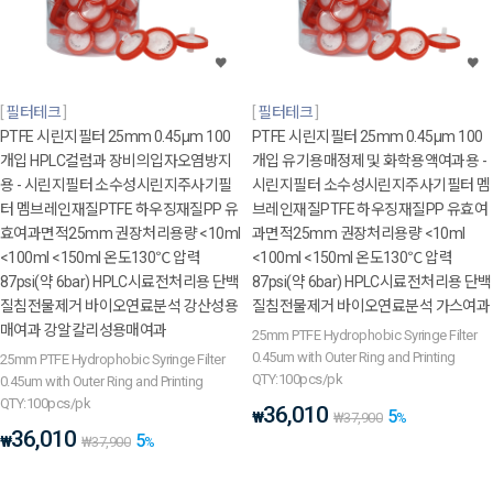
필터테크
필터테크
PTFE 시린지필터 25mm 0.45μm 100
PTFE 시린지필터 25mm 0.45μm 100
개입 HPLC컬럼과 장비의입자오염방지
개입 유기용매정제 및 화학용액여과용 -
용 - 시린지필터 소수성시린지주사기필
시린지필터 소수성시린지주사기필터 멤
터 멤브레인재질PTFE 하우징재질PP 유
브레인재질PTFE 하우징재질PP 유효여
효여과면적25mm 권장처리용량 <10ml
과면적25mm 권장처리용량 <10ml
<100ml <150ml 온도130℃ 압력
<100ml <150ml 온도130℃ 압력
87psi(약 6bar) HPLC시료전처리용 단백
87psi(약 6bar) HPLC시료전처리용 단백
질침전물제거 바이오연료분석 강산성용
질침전물제거 바이오연료분석 가스여과
매여과 강알칼리성용매여과
25mm PTFE Hydrophobic Syringe Filter
0.45um with Outer Ring and Printing
25mm PTFE Hydrophobic Syringe Filter
QTY:100pcs/pk
0.45um with Outer Ring and Printing
QTY:100pcs/pk
36,010
5
₩
₩
37,900
%
36,010
5
₩
₩
37,900
%