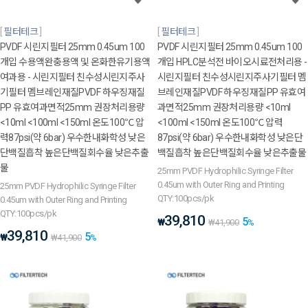
필터테크
필터테크
PVDF 시린지필터 25mm 0.45um 100
PVDF 시린지필터 25mm 0.45um 100
개입 수용액완충용액 및 온화한유기용액
개입 HPLC분석전 바이오시료전처리용 -
여과용 - 시린지필터 친수성시린지주사
시린지필터 친수성시린지주사기필터 멤
기필터 멤브레인재질PVDF 하우징재질
브레인재질PVDF 하우징재질PP 유효여
PP 유효여과면적25mm 권장처리용량
과면적25mm 권장처리용량 <10ml
<10ml <100ml <150ml 온도100℃ 압
<100ml <150ml 온도100℃ 압력
력87psi(약 6bar) 우수한내화학성 낮은
87psi(약 6bar) 우수한내화학성 낮은단
단백질흡착 높은단백질회수율 낮은추출
백질흡착 높은단백질회수율 낮은추출물
물
25mm PVDF Hydrophilic Syringe Filter
0.45um with Outer Ring and Printing
25mm PVDF Hydrophilic Syringe Filter
QTY:100pcs/pk
0.45um with Outer Ring and Printing
QTY:100pcs/pk
39,810
5
₩
₩
41,900
%
39,810
5
₩
₩
41,900
%