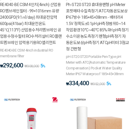
RE4040-BE CSM 4인치(4inch) 산업용
Ph-ST20 ST20 휴대용펜형 pH Meter
RO멤브레인필터 - 99×1016mm 유량
포켓메타수질측정기 ATC자동온도보상
2400GPD(9.1㎥/day) 최대운전압력
IP67방수 185×45×38mm - 배터리4
600psi(41bar) 최대운전온도
1.5V 정확도±0.1pH pH측정범위0~14
45℃(113°F) 산업용수처리멤브레인 공
작업환경10°C~40°C 85% RH pH측정기
업용수정수필터 RO수처리설비 RO플랜
수소이온농도측정기 펜형pH측정기 자
트멤브레인 압력용기용RO엘리먼트
동온도보상pH측정기 ATCpH미터 3점교
정 간편형
RE4040-BE CSM 4inch industrial RO
membrane filter
pH-ST20 ST20 Portable Pen-Type pH
Meter with ATC(Automatic Temperature
292,600
5
₩
₩
308,000
%
Compensation) Pocket Water Quality
Meter IP67 Waterproof 185×45×38mm
334,400
5
₩
₩
352,000
%