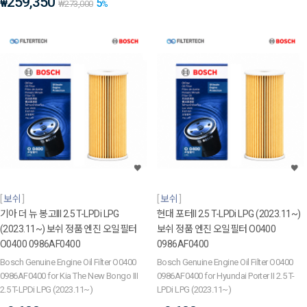
259,350
5
₩
₩
273,000
%
보쉬
보쉬
기아 더 뉴 봉고III 2.5 T-LPDi LPG
현대 포터II 2.5 T-LPDi LPG (2023.11~)
(2023.11~) 보쉬 정품 엔진 오일필터
보쉬 정품 엔진 오일필터 O0400
O0400 0986AF0400
0986AF0400
Bosch Genuine Engine Oil Filter O0400
Bosch Genuine Engine Oil Filter O0400
0986AF0400 for Kia The New Bongo III
0986AF0400 for Hyundai Porter II 2.5 T-
2.5 T-LPDi LPG (2023.11~)
LPDi LPG (2023.11~)