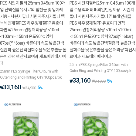
PES 시린지필터 25mm 0.45um 100개
PES 시린지필터 25mm 0.45um 100개
입 단백질함유시료의 침전물 및 입자제
입 수용액과 버퍼의일반정제용 - 시린지
거용 - 시린지필터 시린지주사기필터 멤
필터 시린지주사기필터 멤브레인재질
브레인재질PES 하우징재질PP 유효여
PES 하우징재질PP 유효여과면적
과면적25mm 권장처리용량 <10ml
25mm 권장처리용량 <10ml <100ml
<100ml <150ml 온도90℃ 압력
<150ml 온도90℃ 압력87psi(약 6bar)
87psi(약 6bar) 빠른여과속도 낮은단백
빠른여과속도 낮은단백질흡착 높은단백
질흡착 높은단백질회수율 낮은추출물 높
질회수율 낮은추출물 높은처리량 핵산시
은처리량 핵산시료여과 세포배양배지여
료여과 세포배양배지여과
과
25mm PES Syringe Filter 0.45um with
Outer Ring and Printing QTY:100pcs/pk
25mm PES Syringe Filter 0.45um with
Outer Ring and Printing QTY:100pcs/pk
33,160
5
₩
₩
34,900
%
33,160
5
₩
₩
34,900
%