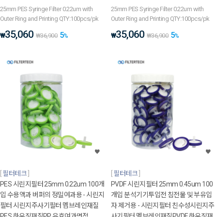
25mm PES Syringe Filter 0.22um with
25mm PES Syringe Filter 0.22um with
Outer Ring and Printing QTY:100pcs/pk
Outer Ring and Printing QTY:100pcs/pk
35,060
35,060
5
5
₩
₩
₩
36,900
%
₩
36,900
%
필터테크
필터테크
PES 시린지필터 25mm 0.22um 100개
PVDF 시린지필터 25mm 0.45um 100
입 수용액과 버퍼의 정밀여과용 - 시린지
개입 분석기기투입전 침전물 및 부유입
필터 시린지주사기필터 멤브레인재질
자 제거용 - 시린지필터 친수성시린지주
PES 하우징재질PP 유효여과면적
사기필터 멤브레인재질PVDF 하우징재