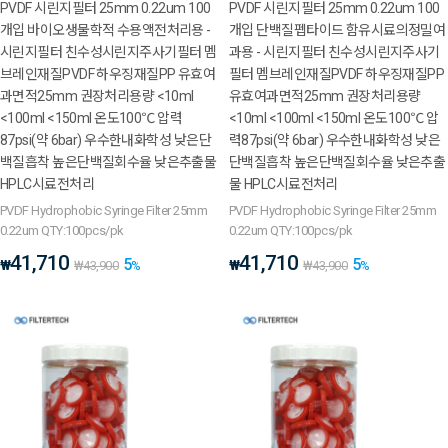
PVDF 시린지필터 25mm 0.22um 100
PVDF 시린지필터 25mm 0.22um 100
개입 바이오생물학적 수용액전처리용 -
개입 단백질펩타이드 함유시료의정밀여
시린지필터 친수성시린지주사기필터 멤
과용 - 시린지필터 친수성시린지주사기
브레인재질PVDF 하우징재질PP 유효여
필터 멤브레인재질PVDF 하우징재질PP
과면적25mm 권장처리용량 <10ml
유효여과면적25mm 권장처리용량
<100ml <150ml 온도100℃ 압력
<10ml <100ml <150ml 온도100℃ 압
87psi(약 6bar) 우수한내화학성 낮은단
력87psi(약 6bar) 우수한내화학성 낮은
백질흡착 높은단백질회수율 낮은추출물
단백질흡착 높은단백질회수율 낮은추출
HPLC시료전처리
물 HPLC시료전처리
PVDF Hydrophobic Syringe Filter 25mm
PVDF Hydrophobic Syringe Filter 25mm
0.22um QTY:100pcs/pk
0.22um QTY:100pcs/pk
41,710
41,710
5
5
₩
₩
₩
43,900
%
₩
43,900
%