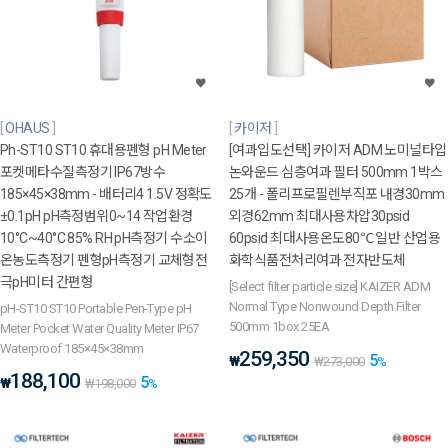
OHAUS
카이저
Ph-ST10 ST10 휴대용펜형 pH Meter
[여과입도선택] 카이저 ADM 노미널타입
포켓메타수질측정기 IP67방수
논와운드 심층여과 필터 500mm 1박스
185×45×38mm - 배터리4 1.5V 정확도
25개 - 폴리프로필렌부직포 내경30mm
±0.1pH pH측정범위0~14 작업환경
외경62mm 최대사용차압30psid
10°C~40°C 85% RH pH측정기 수소이
60psid 최대사용온도80℃ 일반 산업용
온농도측정기 펜형pH측정기 교체형전
화학식품전처리여과 전자반도체
극pH미터 간편형
[Select filter particle size] KAIZER ADM
Normal Type Nonwound Depth Filter
pH-ST10 ST10 Portable Pen-Type pH
500mm 1box 25EA
Meter Pocket Water Quality Meter IP67
Waterproof 185×45×38mm
259,350
5
₩
₩
273,000
%
188,100
5
₩
₩
198,000
%