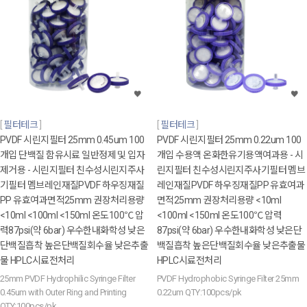
필터테크
필터테크
PVDF 시린지필터 25mm 0.45um 100
PVDF 시린지필터 25mm 0.22um 100
개입 단백질 함유시료 일반정제 및 입자
개입 수용액 온화한유기용액여과용 - 시
제거용 - 시린지필터 친수성시린지주사
린지필터 친수성시린지주사기필터 멤브
기필터 멤브레인재질PVDF 하우징재질
레인재질PVDF 하우징재질PP 유효여과
PP 유효여과면적25mm 권장처리용량
면적25mm 권장처리용량 <10ml
<10ml <100ml <150ml 온도100℃ 압
<100ml <150ml 온도100℃ 압력
력87psi(약 6bar) 우수한내화학성 낮은
87psi(약 6bar) 우수한내화학성 낮은단
단백질흡착 높은단백질회수율 낮은추출
백질흡착 높은단백질회수율 낮은추출물
물 HPLC시료전처리
HPLC시료전처리
25mm PVDF Hydrophilic Syringe Filter
PVDF Hydrophobic Syringe Filter 25mm
0.45um with Outer Ring and Printing
0.22um QTY:100pcs/pk
QTY:100pcs/pk