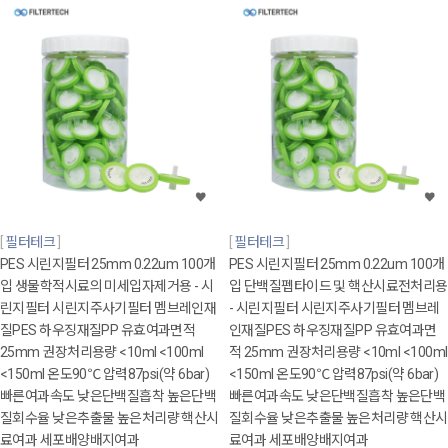
필터테크
필터테크
PES 시린지필터 25mm 0.22um 100개
PES 시린지필터 25mm 0.22um 100개
입 생물학적시료의 미세입자제거용 - 시
입 단백질펩타이드 및 핵산시료전처리용
린지필터 시린지주사기필터 멤브레인재
- 시린지필터 시린지주사기필터 멤브레
질PES 하우징재질PP 유효여과면적
인재질PES 하우징재질PP 유효여과면
25mm 권장처리용량 <10ml <100ml
적 25mm 권장처리용량 <10ml <100ml
<150ml 온도90℃ 압력87psi(약 6bar)
<150ml 온도90℃ 압력87psi(약 6bar)
빠른여과속도 낮은단백질흡착 높은단백
빠른여과속도 낮은단백질흡착 높은단백
질회수율 낮은추출물 높은처리량 핵산시
질회수율 낮은추출물 높은처리량 핵산시
료여과 세포배양배지여과
료여과 세포배양배지여과