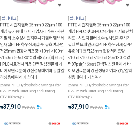
필터테크
필터테크
PTFE 시린지필터 25mm 0.22μm 100
PTFE 시린지필터 25mm 0.22μm 100
개입 유기용매 내 미세입자제거용 - 시린
개입 HPLC 및 UHPLC유기용매 시료전처
지필터 소수성시린지주사기필터 멤브레
리용 - 시린지필터 소수성시린지주사기
인재질PTFE 하우징재질PP 유효여과면
필터 멤브레인재질PTFE 하우징재질PP
적25mm 권장처리용량 <10ml <100ml
유효여과면적25mm 권장처리용량
<150ml 온도130℃ 압력87psi(약 6bar)
<10ml <100ml <150ml 온도130℃ 압
HPLC시료전처리용 단백질침전물제거
력87psi(약 6bar) 단백질침전물제거 바
바이오연료분석 강산성용매여과 강알칼
이오연료분석 강산성용매여과 강알칼리
리성용매여과 가스여과
성용매여과 가스여과
25mm PTFE Hydrophobic Syringe Filter
25mm PTFE Hydrophobic Syringe Filter
0.22um with Outer Ring and Printing
0.22um with Outer Ring and Printing
QTY:100pcs/pk
QTY:100pcs/pk
37,910
37,910
5
5
₩
₩
₩
39,900
%
₩
39,900
%