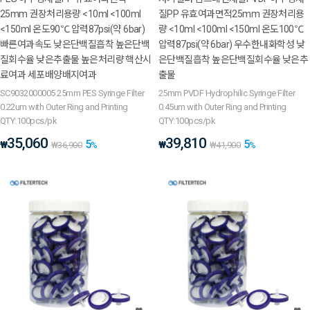
25mm 권장처리용량 <10ml <100ml
질PP 유효여과면적25mm 권장처리용
<150ml 온도90℃ 압력87psi(약 6bar)
량 <10ml <100ml <150ml 온도100℃
빠른여과속도 낮은단백질흡착 높은단백
압력87psi(약 6bar) 우수한내화학성 낮
질회수율 낮은추출물 높은처리량 핵산시
은단백질흡착 높은단백질회수율 낮은추
료여과 세포배양배지여과
출물
SC9032000005 25mm PES Syringe Filter
25mm PVDF Hydrophilic Syringe Filter
0.22um with Outer Ring and Printing
0.45um with Outer Ring and Printing
QTY:100pcs/pk
QTY:100pcs/pk
35,060
39,810
5
5
₩
₩
₩
36,900
%
₩
41,900
%