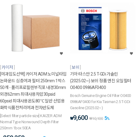
카이저
보쉬
[여과입도선택] 카이저 ADM 노미널타입
기아 타스만 2.5 T-GDi 가솔린
논와운드 심층여과 필터 250mm 1박스
(2025.02~) 보쉬 정품 엔진 오일필터
50개 - 폴리프로필렌부직포 내경30mm
O0400 0986AF0400
외경62mm 최대사용차압30psid
Bosch Genuine Engine Oil Filter O0400
60psid 최대사용온도80℃ 일반 산업용
0986AF0400 for Kia Tasman 2.5 T-GDi
화학식품전처리여과 전자반도체
Gasoline (2025.02~)
[Select filter particle size] KAIZER ADM
9,600
5
₩
₩
10,100
%
Normal Type Nonwound Depth Filter
250mm 1box 50EA