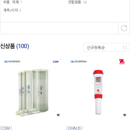
부품 · 자재
1
생활용품
18
계측/시약
2
신상품
(
100
)
신규등록순
CSM
OHAUS