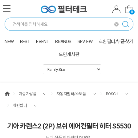
0
NEW
BEST
EVENT
BRANDS
REVIEW
호환필터/부품찾기
도면게시판
자동차용품
자동차필터/소모품
BOSCH
캐빈필터
기아 카렌스2 (2P) 보쉬 에어컨필터 히터 S5530
보쉬 정품 히터필터 (2P형)