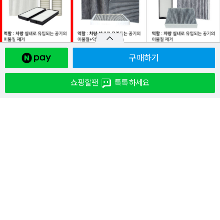
구매하기
쇼핑할땐
톡톡하세요