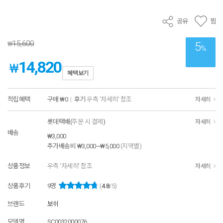
공유
찜
15,600
₩
5
%
14,820
₩
혜택보기
적립혜택
구매
₩0
|
후기
우측 '자세히' 참조
자세히
롯데택배(
주문 시 결제
)
자세히
배송
₩3,000
추가배송비
₩3,000~₩5,000
(지역별)
상품정보
우측 '자세히' 참조
자세히
상품후기
9
명
(
4.8
/5)
브랜드
보쉬
모델명
SC0032000076