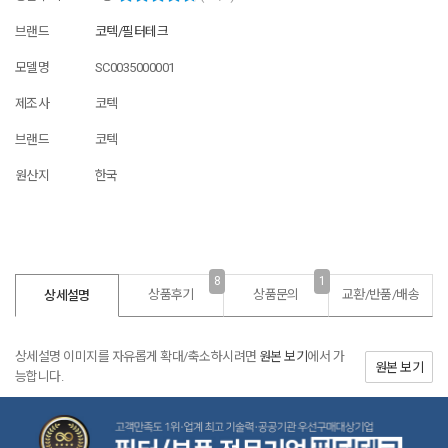
브랜드
코텍/필터테크
모델명
SC0035000001
제조사
코텍
브랜드
코텍
원산지
한국
8
1
상품후기
상품문의
교환/반품/
배송
상세설명
상세설명 이미지를 자유롭게 확대/축소하시려면
원본 보기
에서 가
원본 보기
능합니다.