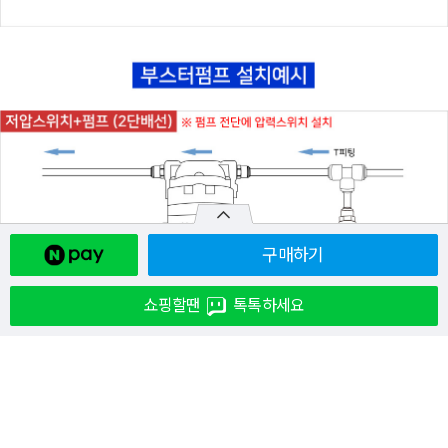
구매하기
쇼핑할땐
톡톡하세요