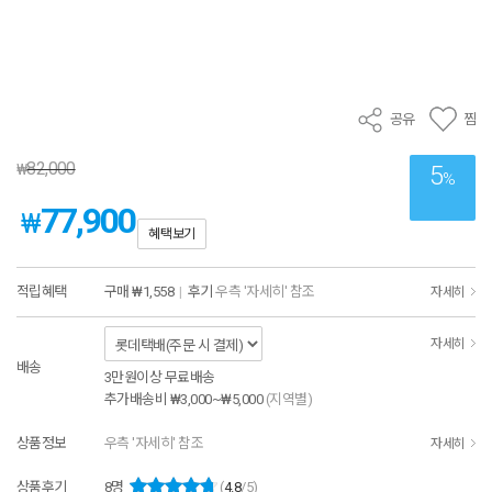
공유
찜
82,000
₩
5
%
77,900
₩
혜택보기
적립혜택
구매
₩1,558
|
후기
우측 '자세히' 참조
자세히
자세히
배송
3만원이상 무료배송
추가배송비
₩3,000~₩5,000
(지역별)
상품정보
우측 '자세히' 참조
자세히
상품후기
8
명
(
4.8
/5)