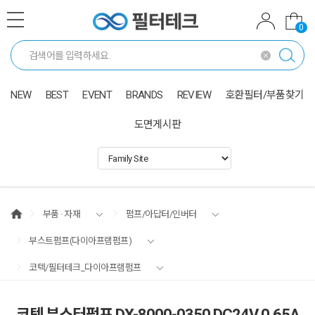
0
NEW
BEST
EVENT
BRANDS
REVIEW
호환필터/부품찾기
도면게시판
부품 · 자재
펌프/아답터/인버터
부스트펌프(다이아프램펌프)
코텍/필터테크_다이아프램펌프
코텍 부스터펌프 DX-8000-0350 DC24V 0.65A