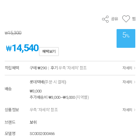
공유
찜
15,300
₩
5
%
14,540
₩
혜택보기
적립혜택
구매
₩290
|
후기
우측 '자세히' 참조
자세히
롯데택배(
주문 시 결제
)
자세히
배송
₩3,000
추가배송비
₩3,000~₩5,000
(지역별)
상품정보
우측 '자세히' 참조
자세히
브랜드
보쉬
모델명
SC0032000466