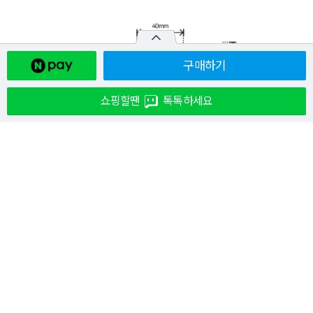
구매하기
쇼핑할땐
톡톡하세요