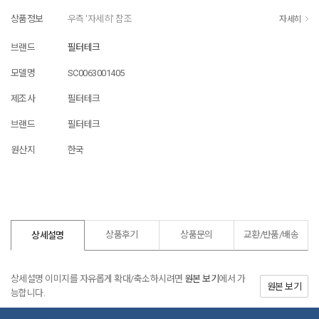
상품정보
우측 '자세히' 참조
자세히
브랜드
필터테크
모델명
SC0063001405
제조사
필터테크
브랜드
필터테크
원산지
한국
상품후기
상품문의
교환/반품/
배송
상세설명
상세설명 이미지를 자유롭게 확대/축소하시려면
원본 보기
에서 가
원본 보기
능합니다.