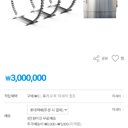
공유
찜
3,000,000
₩
적립혜택
구매
₩0
|
후기
우측 '자세히' 참조
자세히
자세히
배송
3만원이상 무료배송
추가배송비
₩3,000~₩5,000
(지역별)