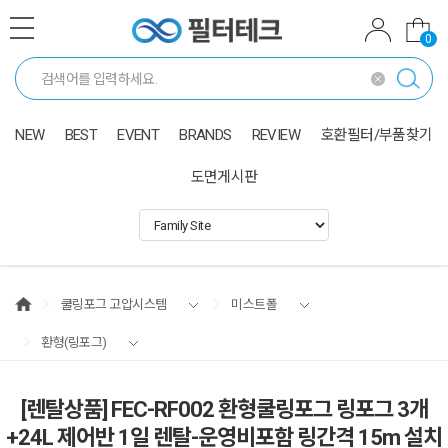
0
NEW
BEST
EVENT
BRANDS
REVIEW
호환필터/부품찾기
도면게시판
쿨링포그 고압시스템
미스트폴
환형(링포그)
[렌탈상품] FEC-RF002 환형쿨링포그 링포그 3개
+24L 제어반 1일 렌탈-운영비포함 링간격 15m 설치