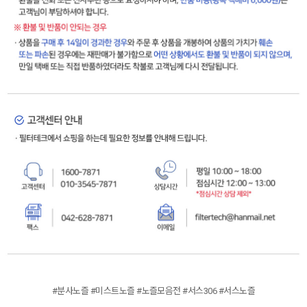
#분사노즐 #미스트노즐 #노즐모음전 #서스306 #서스노즐