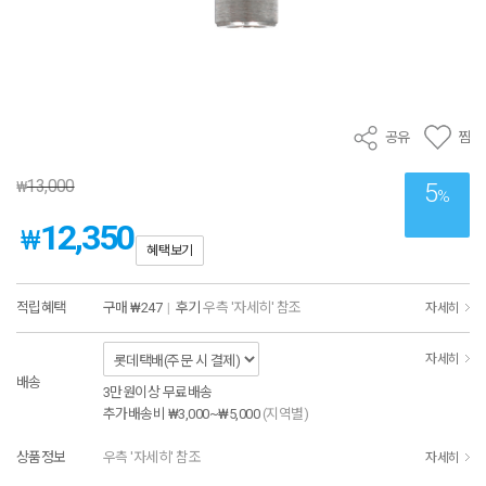
공유
찜
13,000
₩
5
%
12,350
₩
혜택보기
적립혜택
구매
₩247
|
후기
우측 '자세히' 참조
자세히
자세히
배송
3만원이상 무료배송
추가배송비
₩3,000~₩5,000
(지역별)
상품정보
우측 '자세히' 참조
자세히