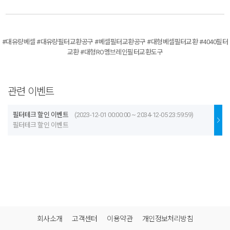
#대유량베셀 #대유량필터교환공구 #베셀필터교환공구 #대형베셀필터교환 #4040필터
교환 #대형RO멤브레인필터교환도구
관련 이벤트
필터테크 할인 이벤트
(2023-12-01 00:00:00 ~ 2034-12-05 23:59:59)
필터테크 할인 이벤트
회사소개
고객센터
이용약관
개인정보처리방침