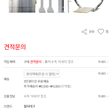
공유
찜
견적문의
적립혜택
구매
견적문의
|
후기
우측 '자세히' 참조
자세히
자세히
배송
3만원이상 무료배송
추가배송비
₩3,000~₩5,000
(지역별)
상품정보
우측 '자세히' 참조
자세히
브랜드
필터테크