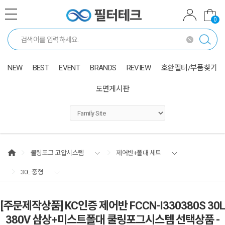
0
NEW
BEST
EVENT
BRANDS
REVIEW
호환필터/부품찾기
도면게시판
쿨링포그 고압시스템
제어반+폴대 세트
30L 중형
[주문제작상품] KC인증 제어반 FCCN-I330380S 30L
380V 삼상+미스트폴대 쿨링포그시스템 선택상품 -