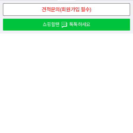
쇼핑할땐
톡톡하세요