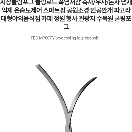
시장쿨링포그 쿨링로드 폭염저감 축사/우사/돈사 냄새
억제 온습도제어 스마트팜 공원조경 인공안개 파고라
대형야외음식점 카페 정원 행사 관광지 수목원 쿨링포
그
FEC-MP007 Y type cooling fog mist pole