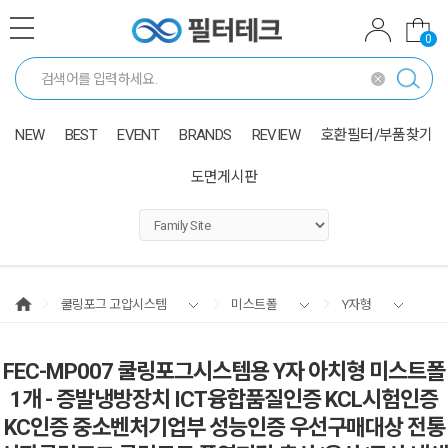
0
NEW
BEST
EVENT
BRANDS
REVIEW
호환필터/부품찾기
도면게시판
쿨링포그 고압시스템
미스트폴
Y자형
FEC-MP007 쿨링포그시스템용 Y자 아치형 미스트폴
1개 - 증발냉방장치 ICT융합품질인증 KCL시험인증
KC인증 중소벤처기업부 성능인증 우선구매대상 전통