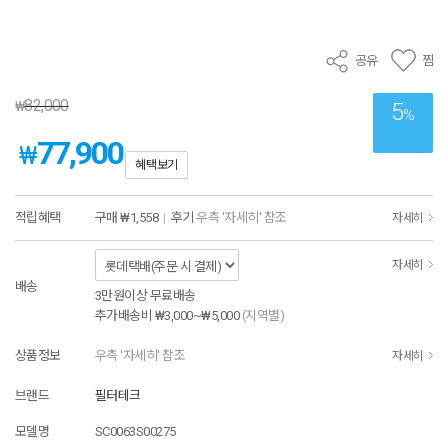
공유
찜
82,000
₩
5
%
77,900
₩
혜택보기
적립혜택
구매
₩1,558
|
후기
우측 '자세히' 참조
자세히
자세히
배송
3만원이상 무료배송
추가배송비
₩3,000~₩5,000
(지역별)
상품정보
우측 '자세히' 참조
자세히
브랜드
필터테크
모델명
SC0063S00275