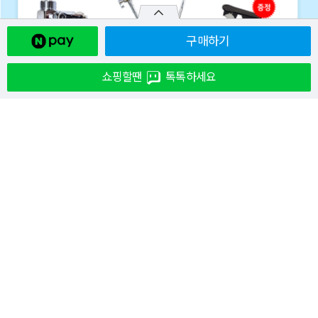
구매하기
쇼핑할땐
톡톡하세요