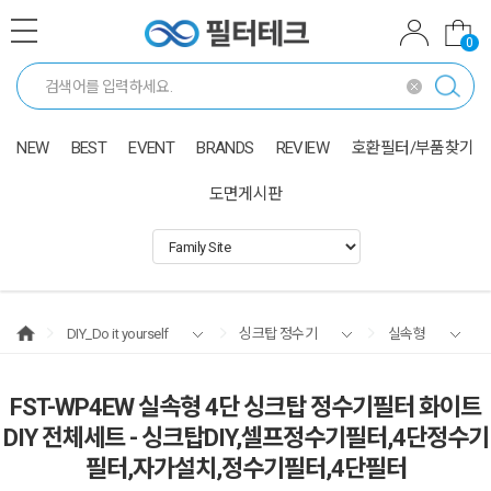
0
NEW
BEST
EVENT
BRANDS
REVIEW
호환필터/부품찾기
도면게시판
DIY_Do it yourself
싱크탑 정수기
실속형
FST-WP4EW 실속형 4단 싱크탑 정수기필터 화이트
DIY 전체세트 - 싱크탑DIY,셀프정수기필터,4단정수기
필터,자가설치,정수기필터,4단필터