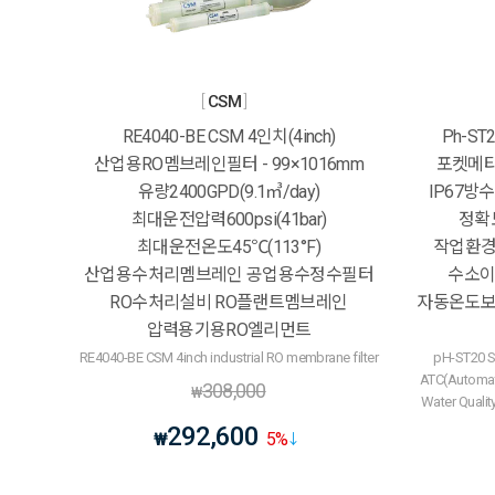
CSM
RE4040-BE CSM 4인치(4inch)
Ph-ST
산업용RO멤브레인필터 - 99×1016mm
포켓메타
유량2400GPD(9.1㎥/day)
IP67방수 
최대운전압력600psi(41bar)
정확도
최대운전온도45℃(113°F)
작업환경1
산업용수처리멤브레인 공업용수정수필터
수소이
RO수처리설비 RO플랜트멤브레인
자동온도보상
압력용기용RO엘리먼트
RE4040-BE CSM 4inch industrial RO membrane filter
pH-ST20 S
ATC(Automat
308,000
₩
Water Quali
292,600
₩
5
%