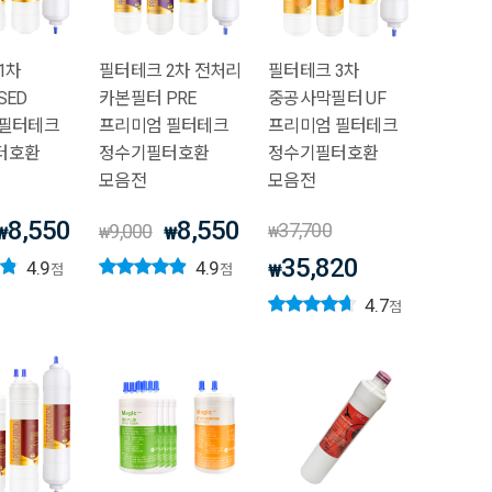
1차
필터테크 2차 전처리
필터테크 3차
SED
카본필터 PRE
중공사막필터 UF
 필터테크
프리미엄 필터테크
프리미엄 필터테크
터호환
정수기필터호환
정수기필터호환
모음전
모음전
8,550
8,550
37,700
9,000
₩
₩
₩
₩
35,820
4.9
4.9
₩
점
점
4.7
점