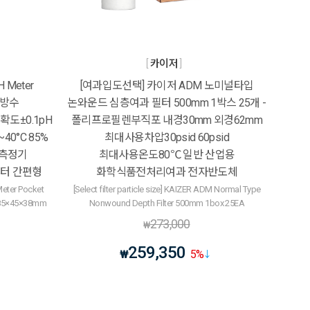
카이저
 Meter
[여과입도선택] 카이저 ADM 노미널타입
7방수
논와운드 심층여과 필터 500mm 1박스 25개 -
정확도±0.1pH
폴리프로필렌부직포 내경30mm 외경62mm
40°C 85%
최대사용차압30psid 60psid
도측정기
최대사용온도80℃ 일반 산업용
터 간편형
화학식품전처리여과 전자반도체
eter Pocket
[Select filter particle size] KAIZER ADM Normal Type
 185×45×38mm
Nonwound Depth Filter 500mm 1box 25EA
273,000
₩
259,350
₩
5
%