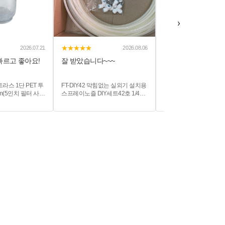
›
★★★★★
★★★★★
2026.07.21
2026.08.06
빠르고 좋아요!
잘 받았습니다~~~
빠른 배송 감사합니다
트라스 1단 PET 투
FT-DIY42 막힘없는 실외기 설치용
HMI-500-100 카이저 
m(5인치 필터 사용
스프레이노즐 DIY세트42호 1/4구
로운뎁스필터 500mm(19.
강화폴리프로필렌 바
성 - 실외기온도저감 폭염화재예
100um
1/2") 최대압력
방 에어컨냉방효율상승 폭염저감
시스템