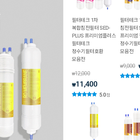
필터테크 1차
필터테크 
복합침전필터 SED-
침전필터 
PLUS 프리미엄플러스
프리미엄
필터테크
정수기필
정수기필터호환
모음전
모음전
9,000
₩
12,000
₩
11,400
₩
5.0
점