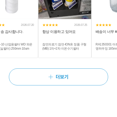
★★
★★★★★
★★★★★
2026.07.20
2026.07.25
배송 감사합니다.
항상 이용하고 있어요
배송이 너무 
0-10 산업용필터 WD 와운
잠언의료기 잠언-ION水 정품 구형
RA1350301 아
(실필터) 250mm 10um
(MB) 1차+2차 이온수기필터
명하우징 185m
가능) - 헤드
디PET 규격15A(
8bar 최대45도
더보기