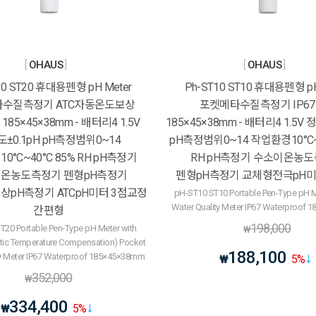
OHAUS
OHAUS
20 ST20 휴대용펜형 pH Meter
Ph-ST10 ST10 휴대용펜형 pH
수질측정기 ATC자동온도보상
포켓메타수질측정기 IP6
185×45×38mm - 배터리4 1.5V
185×45×38mm - 배터리4 1.5V 
±0.1pH pH측정범위0~14
pH측정범위0~14 작업환경10°C~
0°C~40°C 85% RH pH측정기
RH pH측정기 수소이온농
온농도측정기 펜형pH측정기
펜형pH측정기 교체형전극pH미
pH측정기 ATCpH미터 3점교정
pH-ST10 ST10 Portable Pen-Type pH M
Water Quality Meter IP67 Waterproof
간편형
198,000
T20 Portable Pen-Type pH Meter with
₩
ic Temperature Compensation) Pocket
188,100
ty Meter IP67 Waterproof 185×45×38mm
₩
5
%
352,000
₩
334,400
₩
5
%