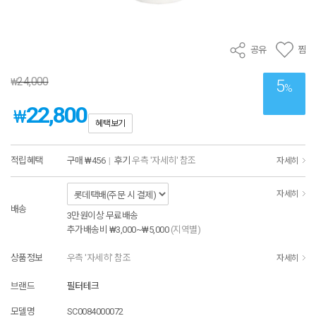
공유
찜
24,000
₩
5
%
22,800
₩
혜택보기
적립혜택
구매
₩456
|
후기
우측 '자세히' 참조
자세히
자세히
배송
3만원이상 무료배송
추가배송비
₩3,000~₩5,000
(지역별)
상품정보
우측 '자세히' 참조
자세히
브랜드
필터테크
모델명
SC0084000072