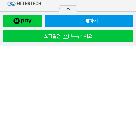
구매하기
쇼핑할땐
톡톡하세요