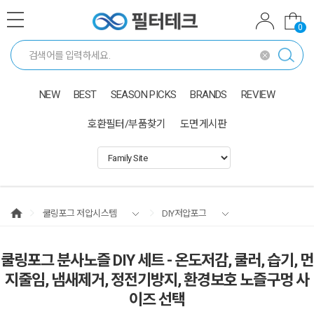
0
NEW
BEST
SEASON PICKS
BRANDS
REVIEW
호환필터/부품찾기
도면게시판
쿨링포그 저압시스템
DIY저압포그
쿨링포그 분사노즐 DIY 세트 - 온도저감, 쿨러, 습기, 먼
지줄임, 냄새제거, 정전기방지, 환경보호 노즐구멍 사
이즈 선택