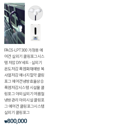
FACS-LPT300 가정용 에
어컨 실외기 쿨링포그시스
템 저압 DIY세트 - 실외기
온도저감 폭염화재예방 복
사열저감 에너지절약 쿨링
포그 에어컨냉방효율상승
폭염저감시스템 시설물 쿨
링포그 야외실외기 여름철
냉방관리 야외시설 쿨링포
그 에어컨 쿨링포그시스템
실외기 쿨링포그
800,000
₩