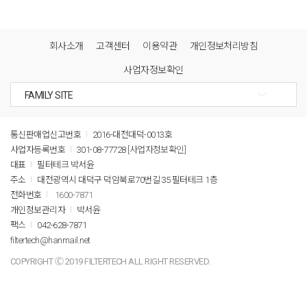
회사소개
고객센터
이용약관
개인정보처리방침
사업자정보확인
통신판매업신고번호
2016-대전대덕-0013호
사업자등록번호
301-08-77728
[사업자정보확인]
대표
필터테크 박서윤
주소
대전광역시 대덕구 덕암북로70번길 35 필터테크 1층
전화번호
1600-7871
개인정보관리자
박서윤
팩스
042-628-7871
filtertech@hanmail.net
COPYRIGHT Ⓒ 2019 FILTERTECH ALL RIGHT RESERVED.