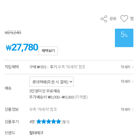
공유
찜
29,240
₩
5
%
27,780
₩
혜택보기
적립혜택
구매
₩555
|
후기
우측 '자세히' 참조
자세히
자세히
배송
3만원이상 무료배송
추가배송비
₩3,000~₩5,000
(지역별)
상품정보
우측 '자세히' 참조
자세히
상품후기
4
명
(
5
/5)
브랜드
필터테크