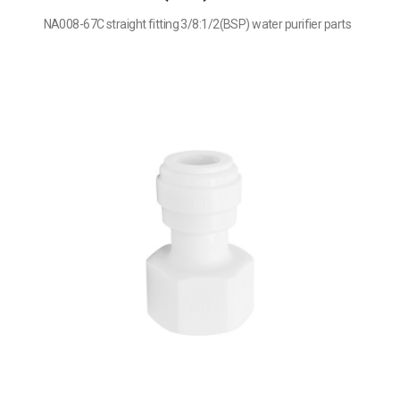
NA008-67C straight fitting 3/8:1/2(BSP) water purifier parts