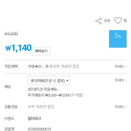
공유
찜
1,200
₩
5
%
1,140
₩
혜택보기
적립혜택
구매
₩22
|
후기
우측 '자세히' 참조
자세히
자세히
배송
3만원이상 무료배송
추가배송비
₩3,000~₩5,000
(지역별)
상품정보
우측 '자세히' 참조
자세히
브랜드
필터테크
모델명
SC0030000013