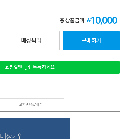
10,000
₩
총 상품금액
매장픽업
구매하기
쇼핑할땐
톡톡하세요
교환/반품/
배송