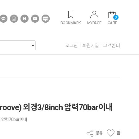
0
BOOKMARK
MYPAGE
CART
로그인
회원가입
고객센터
ve) 외경3/8inch 압력70bar이내
h 압력70bar이내
공유
찜