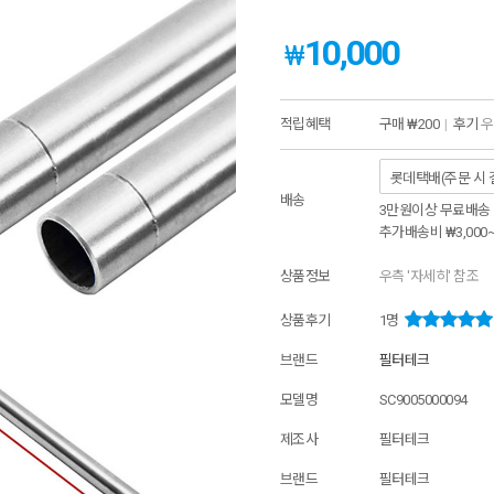
10,000
₩
적립혜택
구매
₩200
|
후기
우
배송
3만원이상 무료배송
추가배송비
₩3,000
상품정보
우측 '자세히' 참조
상품후기
1
명
브랜드
필터테크
모델명
SC9005000094
제조사
필터테크
브랜드
필터테크