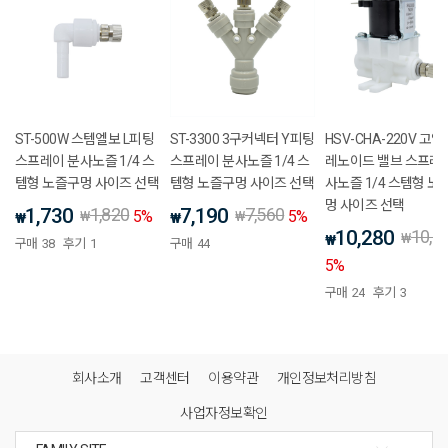
ST-500W 스템엘보 L피팅
ST-3300 3구커넥터 Y피팅
HSV-CHA-220V 고압
스프레이 분사노즐 1/4 스
스프레이 분사노즐 1/4 스
레노이드 밸브 스프레
템형 노즐구멍 사이즈 선택
템형 노즐구멍 사이즈 선택
사노즐 1/4 스템형 노
멍 사이즈 선택
1,730
1,820
7,190
7,560
5
%
5
%
₩
₩
₩
₩
10,280
10,8
₩
₩
구매
38
후기
1
구매
44
5
%
구매
24
후기
3
회사소개
고객센터
이용약관
개인정보처리방침
사업자정보확인