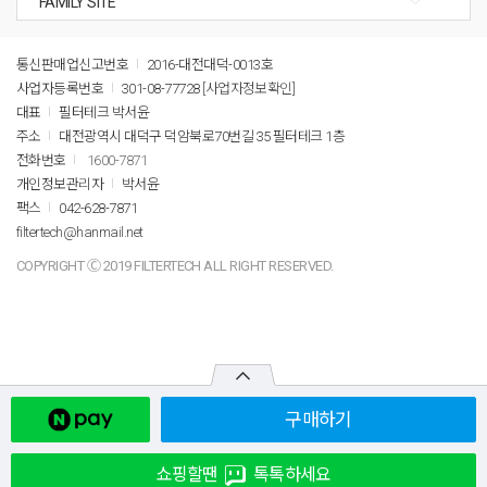
통신판매업신고번호
2016-대전대덕-0013호
사업자등록번호
301-08-77728
[사업자정보확인]
대표
필터테크 박서윤
주소
대전광역시 대덕구 덕암북로70번길 35 필터테크 1층
전화번호
1600-7871
개인정보관리자
박서윤
팩스
042-628-7871
filtertech@hanmail.net
COPYRIGHT Ⓒ 2019 FILTERTECH ALL RIGHT RESERVED.
구매하기
쇼핑할땐
톡톡하세요