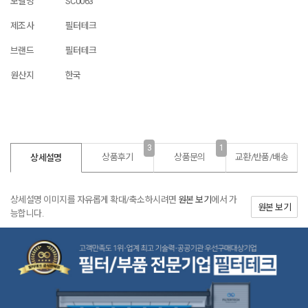
모델명
SC0063
제조사
필터테크
브랜드
필터테크
원산지
한국
3
1
상품후기
상품문의
교환/반품/
배송
상세설명
상세설명 이미지를 자유롭게 확대/축소하시려면
원본 보기
에서 가
원본 보기
능합니다.