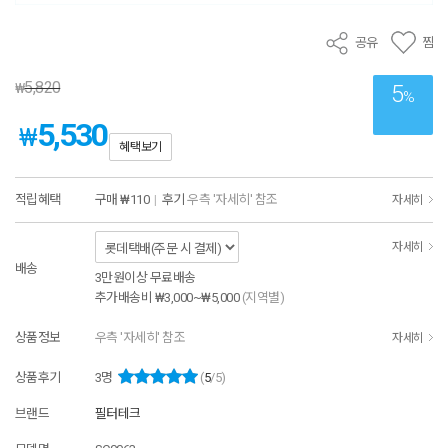
공유
찜
5,820
₩
5
%
5,530
₩
혜택보기
적립혜택
구매
₩110
|
후기
우측 '자세히' 참조
자세히
자세히
배송
3만원이상 무료배송
추가배송비
₩3,000~₩5,000
(지역별)
상품정보
우측 '자세히' 참조
자세히
상품후기
3
명
(
5
/5)
브랜드
필터테크