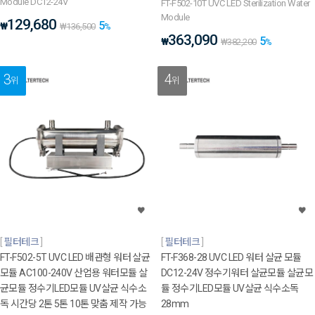
Module DC12-24V
FT-F502-10T UVC LED Sterilization Water
Module
129,680
5
₩
₩
136,500
%
363,090
5
₩
₩
382,200
%
3
4
위
위
필터테크
필터테크
FT-F502-5T UVC LED 배관형 워터 살균
FT-F368-28 UVC LED 워터 살균 모듈
모듈 AC100-240V 산업용 워터모듈 살
DC12-24V 정수기워터 살균모듈 살균모
균모듈 정수기LED모듈 UV살균 식수소
듈 정수기LED모듈 UV살균 식수소독
독 시간당 2톤 5톤 10톤 맞춤 제작 가능
28mm