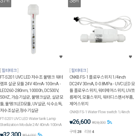
37
38
위
위
필터테크
필터테크
FT-S201 UVC LED 저수조 물탱크 워터
CNKB FS-1 플로우스위치 1/4inch
램프 살균 모듈 24V 40mA-100mA -
DC24V 30mA, 0-0.8MPa - UVC LED 모
LED260-280nm, 10000h, DC500V,
듈 플로우스위치, 워터제어스위치, UV흐
50HZ, 가습기살균, 물탱크살균, 살균모
름제어, 모듈스위치, 워터디스펜서부품,
듈, 물탱크LED모듈, UV살균, 식수소독,
제어스위치
저수조살균,정수기살균
CNKB FS-1 Water Flow switch 1/4inch
FT-S201 UVC LED Water tank Lamp
26,600
5
₩
₩
28,000
%
Sterilization Module 24V 40mA-100mA
구매
28
리뷰
4
32,300
5
₩
₩
34,000
%