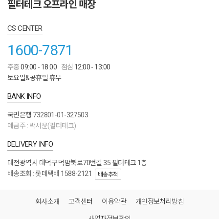
필터테크 오프라인 매장
CS CENTER
1600-7871
주중
09:00 - 18:00
점심
12:00 - 13:00
토요일&공휴일 휴무
BANK INFO
국민은행
732801-01-327503
예금주 : 박서윤(필터테크)
DELIVERY INFO
대전광역시 대덕구 덕암북로70번길 35 필터테크 1층
배송조회 : 롯데택배 1588-2121
배송추적
회사소개
고객센터
이용약관
개인정보처리방침
사업자정보확인