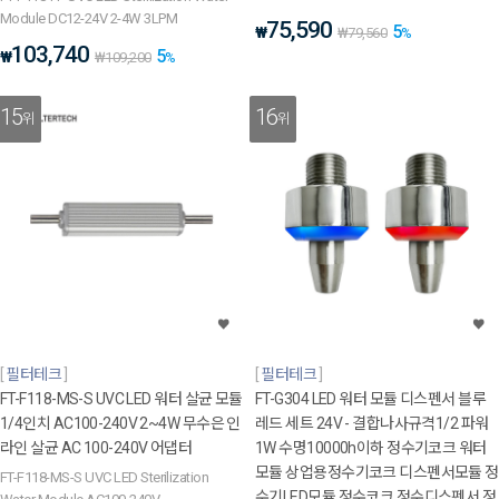
Module DC12-24V 2-4W 3LPM
75,590
5
₩
₩
79,560
%
103,740
5
₩
₩
109,200
%
15
16
위
위
필터테크
필터테크
FT-F118-MS-S UVC LED 워터 살균 모듈
FT-G304 LED 워터 모듈 디스펜서 블루
1/4인치 AC100-240V 2~4W 무수은 인
레드 세트 24V - 결합나사규격1/2 파워
라인 살균 AC 100-240V 어댑터
1W 수명10000h이하 정수기코크 워터
모듈 상업용정수기코크 디스펜서모듈 정
FT-F118-MS-S UVC LED Sterilization
수기LED모듈 정수코크 정수디스펜서 정