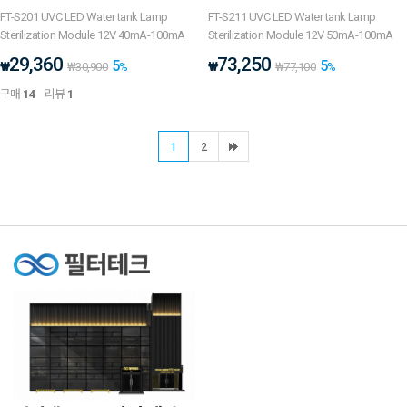
FT-S201 UVC LED Water tank Lamp
FT-S211 UVC LED Water tank Lamp
Sterilization Module 12V 40mA-100mA
Sterilization Module 12V 50mA-100mA
29,360
73,250
5
5
₩
₩
₩
30,900
%
₩
77,100
%
구매
14
리뷰
1
1
2