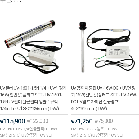
추천상품
UV필터 UV-1601-1.5N 1/4 + UV안정기
UV램프 이중관 UV-16W-DG + UV안정
16W(일반용)플러그 SET - UV-1601-
기 16W(일반용)플러그 SET - UV-16W-
1.5N UV필터 살균필터 입출수규격
DG UV램프 자외선 살균램프
1/4inch 크기 38Ø*356mm (16W)
40Ø*310mm (16W)
115,900
122,000
71,250
75,000
₩
₩
₩
₩
UV-1601-1.5N 1/4 살균필터+FL15W-
UV-16W-DG UV램프+FL15W-
SM(F2151G) UV안정기 16W SET
SM(F2151G) UV안정기 16W SET