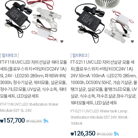
필터테크
필터테크
FT-F118 UVC LED 자외선살균 워터 모듈
FT-S211 UVC LED 자외선살균 모듈 세
세트(플로우스위치+아답터 DC24V 1A)
트(플로우스위치+아답터 DC24V 1A)
5L 24V - LED250-280nm, 파워5W-8W,
24V 50mA-100mA - LED270-285nm,
3000h, 정수기살균, 워터모듈, 살균모듈,
10000h, DC500V, 50HZ, 가습기살균, 물
정수기LED모듈, UV살균, 식수소독, 워터
탱크살균, 살균모듈, 물탱크LED모듈, UV
모듈세트, LED살균세트
살균, 식수소독, 저수조살균,정수기살균,
워터모듈세트, LED살균세트
FT-F118 UVC LED Sterilization Water
Module SET 5L 24V
FT-S211 UVC LED Water tank Lamp
Sterilization Module SET 24V 50mA-
157,700
5
₩
₩
166,000
%
100mA
126,350
5
₩
₩
133,000
%