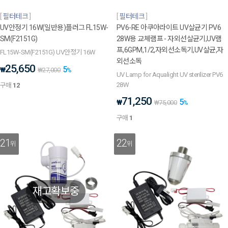
필터테크
필터테크
UV안정기 16W(일반용)플러그 FL15W-
PV6-RE 아쿠아라이트 UV살균기 PV6
SM(F2151G)
28W용 교체램프 - 자외선살균기,UV램
프,6GPM,1/2,자외선소독기,UV살균,자
FL15W-SM(F2151G) UV안정기 16W
외선소독
25,650
5
₩
₩
27,000
%
UV Lamp for Aqualight UV sterilizer PV6
28W
구매
12
71,250
5
₩
₩
75,000
%
구매
1
21
22
위
위
재고확보중