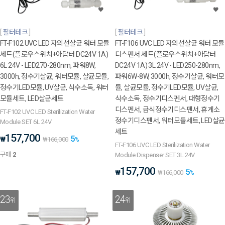
필터테크
필터테크
FT-F102 UVC LED 자외선살균 워터 모듈
FT-F106 UVC LED 자외선살균 워터 모듈
세트(플로우스위치+아답터 DC24V 1A)
디스펜서 세트(플로우스위치+아답터
6L 24V - LED270-280nm, 파워8W,
DC24V 1A) 3L 24V - LED250-280nm,
3000h, 정수기살균, 워터모듈, 살균모듈,
파워6W-8W, 3000h, 정수기살균, 워터모
정수기LED모듈, UV살균, 식수소독, 워터
듈, 살균모듈, 정수기LED모듈, UV살균,
모듈세트, LED살균세트
식수소독, 정수기디스펜서, 대형정수기
디스펜서, 급식정수기디스펜서, 휴게소
FT-F102 UVC LED Sterilization Water
정수기디스펜서, 워터모듈세트, LED살균
Module SET 6L 24V
세트
157,700
5
₩
₩
166,000
%
FT-F106 UVC LED Sterilization Water
구매
2
Module Dispenser SET 3L 24V
157,700
5
₩
₩
166,000
%
23
24
위
위