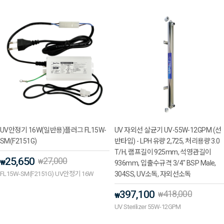
UV안정기 16W(일반용)플러그 FL15W-
UV 자외선 살균기 UV-55W-12GPM (선
SM(F2151G)
반타입) - LPH 유량 2,725, 처리용량 3.0
T/H, 램프길이 925mm, 석영관길이
25,650
27,000
₩
₩
936mm, 입출수규격 3/4" BSP Male,
FL15W-SM(F2151G) UV안정기 16W
304SS, UV소독, 자외선소독
397,100
418,000
₩
₩
UV Sterilizer 55W-12GPM