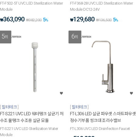
FT-F502-5T UVC LED Sterilization Water
FT-F368-28 UVC LED Sterilization Water
Module
Module DC12-24V
363,090
129,680
5
5
₩
₩
₩
382,200
%
₩
136,500
%
5
6
위
위
필터테크
필터테크
FT-S221 UVC LED 워터탱크 살균기 저
FT-L306 LED 살균 파우셋 스마트파우셋
수조 물탱크 수조용 살균 모듈
정수기부품 씽크대 조리수밸브
FT-S221 UVC LED Sterilization Water
FT-L306 UVC LED Disinfection Faucet
Module