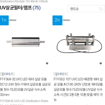
Sterilization Module 12V 40mA-100mA
UV살균필터/램프
(
75
)
랭킹순
1
2
위
위
필터테크
필터테크
FT-F368-32 UVC LED 워터 살균 모듈
FT-F502-10T UVC LED 배관형 워터 살
DC12-24V 정수기워터 살균모듈 살균모
균 모듈 AC100-240V 산업용 워터모듈
듈 정수기LED모듈 UV살균 식수소독
살균모듈 정수기LED모듈 UV살균 식수
32mm
소독 시간당 2톤 5톤 10톤 맞춤 제작 가
능
FT-F368-32 UVC LED Sterilization Water