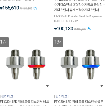
Water Module AC100-240V
수기디스펜서 대형정수기콕크 급식정수
155,610
5
₩
₩
163,800
%
기디스펜서 휴게소정수기디스펜서
FT-G304 LED Water Module Dispenser
BULE RED SET 24V
100,130
5
₩
₩
105,400
%
17
18
위
위
필터테크
필터테크
FT-G304 LED 워터 모듈 디스펜서 레드
FT-G304 LED 워터 모듈 디스펜서 블루