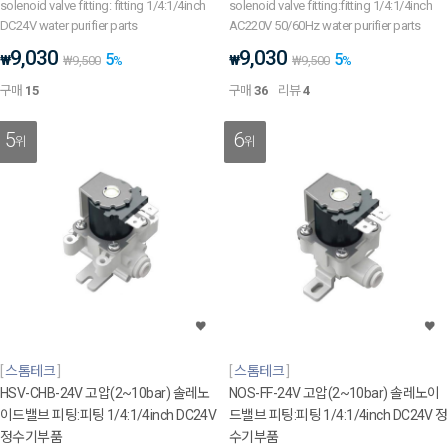
solenoid valve fitting: fitting 1/4:1/4inch
solenoid valve fitting:fitting 1/4:1/4inch
DC24V water purifier parts
AC220V 50/60Hz water purifier parts
9,030
9,030
5
5
₩
₩
₩
9,500
%
₩
9,500
%
구매
15
구매
36
리뷰
4
5
6
위
위
스톰테크
스톰테크
HSV-CHB-24V 고압(2~10bar) 솔레노
NOS-FF-24V 고압(2~10bar) 솔레노이
이드밸브 피팅:피팅 1/4:1/4inch DC24V
드밸브 피팅:피팅 1/4:1/4inch DC24V 정
정수기부품
수기부품