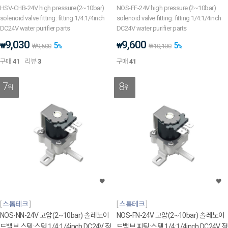
HSV-CHB-24V high pressure (2~10bar)
NOS-FF-24V high pressure (2~10bar)
solenoid valve fitting: fitting 1/4:1/4inch
solenoid valve fitting: fitting 1/4:1/4inch
DC24V water purifier parts
DC24V water purifier parts
9,030
9,600
5
5
₩
₩
₩
9,500
%
₩
10,100
%
구매
41
리뷰
3
구매
41
7
8
위
위
스톰테크
스톰테크
NOS-NN-24V 고압(2~10bar) 솔레노이
NOS-FN-24V 고압(2~10bar) 솔레노이
드밸브 스템:스템 1/4:1/4inch DC24V 정
드밸브 피팅:스템 1/4:1/4inch DC24V 정