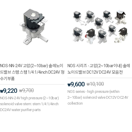
NOS-NN-24V 고압(2~10bar) 솔레노이
NOS 시리즈 - 고압(2~10bar이내) 솔레
드밸브 스템:스템 1/4:1/4inch DC24V 정
노이드밸브 DC12V DC24V 모음전
수기부품
9,600
10,100
₩
₩
9,220
9,700
₩
₩
NOS series - high pressure (within
2~10bar) solenoid valve DC12V DC24V
NOS-NN-24V high pressure (2~10bar)
collection
solenoid valve stem: stem 1/4:1/4inch
DC24V water purifier parts