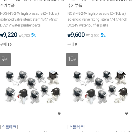
수기부품
수기부품
NOS-NN-24V high pressure (2~10bar)
NOS-FN-24V high pressure (2~10bar)
solenoid valve stem: stem 1/4:1/4inch
solenoid valve fitting: stem 1/4:1/4inch
DC24V water purifier parts
DC24V water purifier parts
9,220
9,600
5
5
₩
₩
₩
9,700
%
₩
10,100
%
구매
16
구매
9
9
10
위
위
스톰테크
스톰테크