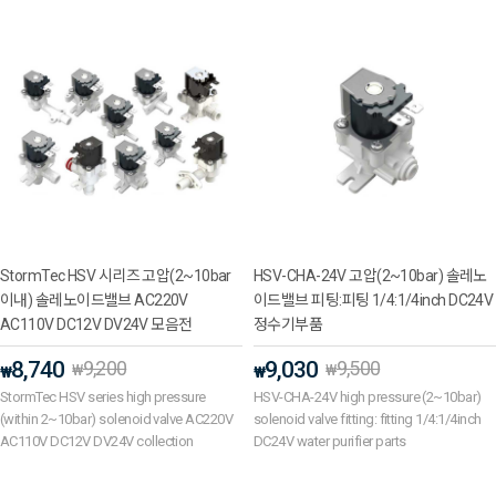
StormTec HSV 시리즈 고압(2~10bar
HSV-CHA-24V 고압(2~10bar) 솔레노
이내) 솔레노이드밸브 AC220V
이드밸브 피팅:피팅 1/4:1/4inch DC24V
AC110V DC12V DV24V 모음전
정수기부품
8,740
9,200
9,030
9,500
₩
₩
₩
₩
StormTec HSV series high pressure
HSV-CHA-24V high pressure (2~10bar)
(within 2~10bar) solenoid valve AC220V
solenoid valve fitting: fitting 1/4:1/4inch
AC110V DC12V DV24V collection
DC24V water purifier parts