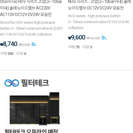
StormTec HSV 시리즈 고압(2~10bar
NOS 시리즈 - 고압(2~10bar이내) 솔레
이내) 솔레노이드밸브 AC220V
노이드밸브 DC12V DC24V 모음전
AC110V DC12V DV24V 모음전
NOS series - high pressure (within
2~10bar) solenoid valve DC12V DC24V
StormTec HSV series high pressure
collection
(within 2~10bar) solenoid valve AC220V
AC110V DC12V DV24V collection
9,600
5
₩
₩
10,100
%
8,740
5
₩
₩
9,200
%
구매
75
리뷰
3
구매
355
리뷰
6
필터테크 오프라인 매장