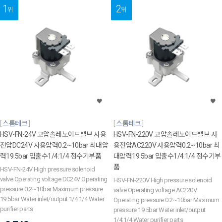
1
2
위
위
스톰테크
스톰테크
HSV-FN-24V 고압솔레노이드밸브 사용
HSV-FN-220V 고압솔레노이드밸브 사
전압DC24V 사용압력0.2~10bar 최대압
용전압AC220V 사용압력0.2~10bar 최
력19.5bar 입출수1/4:1/4 정수기부품
대압력19.5bar 입출수1/4:1/4 정수기부
품
HSV-FN-24V High pressure solenoid
valve Operating voltage DC24V Operating
HSV-FN-220V High pressure solenoid
pressure 0.2~10bar Maximum pressure
valve Operating voltage AC220V
19.5bar Water inlet/output 1/4:1/4 Water
Operating pressure 0.2~10bar Maximum
purifier parts
pressure 19.5bar Water inlet/output
1/4:1/4 Water purifier parts