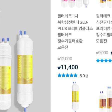
필터테크 1차
필터테크 
복합침전필터 SED-
침전필터 
PLUS 프리미엄플러스
프리미엄
필터테크
정수기필
정수기필터호환
모음전
모음전
9,000
₩
12,000
₩
11,400
₩
5.0
점