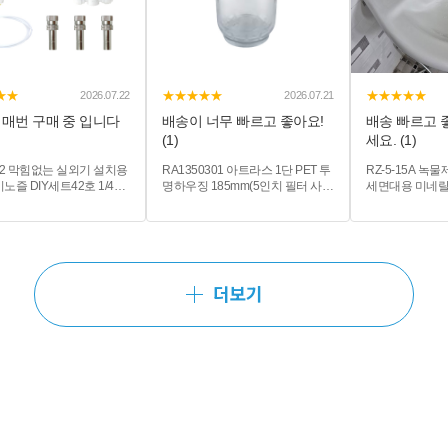
★★
★★★★★
★★★★★
2026.07.22
2026.07.21
 매번 구매 중 입니다
배송이 너무 빠르고 좋아요!
배송 빠르고 
(1)
세요. (1)
Y42 막힘없는 실외기 설치용
RA1350301 아트라스 1단 PET 투
RZ-5-15A 
즐 DIY세트42호 1/4구
명하우징 185mm(5인치 필터 사용
세면대용 미네랄
실외기온도저감 폭염화재예
가능) - 헤드강화폴리프로필렌 바
물제거
컨냉방효율상승 폭염저감
디PET 규격15A(1/2") 최대압력
8bar 최대45도
더보기