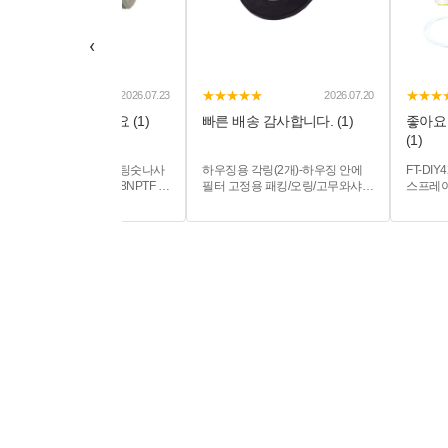
‹
★★★★★
★★★★★
★★★
2026.07.23
2026.07.20
좋아요 잘 쓰고 있어요 (1)
빠른 배송 감사합니다. (1)
좋아요
(1)
PI011223S 존게스트 I피팅숫나사
하우징용 각링(2개)-하우징 안에
FT-DI
스트레이트어댑터 3/8:3/8NPTF 회
필터 고정용 패킹/오링/고무와샤/
스프레이노
색 아세탈 PI 피팅 정수기부품
고무바킹/가스켓/직경51mm 두께
성 - 
10pcs/pack
5mm
방 에어
시스템