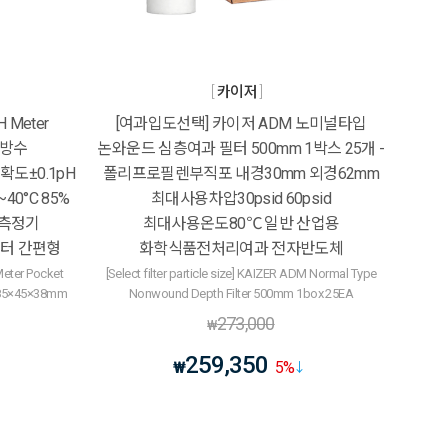
카이저
 Meter
[여과입도선택] 카이저 ADM 노미널타입
7방수
논와운드 심층여과 필터 500mm 1박스 25개 -
정확도±0.1pH
폴리프로필렌부직포 내경30mm 외경62mm
40°C 85%
최대사용차압30psid 60psid
도측정기
최대사용온도80℃ 일반 산업용
터 간편형
화학식품전처리여과 전자반도체
eter Pocket
[Select filter particle size] KAIZER ADM Normal Type
 185×45×38mm
Nonwound Depth Filter 500mm 1box 25EA
273,000
₩
259,350
₩
5
%