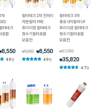
1차
필터테크 2차 전처리
필터테크 3차
SED
카본필터 PRE
중공사막필터 UF
 필터테크
프리미엄 필터테크
프리미엄 필터테크
터호환
정수기필터호환
정수기필터호환
모음전
모음전
8,550
8,550
37,700
9,000
₩
₩
₩
₩
35,820
4.9
4.9
₩
점
점
4.7
점