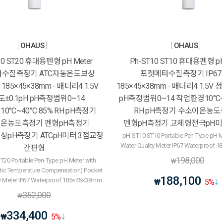
OHAUS
OHAUS
20 ST20 휴대용펜형 pH Meter
Ph-ST10 ST10 휴대용펜형 pH
수질측정기 ATC자동온도보상
포켓메타수질측정기 IP6
185×45×38mm - 배터리4 1.5V
185×45×38mm - 배터리4 1.5V 
±0.1pH pH측정범위0~14
pH측정범위0~14 작업환경10°C~
0°C~40°C 85% RH pH측정기
RH pH측정기 수소이온농
온농도측정기 펜형pH측정기
펜형pH측정기 교체형전극pH미
pH측정기 ATCpH미터 3점교정
pH-ST10 ST10 Portable Pen-Type pH M
Water Quality Meter IP67 Waterproof
간편형
198,000
T20 Portable Pen-Type pH Meter with
₩
ic Temperature Compensation) Pocket
188,100
ty Meter IP67 Waterproof 185×45×38mm
₩
5
%
352,000
₩
334,400
₩
5
%