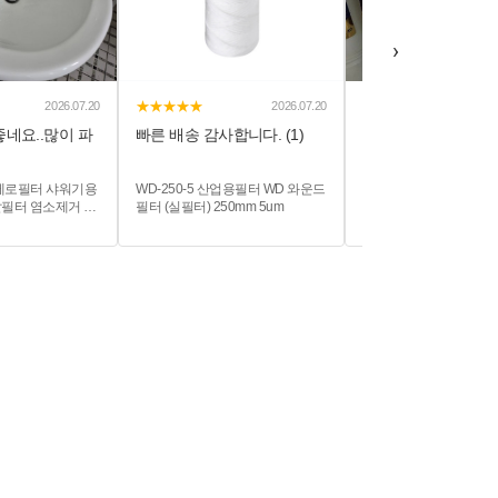
›
★★★★★
★★★★★
2026.07.20
2026.07.20
좋네요..많이 파
빠른 배송 감사합니다. (1)
빠른배송 감사합니다. 
녹물제로필터 샤워기용
WD-250-5 산업용필터 WD 와운드
필터테크 3차 중공사막필
필터 염소제거 녹
필터 (실필터) 250mm 5um
리미엄 필터테크 정수
모음전