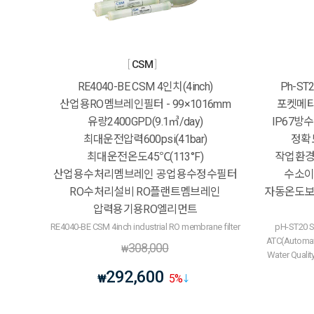
CSM
RE4040-BE CSM 4인치(4inch)
Ph-ST
산업용RO멤브레인필터 - 99×1016mm
포켓메타
유량2400GPD(9.1㎥/day)
IP67방수 
최대운전압력600psi(41bar)
정확도
최대운전온도45℃(113°F)
작업환경1
산업용수처리멤브레인 공업용수정수필터
수소이
RO수처리설비 RO플랜트멤브레인
자동온도보상
압력용기용RO엘리먼트
RE4040-BE CSM 4inch industrial RO membrane filter
pH-ST20 S
ATC(Automat
308,000
₩
Water Quali
292,600
₩
5
%