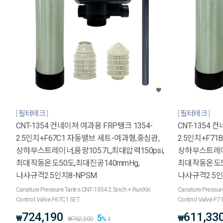
필터테크
필터테크
CNT-1354 컨네이쳐 여과용 FRP탱크 1354-
CNT-1354 
2.5인치+F67C1 자동밸브 세트-여과형,중심관,
2.5인치+F7
상하부스트레이너,용량105.7L,최대압력150psi,
상하부스트레이너
최대작동온도50도,최대진공140mmHg,
최대작동온도50
나사규격2.5인치8-NPSM
나사규격2.5인
Canature Pressure Tanks CNT-1354 2.5inch + RunXin
Canature Pressur
Control Valve F67C1 SET
Control Valve F7
724,190
611,33
5
₩
₩
₩
762,300
%