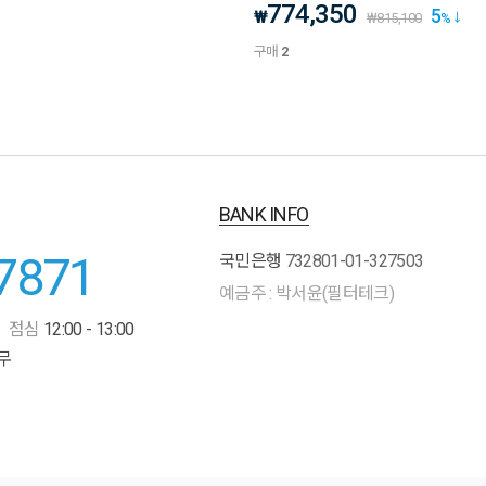
774,350
5
₩
₩
815,100
%
구매
2
BANK INFO
7871
국민은행
732801-01-327503
예금주 : 박서윤(필터테크)
점심
12:00 - 13:00
무