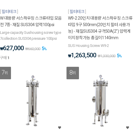
필터테크
필터테크
W 대용량 서스하우징 스크류타입 모음
W9-2 20인치 대용량 서스하우징 스크류
전 7종- 재질 SUS304 압력100psi
타입 9구 500mm(20인치 필터 사용가
능) - 재질SUS304 규격50A(2") 압력게
Large-capacity Sushousing screw type
이지장착가능 총길이1140mm
7collection SUS304 pressure 100psi
SUS Housing Screw W9-2
627,000
5
₩
₩
660,000
%
1,263,500
5
₩
₩
1,330,000
%
구매
1
7
8
위
위