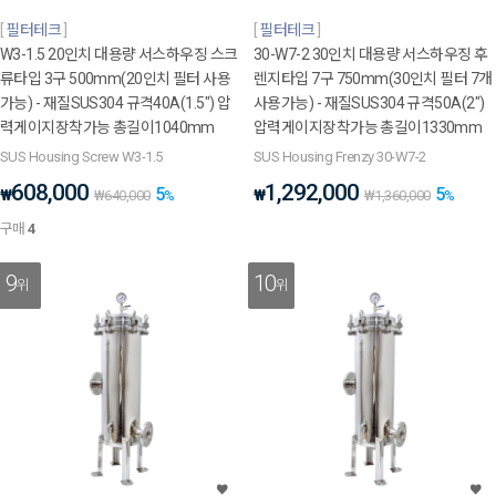
필터테크
필터테크
W3-1.5 20인치 대용량 서스하우징 스크
30-W7-2 30인치 대용량 서스하우징 후
류타입 3구 500mm(20인치 필터 사용
렌지타입 7구 750mm(30인치 필터 7개
가능) - 재질SUS304 규격40A(1.5") 압
사용가능) - 재질SUS304 규격50A(2")
력게이지장착가능 총길이1040mm
압력게이지장착가능 총길이1330mm
SUS Housing Screw W3-1.5
SUS Housing Frenzy 30-W7-2
608,000
1,292,000
5
5
₩
₩
₩
640,000
%
₩
1,360,000
%
구매
4
9
10
위
위