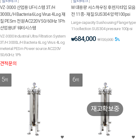
필터테크
필터테크
VZ-3000 산업용 UF시스템 3T/H
W 대용량 서스하우징 후렌지타입 모음
3000L/H Bacteria 6Log Virus 4Log 재
전 11종- 재질 SUS304 압력100psi
질 PESm 전원 AC220V 50/60Hz 1Ph
Large-capacity Sushousing Flange type
산업용UF 워터시스템
11collection SUS304 pressure 100psi
VZ-3000 Industrial Ultra Filtration System
684,000
5
₩
₩
720,000
%
3T/H 3000L/H Bacteria 6Log Virus 4Log
meterial PESm Power source AC220V
50/60Hz 1Ph
견적문의
5
6
위
위
재고확보중