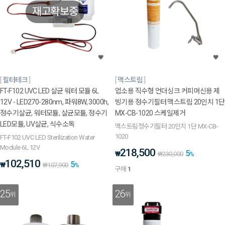
재고확보중
필터테크
맥스트림
FT-F102 UVC LED 살균 워터 모듈 6L
업소용 직수형 언더싱크 커피머신용 제
12V - LED270-280nm, 파워8W, 3000h,
빙기용 정수기필터 맥스트림 20인치 1단
정수기살균, 워터모듈, 살균모듈, 정수기
MX-CB-1020 스케일제거
LED모듈, UV살균, 식수소독
맥스트림정수기필터 20인치 1단 MX-CB-
1020
FT-F102 UVC LED Sterilization Water
Module 6L 12V
218,500
5
₩
₩
230,000
%
102,510
5
₩
₩
107,900
%
구매
1
25
26
위
위