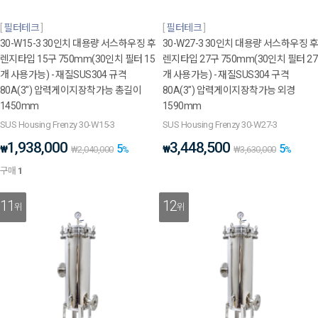
필터테크
필터테크
30-W15-3 30인치 대용량 서스하우징 후
30-W27-3 30인치 대용량 서스하우징 후
렌지타입 15구 750mm(30인치 필터 15
렌지타입 27구 750mm(30인치 필터 27
개 사용가능) - 재질SUS304 규격
개 사용가능) - 재질SUS304 구격
80A(3") 압력게이지장착가능 총길이
80A(3") 압력게이지장착가능 외경
1450mm
1590mm
SUS Housing Frenzy 30-W15-3
SUS Housing Frenzy 30-W27-3
1,938,000
3,448,500
5
5
₩
₩
₩
2,040,000
%
₩
3,630,000
%
구매
1
11
12
위
위