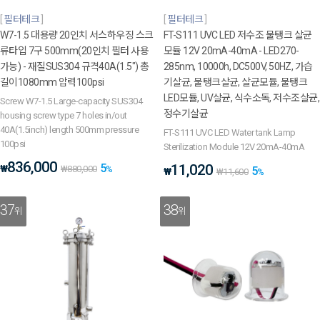
필터테크
필터테크
W7-1.5 대용량 20인치 서스하우징 스크
FT-S111 UVC LED 저수조 물탱크 살균
류타입 7구 500mm(20인치 필터 사용
모듈 12V 20mA-40mA - LED270-
가능) - 재질SUS304 규격40A(1.5") 총
285nm, 10000h, DC500V, 50HZ, 가습
길이1080mm 압력100psi
기살균, 물탱크살균, 살균모듈, 물탱크
LED모듈, UV살균, 식수소독, 저수조살균,
Screw W7-1.5 Large-capacity SUS304
정수기살균
housing screw type 7 holes in/out
40A(1.5inch) length 500mm pressure
FT-S111 UVC LED Water tank Lamp
100psi
Sterilization Module 12V 20mA-40mA
836,000
5
11,020
₩
₩
880,000
%
5
₩
₩
11,600
%
37
38
위
위