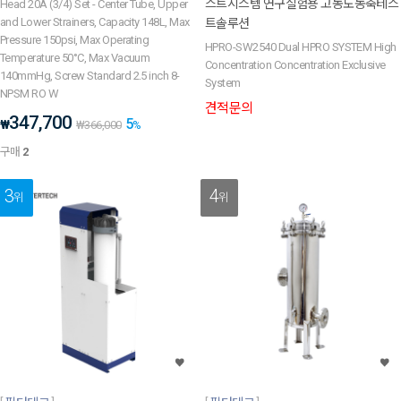
스트시스템 연구실험용 고농도농축테스
Head 20A (3/4) Set - Center Tube, Upper
and Lower Strainers, Capacity 148L, Max
트솔루션
Pressure 150psi, Max Operating
HPRO-SW2540 Dual HPRO SYSTEM High
Temperature 50°C, Max Vacuum
Concentration Concentration Exclusive
140mmHg, Screw Standard 2.5 inch 8-
System
NPSM RO W
견적문의
347,700
5
₩
₩
366,000
%
구매
2
3
4
위
위