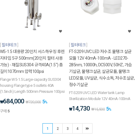
필터테크
필터테크
W5-1.5 대용량 20인치 서스하우징 후렌
FT-S209 UVC LED 저수조 물탱크 살균
지타입 5구 500mm(20인치 필터 사용
모듈 12V 40mA-100mA - LED270-
가능) - 재질SUS304 규격40A(1.5") 총
285nm, 10000h, DC500V, 50HZ, 가습
길이1070mm 압력100psi
기살균, 물탱크살균, 살균모듈, 물탱크
LED모듈, UV살균, 식수소독, 저수조살균,
Flange W5-1.5 Large-capacity SUS304
정수기살균
housing Flange type 5 outlets 40A
(1.5inch) Length 500mm Pressure 100psi
FT-S209 UVC LED Water tank Lamp
Sterilization Module 12V 40mA-100mA
684,000
5
₩
₩
720,000
%
14,730
5
₩
₩
15,500
%
구매
5
1
2
3
4