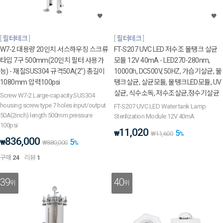
필터테크
필터테크
W7-2 대용량 20인치 서스하우징 스크류
FT-S207 UVC LED 저수조 물탱크 살균
타입 7구 500mm(20인치 필터 사용가
모듈 12V 40mA - LED270-280nm,
능) - 재질SUS304 규격50A(2") 총길이
10000h, DC500V, 50HZ, 가습기살균, 물
1080mm 압력100psi
탱크살균, 살균모듈, 물탱크LED모듈, UV
살균, 식수소독, 저수조살균,정수기살균
Screw W7-2 Large-capacity SUS304
housing screw type 7 holes input/output
FT-S207 UVC LED Water tank Lamp
50A(2inch) length 500mm pressure
Sterilization Module 12V 40mA
100psi
11,020
5
₩
₩
11,600
%
836,000
5
₩
₩
880,000
%
구매
24
리뷰
1
39
40
위
위