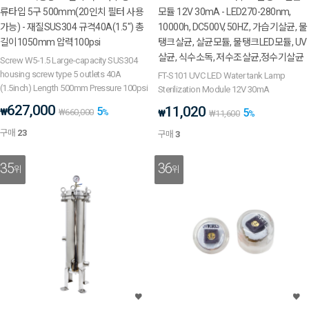
류타입 5구 500mm(20인치 필터 사용
모듈 12V 30mA - LED270-280nm,
가능) - 재질SUS304 규격40A(1.5") 총
10000h, DC500V, 50HZ, 가습기살균, 물
길이1050mm 압력100psi
탱크살균, 살균모듈, 물탱크LED모듈, UV
살균, 식수소독, 저수조살균,정수기살균
Screw W5-1.5 Large-capacity SUS304
housing screw type 5 outlets 40A
FT-S101 UVC LED Water tank Lamp
(1.5inch) Length 500mm Pressure 100psi
Sterilization Module 12V 30mA
627,000
11,020
5
₩
5
₩
660,000
%
₩
₩
11,600
%
구매
23
구매
3
35
36
위
위