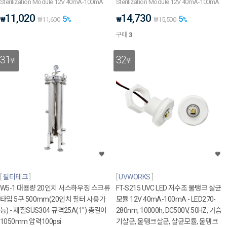
Sterilization Module 12V 40mA-100mA
Sterilization Module 12V 40mA-100mA
11,020
14,730
5
5
₩
₩
₩
11,600
%
₩
15,500
%
구매
3
31
32
위
위
필터테크
UVWORKS
W5-1 대용량 20인치 서스하우징 스크류
FT-S215 UVC LED 저수조 물탱크 살균
타입 5구 500mm(20인치 필터 사용가
모듈 12V 40mA-100mA - LED270-
능) - 재질SUS304 규격25A(1") 총길이
280nm, 10000h, DC500V, 50HZ, 가습
1050mm 압력100psi
기살균, 물탱크살균, 살균모듈, 물탱크