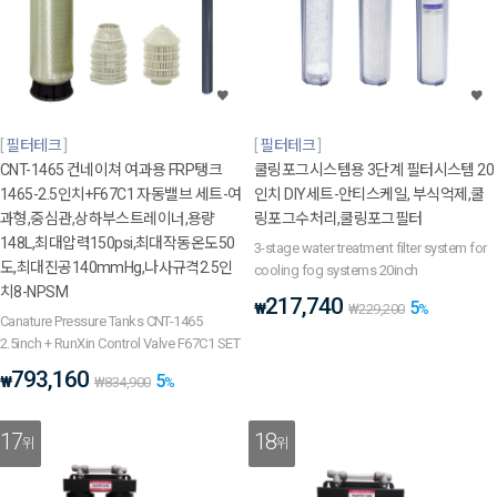
필터테크
필터테크
CNT-1465 컨네이쳐 여과용 FRP탱크
쿨링포그시스템용 3단계 필터시스템 20
1465-2.5인치+F67C1 자동밸브 세트-여
인치 DIY세트-안티스케일, 부식억제,쿨
과형,중심관,상하부스트레이너,용량
링포그수처리,쿨링포그필터
148L,최대압력150psi,최대작동온도50
3-stage water treatment filter system for
도,최대진공140mmHg,나사규격2.5인
cooling fog systems 20inch
치8-NPSM
217,740
5
₩
₩
229,200
%
Canature Pressure Tanks CNT-1465
2.5inch + RunXin Control Valve F67C1 SET
793,160
5
₩
₩
834,900
%
17
18
위
위