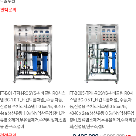
트솔루션
견적문의
FT-BC1-TPH-ROSYS-4 비클린 RO시스
FT-BC05-TPH-ROSYS-4 비클린 RO시
템 BC-1.0 T_H 컨트롤패널_수동,자동,
스템 BC-0.5 T_H 컨트롤패널_수동,자
산업용 수처리시스템,1.0 ton/hr, 4040 x
동,산업용 수처리시스템,0.5 ton/hr,
4ea,생산유량 1.0㎥/h,역삼투압장비,잔
4040 x 2ea,생산유량 0.5㎥/h,역삼투압
류염소제거,부유물제거,수처리정화,산업
장비,잔류염소제거,부유물제거,수처리정
용,연구소,설비
화,산업용,연구소,설비
견적문의