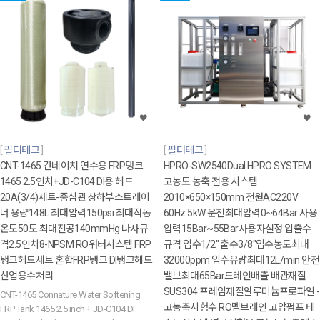
필터테크
필터테크
CNT-1465 컨네이쳐 연수용 FRP탱크
HPRO-SW2540Dual HPRO SYSTEM
1465 2.5인치+JD-C104 DI용 헤드
고농도 농축 전용 시스템
20A(3/4)세트-중심관 상하부스트레이
2010×650×150mm 전원AC220V
너 용량148L 최대압력150psi 최대작동
60Hz 5kW 운전최대압력0~64Bar 사용
온도50도 최대진공140mmHg 나사규
압력15Bar~55Bar사용자설정 입출수
격2.5인치8-NPSM RO워터시스템 FRP
규격 입수1/2" 출수3/8"입수농도최대
탱크헤드세트 혼합FRP탱크 DI탱크헤드
32000ppm 입수유량최대12L/min 안전
산업용수처리
밸브최대65Bar드레인배출 배관재질
SUS304 프레임재질알루미늄프로파일 -
CNT-1465 Connature Water Softening
고농축시험수 RO멤브레인 고압펌프 테
FRP Tank 1465 2.5 inch + JD-C104 DI