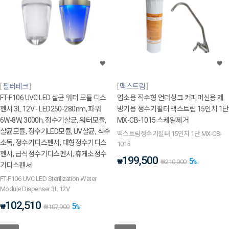
필터테크
맥스트림
FT-F106 UVC LED 살균 워터 모듈 디스
업소용 직수형 언더싱크 커피머신용 제
펜서 3L 12V - LED250-280nm, 파워
빙기용 정수기필터 맥스트림 15인치 1단
6W-8W, 3000h, 정수기살균, 워터모듈,
MX-CB-1015 스케일제거
살균모듈, 정수기LED모듈, UV살균, 식수
맥스트림정수기필터 15인치 1단 MX-CB-
소독, 정수기디스펜서, 대형정수기디스
1015
펜서, 급식정수기디스펜서, 휴게소정수
199,500
5
₩
₩
210,000
%
기디스펜서
FT-F106 UVC LED Sterilization Water
Module Dispenser 3L 12V
102,510
5
₩
₩
107,900
%