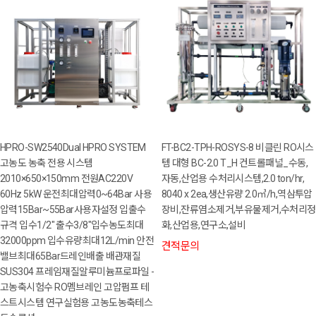
HPRO-SW2540Dual HPRO SYSTEM
FT-BC2-TPH-ROSYS-8 비클린 RO시스
고농도 농축 전용 시스템
템 대형 BC-2.0 T_H 컨트롤패널_수동,
2010×650×150mm 전원AC220V
자동,산업용 수처리시스템,2.0 ton/hr,
60Hz 5kW 운전최대압력0~64Bar 사용
8040 x 2ea,생산유량 2.0㎥/h,역삼투압
압력15Bar~55Bar사용자설정 입출수
장비,잔류염소제거,부유물제거,수처리정
규격 입수1/2" 출수3/8"입수농도최대
화,산업용,연구소,설비
32000ppm 입수유량최대12L/min 안전
견적문의
밸브최대65Bar드레인배출 배관재질
SUS304 프레임재질알루미늄프로파일 -
고농축시험수 RO멤브레인 고압펌프 테
스트시스템 연구실험용 고농도농축테스