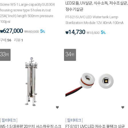
LED모듈, UV살균, 식수소독, 저수조살균,
Screw W5-1 Large-capacity SUS304
정수기살균
housing screw type 5 holes in/out
25A(1inch) length 500mm pressure
FT-S215 UVC LED Water tank Lamp
100psi
Sterilization Module 12V 40mA-100mA
627,000
5
14,730
₩
₩
660,000
%
5
₩
₩
15,500
%
구매
56
리뷰
1
33
34
위
위
필터테크
필터테크
W5-1.5 대용량 20인치 서스하우징 스크
FT-S101 UVC LED 저수조 물탱크 살균