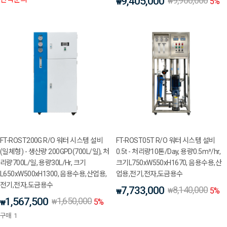
9,405,000
9,900,000
5
%
₩
₩
FT-ROST200G R/O 워터 시스템 설비
FT-ROST05T R/O 워터 시스템 설비
(일체형) - 생산량 200GPD(700L/일), 처
0.5t - 처리량10톤/Day, 용량0.5m³/hr,
리량700L/일, 용량30L/Hr, 크기
크기L750xW550xH1670, 음용수용,산
L650xW500xH1300, 음용수용,산업용,
업용,전기,전자,도금용수
전기,전자,도금용수
7,733,000
8,140,000
5
%
₩
₩
1,567,500
1,650,000
5
%
₩
₩
구매
1