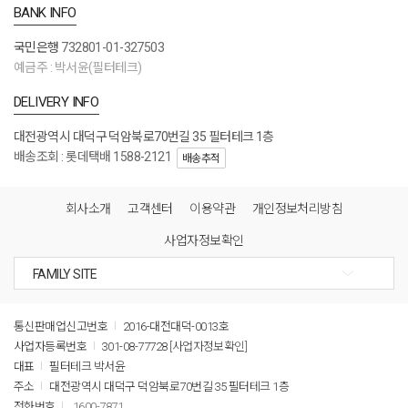
BANK INFO
국민은행
732801-01-327503
예금주 : 박서윤(필터테크)
DELIVERY INFO
대전광역시 대덕구 덕암북로70번길 35 필터테크 1층
배송조회 : 롯데택배 1588-2121
배송추적
회사소개
고객센터
이용약관
개인정보처리방침
사업자정보확인
통신판매업신고번호
2016-대전대덕-0013호
사업자등록번호
301-08-77728
[사업자정보확인]
대표
필터테크 박서윤
주소
대전광역시 대덕구 덕암북로70번길 35 필터테크 1층
전화번호
1600-7871