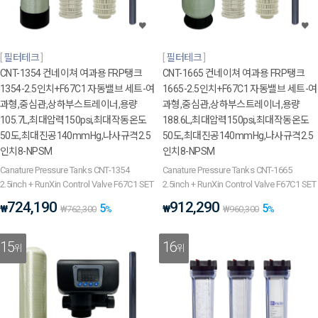
필터테크
필터테크
CNT-1354 컨네이쳐 여과용 FRP탱크
CNT-1665 컨네이쳐 여과용 FRP탱크
1354-2.5인치+F67C1 자동밸브 세트-여
1665-2.5인치+F67C1 자동밸브 세트-여
과형,중심관,상하부스트레이너,용량
과형,중심관,상하부스트레이너,용량
105.7L,최대압력150psi,최대작동온도
188.6L,최대압력150psi,최대작동온도
50도,최대진공140mmHg,나사규격2.5
50도,최대진공140mmHg,나사규격2.5
인치8-NPSM
인치8-NPSM
Canature Pressure Tanks CNT-1354
Canature Pressure Tanks CNT-1665
2.5inch + RunXin Control Valve F67C1 SET
2.5inch + RunXin Control Valve F67C1 SET
724,190
912,290
5
5
₩
₩
₩
762,300
%
₩
960,300
%
15
16
위
위