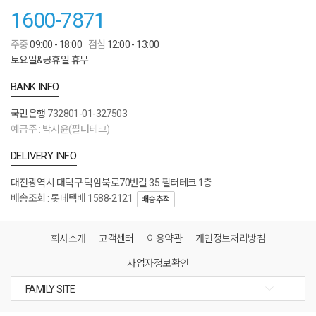
1600-7871
주중
09:00 - 18:00
점심
12:00 - 13:00
토요일&공휴일 휴무
BANK INFO
국민은행
732801-01-327503
예금주 : 박서윤(필터테크)
DELIVERY INFO
대전광역시 대덕구 덕암북로70번길 35 필터테크 1층
배송조회 : 롯데택배 1588-2121
배송추적
회사소개
고객센터
이용약관
개인정보처리방침
사업자정보확인