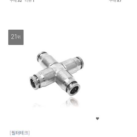
구매
32
리뷰
1
구매
57
21
위
필터테크