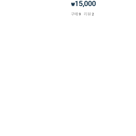
15,000
₩
구매
9
리뷰
2