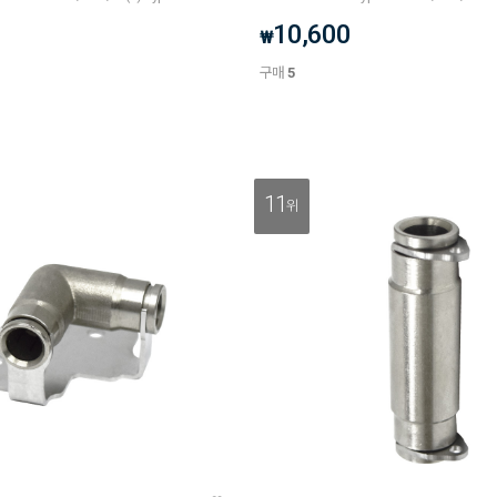
10,600
₩
구매
5
11
위