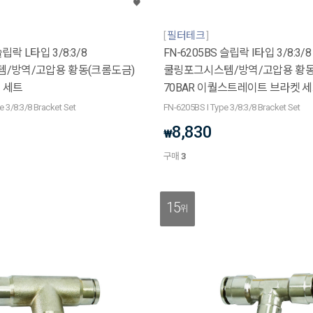
필터테크
슬립락 L타입 3/8:3/8
FN-6205BS 슬립락 I타입 3/8:3/8
/방역/고압용 황동(크롬도금)
쿨링포그시스템/방역/고압용 황동
켓 세트
70BAR 이퀄스트레이트 브라켓 
 3/8:3/8 Bracket Set
FN-6205BS I Type 3/8:3/8 Bracket Set
8,830
₩
구매
3
15
위