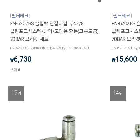
필터테크
필터테크
FN-6207BS 슬립락 연결타입 1/4:3/8
FN-6202BS 
쿨링포그시스템/방역/고압용 황동(크롬도금)
쿨링포그시스템
70BAR 브라켓 세트
70BAR 브라
FN-6207BS Connection 1/4:3/8 Type Bracket Set
FN-6202BS L Type
6,730
15,600
₩
₩
구매
6
13
14
위
위