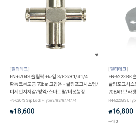
필터테크
필터테크
FN-6204S 슬립락 +타입 3/8:3/8:1/4:1/4
FN-6223BS 
황동크롬도금 70bar 고압용 - 쿨링포그시스템/
쿨링포그시스템
미세먼지저감/방역/스마트팜/버섯농장
70BAR 브라
FN-6204S Slip Lock +Type 3/8:3/8:1/4:1/4
FN-6223BS L Type
18,600
16,800
₩
₩
구매
2