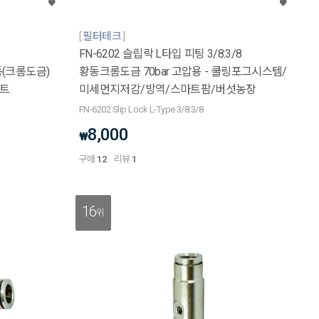
필터테크
FN-6202 슬립락 L타입 피팅 3/8:3/8
(크롬도금)
황동크롬도금 70bar 고압용 - 쿨링포그시스템/
세트
미세먼지저감/방역/스마트팜/버섯농장
FN-6202 Slip Lock L-Type 3/8:3/8
8,000
₩
구매
12
리뷰
1
16
위