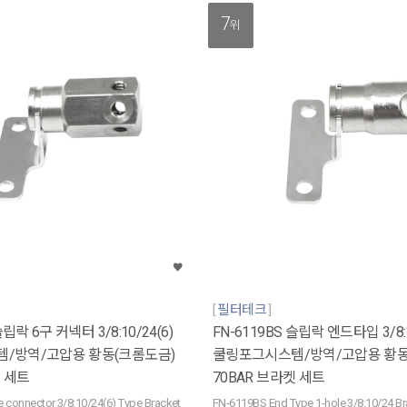
7
위
필터테크
슬립락 6구 커넥터 3/8:10/24(6)
FN-6119BS 슬립락 엔드타입 3/8:
/방역/고압용 황동(크롬도금)
쿨링포그시스템/방역/고압용 황동
켓 세트
70BAR 브라켓 세트
 connector 3/8:10/24(6) Type Bracket
FN-6119BS End Type 1-hole 3/8:10/24 Br