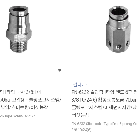
필터테크
락 I타입 나사 3/8:1/4
FN-6232 슬립락 I타입 엔드 6구
0bar 고압용 - 쿨링포그시스템/
3/8:10/24(6) 황동크롬도금 70ba
/방역/스마트팜/버섯농장
쿨링포그시스템/미세먼지저감/방
버섯농장
k I-Type Screw 3/8:1/4
FN-6232 Slip Lock I-Type End 6-prong C
3/8:10/24(6)