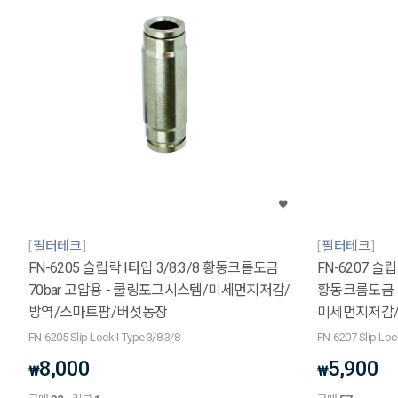
필터테크
필터테크
FN-6205 슬립락 I타입 3/8:3/8 황동크롬도금
FN-6207 슬립
70bar 고압용 - 쿨링포그시스템/미세먼지저감/
황동크롬도금 7
방역/스마트팜/버섯농장
미세먼지저감
FN-6205 Slip Lock I-Type 3/8:3/8
FN-6207 Slip Loc
8,000
5,900
₩
₩