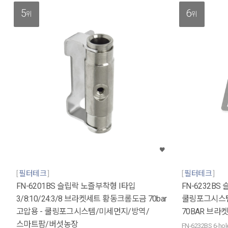
5
6
위
위
필터테크
필터테크
FN-6201BS 슬립락 노즐부착형 I타입
FN-6232BS 
3/8:10/24:3/8 브라켓세트 황동크롬도금 70bar
쿨링포그시스템
고압용 - 쿨링포그시스템/미세먼지/방역/
70BAR 브라
스마트팜/버섯농장
FN-6232BS 6-hole