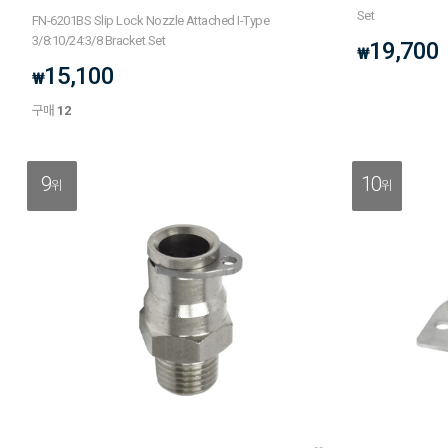
Set
FN-6201BS Slip Lock Nozzle Attached I-Type
3/8:10/24:3/8 Bracket Set
19,700
₩
15,100
₩
구매
12
9
10
위
위