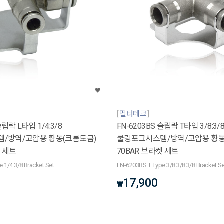
필터테크
슬립락 L타입 1/4:3/8
FN-6203BS 슬립락 T타입 3/8:3/8
/방역/고압용 황동(크롬도금)
쿨링포그시스템/방역/고압용 황동
켓 세트
70BAR 브라켓 세트
 1/4:3/8 Bracket Set
FN-6203BS T Type 3/8:3/8:3/8 Bracket Se
17,900
₩