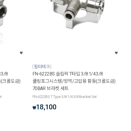
필터테크
:3/8
FN-6222BS 슬립락 T타입 3/8:1/4:3/8
(크롬도금)
쿨링포그시스템/방역/고압용 황동(크롬도금)
70BAR 브라켓 세트
t
FN-6222BS T Type 3/8:1/4:3/8 Bracket Set
18,100
₩