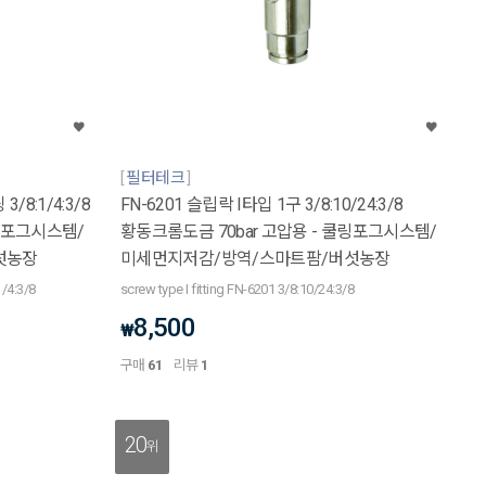
필터테크
/8:1/4:3/8
FN-6201 슬립락 I타입 1구 3/8:10/24:3/8
쿨링포그시스템/
황동크롬도금 70bar 고압용 - 쿨링포그시스템/
섯농장
미세먼지저감/방역/스마트팜/버섯농장
/4:3/8
screw type I fitting FN-6201 3/8:10/24:3/8
8,500
₩
구매
61
리뷰
1
20
위