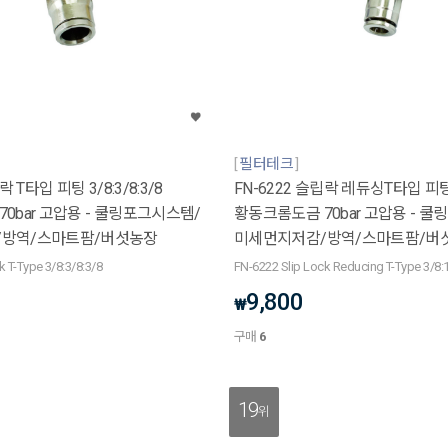
필터테크
락 T타입 피팅 3/8:3/8:3/8
FN-6222 슬립락 레듀싱T타입 피팅 3
0bar 고압용 - 쿨링포그시스템/
황동크롬도금 70bar 고압용 - 
/방역/스마트팜/버섯농장
미세먼지저감/방역/스마트팜/버
k T-Type 3/8:3/8:3/8
FN-6222 Slip Lock Reducing T-Type 3/8:1
9,800
₩
구매
6
19
위