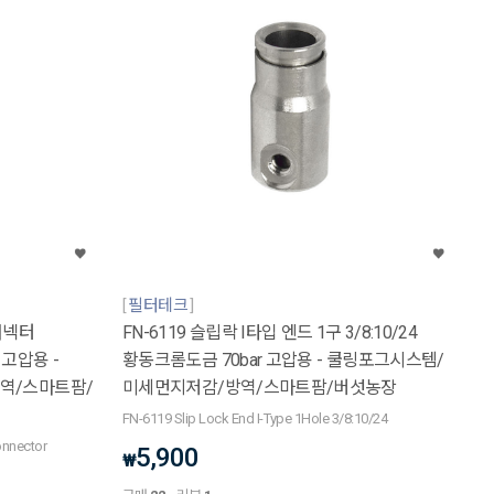
필터테크
 커넥터
FN-6119 슬립락 I타입 엔드 1구 3/8:10/24
r 고압용 -
황동크롬도금 70bar 고압용 - 쿨링포그시스템/
역/스마트팜/
미세먼지저감/방역/스마트팜/버섯농장
FN-6119 Slip Lock End I-Type 1Hole 3/8:10/24
onnector
5,900
₩