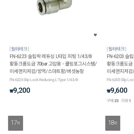
필터테크
필터테크
FN-6223 슬립락 레듀싱 L타입 피팅 1/4:3/8
FN-6203 슬립
황동크롬도금 70bar 고압용 - 쿨링포그시스템/
황동크롬도금 7
미세먼지저감/방역/스마트팜/버섯농장
미세먼지저감
FN-6223 Slip Lock Reducing L-Type 1/4:3/8
FN-6203 Slip Loc
9,200
9,600
₩
₩
구매
23
리뷰
1
17
18
위
위