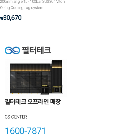
200mm angle 15 - 100bar SUS304 Viton
O-ring Cooling fog system
30,670
₩
필터테크 오프라인 매장
CS CENTER
1600-7871