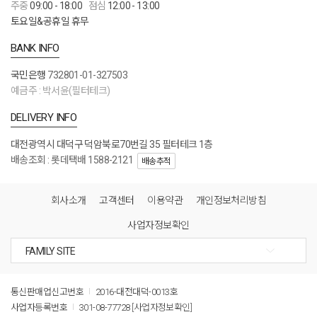
주중
09:00 - 18:00
점심
12:00 - 13:00
토요일&공휴일 휴무
BANK INFO
국민은행
732801-01-327503
예금주 : 박서윤(필터테크)
DELIVERY INFO
대전광역시 대덕구 덕암북로70번길 35 필터테크 1층
배송조회 : 롯데택배 1588-2121
배송추적
회사소개
고객센터
이용약관
개인정보처리방침
사업자정보확인
통신판매업신고번호
2016-대전대덕-0013호
사업자등록번호
301-08-77728
[사업자정보확인]