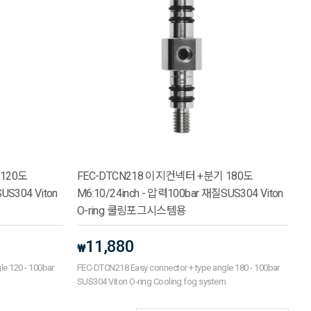
 120도
FEC-DTCN218 이지컨넥터 +분기 180도
US304 Viton
M6:10/24inch - 압력100bar 재질SUS304 Viton
O-ring 쿨링포그시스템용
11,880
₩
e 120 - 100bar
FEC-DTCN218 Easy connector + type angle 180 - 100bar
m
SUS304 Viton O-ring Cooling fog system