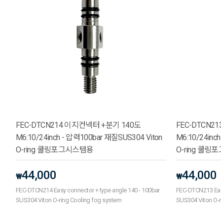
FEC-DTCN214 이지컨넥터 +분기 140도
FEC-DTCN2
M6:10/24inch - 압력100bar 재질SUS304 Viton
M6:10/24inc
O-ring 쿨링포그시스템용
O-ring 쿨
44,000
44,000
₩
₩
FEC-DTCN214 Easy connector + type angle 140 - 100bar
FEC-DTCN213 Easy
SUS304 Viton O-ring Cooling fog system
SUS304 Viton O-r