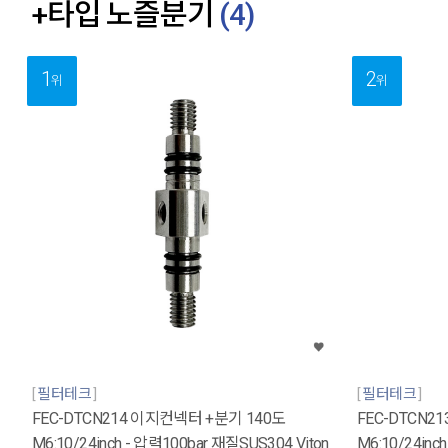
+타입 노즐분기
(
4
)
1
2
위
위
필터테크
필터테크
FEC-DTCN214 이지컨넥터 +분기 140도
FEC-DTCN2
M6:10/24inch - 압력100bar 재질SUS304 Viton
M6:10/24inc