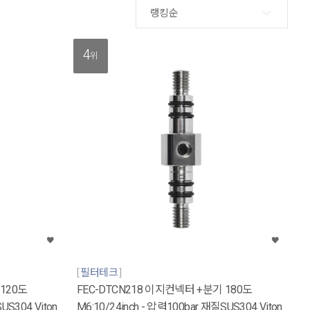
랭킹순
4
위
필터테크
 120도
FEC-DTCN218 이지컨넥터 +분기 180도
US304 Viton
M6:10/24inch - 압력100bar 재질SUS304 Viton