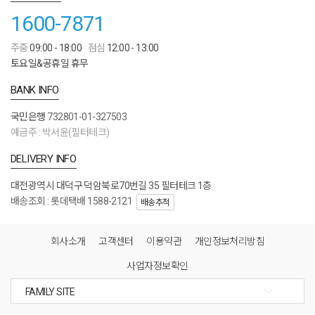
1600-7871
주중
09:00 - 18:00
점심
12:00 - 13:00
토요일&공휴일 휴무
BANK INFO
국민은행
732801-01-327503
예금주 : 박서윤(필터테크)
DELIVERY INFO
대전광역시 대덕구 덕암북로70번길 35 필터테크 1층
배송조회 : 롯데택배 1588-2121
배송추적
회사소개
고객센터
이용약관
개인정보처리방침
사업자정보확인