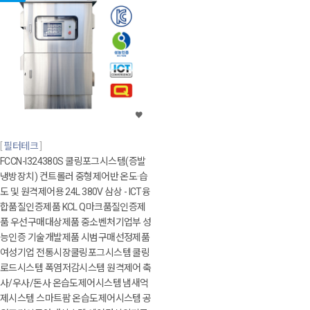
필터테크
FCCN-I324380S 쿨링포그시스템(증발
냉방장치) 컨트롤러 중형제어반 온도·습
도 및 원격제어용 24L 380V 삼상 - ICT융
합품질인증제품 KCL Q마크품질인증제
품 우선구매대상제품 중소벤처기업부 성
능인증 기술개발제품 시범구매선정제품
여성기업 전통시장쿨링포그시스템 쿨링
로드시스템 폭염저감시스템 원격제어 축
사/우사/돈사 온습도제어시스템 냄새억
제시스템 스마트팜 온습도제어시스템 공