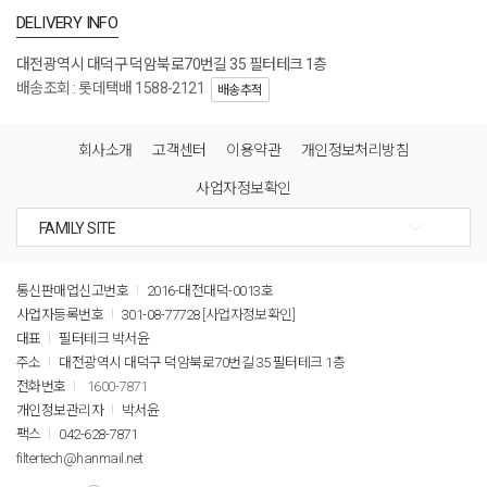
DELIVERY INFO
대전광역시 대덕구 덕암북로70번길 35 필터테크 1층
배송조회 : 롯데택배 1588-2121
배송추적
회사소개
고객센터
이용약관
개인정보처리방침
사업자정보확인
통신판매업신고번호
2016-대전대덕-0013호
사업자등록번호
301-08-77728
[사업자정보확인]
대표
필터테크 박서윤
주소
대전광역시 대덕구 덕암북로70번길 35 필터테크 1층
전화번호
1600-7871
개인정보관리자
박서윤
팩스
042-628-7871
filtertech@hanmail.net