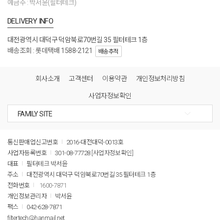
예금주 : 박서윤(필터테크)
DELIVERY INFO
대전광역시 대덕구 덕암북로70번길 35 필터테크 1층
배송조회 : 롯데택배 1588-2121
배송추적
회사소개
고객센터
이용약관
개인정보처리방침
사업자정보확인
통신판매업신고번호
2016-대전대덕-0013호
사업자등록번호
301-08-77728
[사업자정보확인]
대표
필터테크 박서윤
주소
대전광역시 대덕구 덕암북로70번길 35 필터테크 1층
전화번호
1600-7871
개인정보관리자
박서윤
팩스
042-628-7871
filtertech@hanmail.net