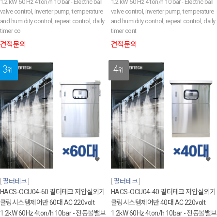
1.2 kW 60 Hz 4 ton/h 10 bar - Electric ball
1.2 kW 60 Hz 4 ton/h 10 bar - Electric ball
valve control, inverter pump, temperature
valve control, inverter pump, temperature
and humidity control, repeat control, daily
and humidity control, repeat control, daily
timer co
timer cont
견적문의
견적문의
3
4
위
위
필터테크
필터테크
HACS-OCU04-60 필터테크 저압실외기
HACS-OCU04-40 필터테크 저압실외기
쿨링시스템제어반 60대 AC 220volt
쿨링시스템제어반 40대 AC 220volt
1.2kW 60Hz 4ton/h 10bar - 전동볼밸브
1.2kW 60Hz 4ton/h 10bar - 전동볼밸브