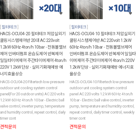
필터테크
필터테크
HACS-OCU04-20 필터테크 저압실외기
HACS-OCU04-10 필터테크 저압실외기
쿨링시스템제어반 20대 AC 220volt
쿨링시스템제어반 AC 220volt 1.2kW
1.2kW 60Hz 4ton/h 10bar - 전동볼밸브
60Hz 4ton/h 10bar - 전동볼밸브제어
제어 인버터펌프 온습도제어 반복제어
인버터펌프 온습도제어 반복제어 일일타
일일타이머제어 주간타이머제어 4ton/h
이머제어 주간타이머제어 4ton/h 220V
220V 1.2kW 단상 - 실외기화재예방 에
1.2kW 단상 - 실외기화재예방 에너지효
너지효율상승
율상승
HACS-OCU04-20 Filtertech low-pressure
HACS-OCU04-10 Filtertech low-pressure
outdoor unit cooling system control
outdoor unit cooling system control
panel(For 20 outdoor units) AC 220 volts
panel AC 220 volts 1.2 kW 60 Hz 4 ton/h
1.2 kW 60 Hz 4 ton/h 10 bar - Electric ball
10 bar - Electric ball valve control, inverter
valve control, inverter pump, temperature
pump, temperature and humidity control,
and humidity control, repeat control, daily
repeat control, daily timer control, weekly
timer cont
timer cont
견적문의
견적문의