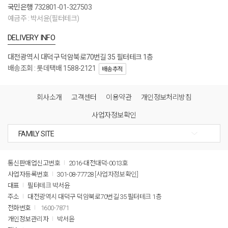
국민은행
732801-01-327503
예금주 : 박서윤(필터테크)
DELIVERY INFO
대전광역시 대덕구 덕암북로70번길 35 필터테크 1층
배송조회 : 롯데택배 1588-2121
배송추적
회사소개
고객센터
이용약관
개인정보처리방침
사업자정보확인
통신판매업신고번호
2016-대전대덕-0013호
사업자등록번호
301-08-77728
[사업자정보확인]
대표
필터테크 박서윤
주소
대전광역시 대덕구 덕암북로70번길 35 필터테크 1층
전화번호
1600-7871
개인정보관리자
박서윤