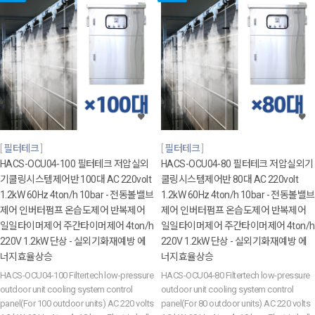
필터테크
필터테크
HACS-OCU04-100 필터테크 저압실외
HACS-OCU04-80 필터테크 저압실외기
기쿨링시스템제어반 100대 AC 220volt
쿨링시스템제어반 80대 AC 220volt
1.2kW 60Hz 4ton/h 10bar - 전동볼밸브
1.2kW 60Hz 4ton/h 10bar - 전동볼밸브
제어 인버터펌프 온습도제어 반복제어
제어 인버터펌프 온습도제어 반복제어
일일타이머제어 주간타이머제어 4ton/h
일일타이머제어 주간타이머제어 4ton/h
220V 1.2kW 단상 - 실외기화재예방 에
220V 1.2kW 단상 - 실외기화재예방 에
너지효율상승
너지효율상승
HACS-OCU04-100 Filtertech low-pressure
HACS-OCU04-80 Filtertech low-pressure
outdoor unit cooling system control
outdoor unit cooling system control
panel(For 100 outdoor units) AC 220 volts
panel(For 80 outdoor units) AC 220 volts