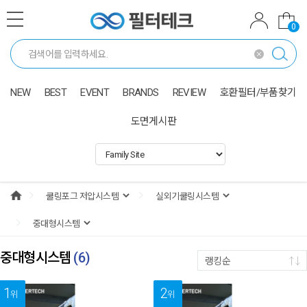
0
NEW
BEST
EVENT
BRANDS
REVIEW
호환필터/부품찾기
도면게시판
중대형시스템
(
6
)
랭킹순
1
2
위
위