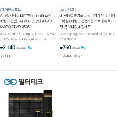
에이원소프트
스톰테크
ATWD시리즈 DM Y피팅 Y-Fitting 와이
ST-RF9C 쿨링포그 원터치 레듀싱 I피팅
피팅 모음전 - ATWD-1212M, ATWD-
T피팅 L피팅 모음전 9종 스트레이트피
0607W,ATWD-0505
팅, 엘보피팅,피팅세트
ATWD Series Y-Fitting Collection - ATWD-
Cooling Fog one touch Reducing Fitting
1212M, ATWD-0607W,ATWD-0505
collection 9
3,140
760
5
5
₩
₩
₩
3,300
%
₩
800
%
구매
11
구매
456
리뷰
1