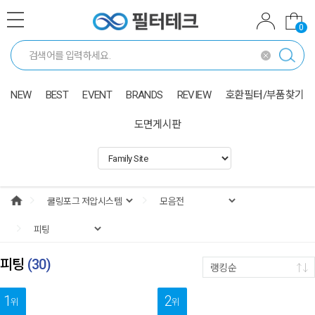
0
NEW
BEST
EVENT
BRANDS
REVIEW
호환필터/부품찾기
도면게시판
피팅
(
30
)
랭킹순
1
2
위
위