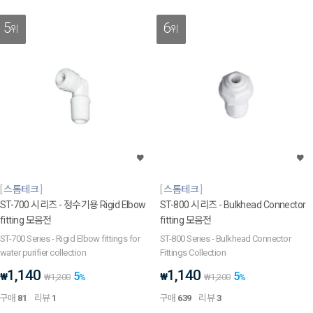
5
6
위
위
스톰테크
스톰테크
ST-700 시리즈 - 정수기용 Rigid Elbow
ST-800 시리즈 - Bulkhead Connector
fitting 모음전
fitting 모음전
ST-700 Series - Rigid Elbow fittings for
ST-800 Series - Bulkhead Connector
water purifier collection
Fittings Collection
1,140
1,140
5
5
₩
₩
₩
1,200
%
₩
1,200
%
구매
81
리뷰
1
구매
639
리뷰
3