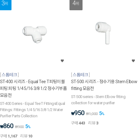
3
4
위
위
스톰테크
스톰테크
ST-400 시리즈 - Equal Tee T피팅이퀄
ST-500 시리즈 - 정수기용 Stem Elbow
피팅:피팅 1/4 5/16 3/8 1/2 정수기부품
fitting 모음전
모음전
ST-500 series - Stem Elbow fitting
collection for water purifier
ST-400 Series - Equal Tee T FittingsEqual
Fittings: Fittings 1/4 5/16 3/8 1/2 Water
950
5
₩
₩
1,000
%
Purifier Parts Collection
구매
443
리뷰
3
860
5
₩
₩
900
%
구매
1,167
리뷰
10