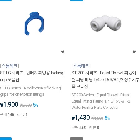
스톰테크
스톰테크
ST-LG 시리즈 - 원터치 피팅용 locking
ST-200 시리즈 - Equal Elbow L피팅이
grip 모음전
퀄 피팅:피팅 1/4 5/16 3/8 1/2 정수기부
품 모음전
ST-LG Series - A collection of locking
grips for one-touch fittings
ST-200 Series - Equal Elbow L Fitting
Equal Fitting: Fitting 1/4 5/16 3/8 1/2
1,900
5
₩
₩
2,000
%
Water Purifier Parts Collection
구매
146
리뷰
6
1,430
5
₩
₩
1,500
%
구매
415
리뷰
5