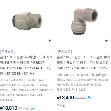
존게스트
존게스트
존게스트 I피팅암나사어댑터 10개 회색
존게스트 L피팅숫나사 리지드엘보 10개
아세탈 PI 피팅 정수기부품 모음전 -
회색 아세탈 PI 피팅 정수기부품 모음전 -
PI451222S, PI450822S, PI451613S,
PI481223S, PI481023S, PI481222S
PI451213S, PI451014FS
John Guest L-Fitting Male Thread Rigid
Elbow 10pcs Grey Acetal PI Fitting Water
John Guest I-Fitting Female Thread
Purifier Parts Collection-PI481223S,
Adapter 10pcs Grey Acetal PI Fitting
PI481023S, PI481222S
Water Purifier Parts Collection-PI451222S,
PI450822S, PI451613S, PI451213S,
13,400
5
₩
₩
14,100
%
PI451014FS
구매
5
18,810
5
₩
₩
19,800
%