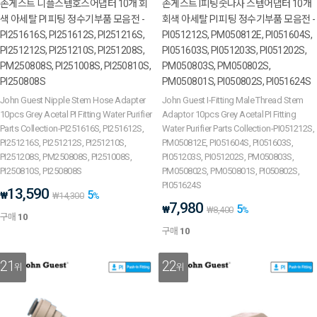
존게스트 니플스템호스어댑터 10개 회
존게스트 I피팅숫나사 스템어댑터 10개
색 아세탈 PI 피팅 정수기부품 모음전 -
회색 아세탈 PI 피팅 정수기부품 모음전 -
PI251616S, PI251612S, PI251216S,
PI051212S, PM050812E, PI051604S,
PI251212S, PI251210S, PI251208S,
PI051603S, PI051203S, PI051202S,
PM250808S, PI251008S, PI250810S,
PM050803S, PM050802S,
PI250808S
PM050801S, PI050802S, PI051624S
John Guest Nipple Stem Hose Adapter
John Guest I-Fitting Male Thread Stem
10pcs Grey Acetal PI Fitting Water Purifier
Adaptor 10pcs Grey Acetal PI Fitting
Parts Collection-PI251616S, PI251612S,
Water Purifier Parts Collection-PI051212S,
PI251216S, PI251212S, PI251210S,
PM050812E, PI051604S, PI051603S,
PI251208S, PM250808S, PI251008S,
PI051203S, PI051202S, PM050803S,
PI250810S, PI250808S
PM050802S, PM050801S, PI050802S,
PI051624S
13,590
5
₩
₩
14,300
%
7,980
5
₩
₩
8,400
%
구매
10
구매
10
21
22
위
위