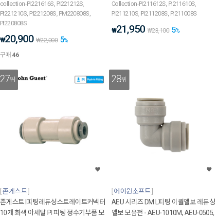
collection-PI221616S, PI221212S,
Collection-PI211612S, PI211610S,
PI221210S, PI221208S, PM220808S,
PI211210S, PI211208S, PI211008S
PI220808S
21,950
5
₩
₩
23,100
%
20,900
5
₩
₩
22,000
%
구매
46
27
28
위
위
존게스트
에이원소프트
존게스트 I피팅레듀싱스트레이트커넥터
AEU 시리즈 DM L피팅 이퀄엘보 레듀싱
10개 회색 아세탈 PI 피팅 정수기부품 모
엘보 모음전 - AEU-1010M, AEU-0505,