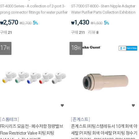
ST-4000 Series - A collection of 2-port 3-
ST-7000 ST-8000 - Stem Nipple Adapter
prong connector fittings for water purifier
Water Purifier Parts Collection Exhibition
2,570
1,430
5
5
₩
₩
₩
2,700
%
₩
1,500
%
구매
21
구매
211
리뷰
8
17
18
위
위
스톰테크
존게스트
FR시리즈 모음전 - 폐수저항 정량밸브
존게스트 I피팅스템레듀서 10개 회색 아
Flow Restrictor Valve 피팅:피팅
세탈 PI 피팅 회색 아세탈 PI 피팅 정수기