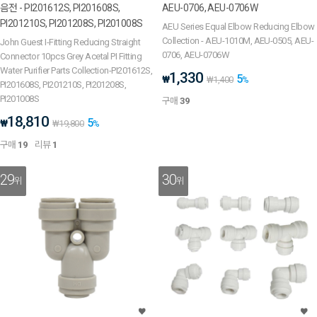
음전 - PI201612S, PI201608S,
AEU-0706, AEU-0706W
PI201210S, PI201208S, PI201008S
AEU Series Equal Elbow Reducing Elbow
Collection - AEU-1010M, AEU-0505, AEU-
John Guest I-Fitting Reducing Straight
0706, AEU-0706W
Connector 10pcs Grey Acetal PI Fitting
Water Purifier Parts Collection-PI201612S,
1,330
5
₩
₩
1,400
%
PI201608S, PI201210S, PI201208S,
PI201008S
구매
39
18,810
5
₩
₩
19,800
%
구매
19
리뷰
1
29
30
위
위