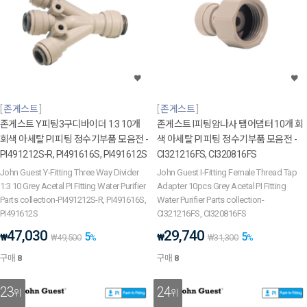
존게스트
존게스트
존게스트 Y피팅3구디바이더 1:3 10개
존게스트 I피팅암나사 탭어댑터 10개 회
회색 아세탈 PI 피팅 정수기부품 모음전 -
색 아세탈 PI 피팅 정수기부품 모음전 -
PI491212S-R, PI491616S, PI491612S
CI321216FS, CI320816FS
John Guest Y-Fitting Three Way Divider
John Guest I-Fitting Female Thread Tap
1:3 10 Grey Acetal PI Fitting Water Purifier
Adapter 10pcs Grey Acetal PI Fitting
Parts collection-PI491212S-R, PI491616S,
Water Purifier Parts collection-
PI491612S
CI321216FS, CI320816FS
47,030
29,740
5
5
₩
₩
₩
49,500
%
₩
31,300
%
구매
8
구매
8
23
24
위
위