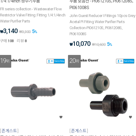
1/4:1/4inch 정수기부품
부품 모음전 - PI061210S, PI061208S,
PI061008S
FR series collection - Wastewater Flow
Restrictor Valve Fitting: Fitting 1/4:1/4inch
John Guest Reducer I Fittings 10pcs Grey
Water Purifier Parts
Acetal PI Fitting Water Purifier Parts
Collection-PI061210S, PI061208S,
3,140
5
₩
₩
3,300
%
PI061008S
구매
108
리뷰
8
10,070
5
₩
₩
10,600
%
19
20
위
위
존게스트
존게스트