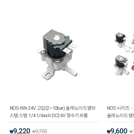
NOS-NN-24V 고압(2~10bar) 솔레노이드밸브
NOS 시리즈 -
스템:스템 1/4:1/4inch DC24V 정수기부품
솔레노이드밸브 
9,220
9,600
9,700
₩
₩
₩
₩