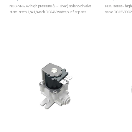
NOS-NN-24V high pressure (2~10bar) solenoid valve
NOS series - high
stem: stem 1/4:1/4inch DC24V water purifier parts
valve DC12V DC24