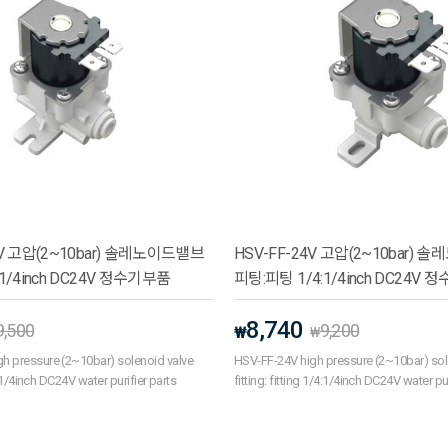
4V 고압(2~10bar) 솔레노이드밸브
HSV-FF-24V 고압(2~10bar)
1/4inch DC24V 정수기부품
피팅:피팅 1/4:1/4inch DC24V
8,740
9,500
9,200
₩
₩
 pressure (2~10bar) solenoid valve
HSV-FF-24V high pressure (2~10bar) sol
/4:1/4inch DC24V water purifier parts
fitting: fitting 1/4:1/4inch DC24V water pur