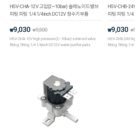
HSV-CHA-12V 고압(2~10bar) 솔레노이드밸브
HSV-CHB-2
피팅:피팅 1/4:1/4inch DC12V 정수기부품
피팅:피팅 1/4:
9,030
9,030
9,500
₩
₩
₩
₩
HSV-CHA-12V high pressure (2~10bar) solenoid valve
HSV-CHB-24V high
fitting: fitting 1/4:1/4inch DC12V water purifier parts
fitting: fitting 1