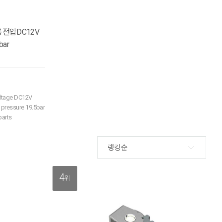
용전압DC12V
ar
oltage DC12V
pressure 19.5bar
parts
랭킹순
4
위