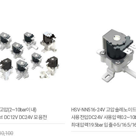
 고압(2~10bar이내)
HSV-NN516-24V 고압솔레노이
DC12V DC24V 모음전
사용전압DC24V 사용압력0.2~10b
최대압력19.5bar 입출수5/16:5/
10,100