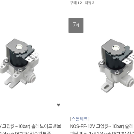
구매
12
리뷰
3
7
위
스톰테크
2V 고압(2~10bar) 솔레노이드밸브
NOS-FF-12V 고압(2~10bar)
1/4inch DC12V 정수기부품
피팅:피팅 1/4:1/4inch DC12V