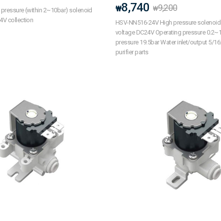
8,740
9,200
₩
₩
 pressure (within 2~10bar) solenoid
V collection
HSV-NN516-24V High pressure solenoid 
voltage DC24V Operating pressure 0.2
pressure 19.5bar Water inlet/output 5/16
purifier parts