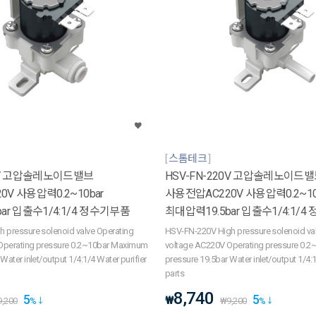
스톰테크
20V 고압솔레노이드밸브
HSV-FN-220V 고압솔레노이드
V 사용압력0.2~10bar
사용전압AC220V 사용압력0.2~10
ar 입출수1/4:1/4 정수기부품
최대압력19.5bar 입출수1/4:1/
 pressure solenoid valve Operating
HSV-FN-220V High pressure solenoid va
Operating pressure 0.2~10bar Maximum
voltage AC220V Operating pressure 0.
Water inlet/output 1/4:1/4 Water purifier
pressure 19.5bar Water inlet/output 1/4:1
parts
8,740
5
5
₩
9,200
%
₩
9,200
%