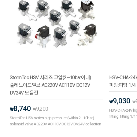
StormTec HSV 시리즈 고압(2~10bar이내)
HSV-CHA-2
솔레노이드밸브 AC220V AC110V DC12V
피팅:피팅 1/4:
DV24V 모음전
9,030
₩
₩
8,740
9,200
₩
₩
HSV-CHA-24V high
fitting: fitting 1
StormTec HSV series high pressure (within 2~10bar)
solenoid valve AC220V AC110V DC12V DV24V collection