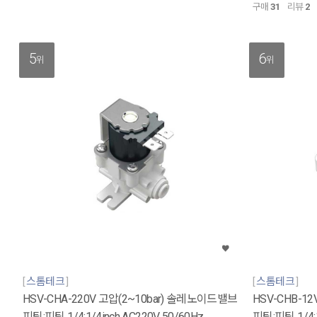
구매
31
리뷰
2
5
6
위
위
스톰테크
스톰테크
HSV-CHA-220V 고압(2~10bar) 솔레노이드밸브
HSV-CHB-1
피팅:피팅 1/4:1/4inch AC220V 50/60Hz
피팅:피팅 1/4: