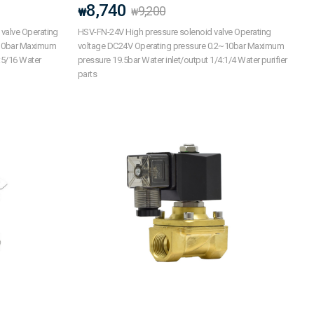
8,740
9,200
₩
₩
valve Operating
HSV-FN-24V High pressure solenoid valve Operating
~10bar Maximum
voltage DC24V Operating pressure 0.2~10bar Maximum
:5/16 Water
pressure 19.5bar Water inlet/output 1/4:1/4 Water purifier
parts