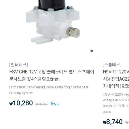
필터테크
스톰테크
HSV-CHB-12V 고압 솔레노이드 밸브 스프레이
HSV-FF-2
분사노즐 1/4스템형 0.6mm
사용전압AC220
최대압력19.5b
High Pressure Solenoid Valve, Metal fog nozzle Mist
Cooling System
HSV-FF-220V High
voltage AC220V 
10,280
5
₩
₩
10,820
%
pressure 19.5bar 
parts
8,740
₩
₩