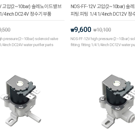
4V 고압(2~10bar) 솔레노이드밸브
NOS-FF-12V 고압(2~10bar)
1/4inch DC24V 정수기부품
피팅:피팅 1/4:1/4inch DC12V
9,600
9,500
10,100
₩
₩
 pressure (2~10bar) solenoid valve
NOS-FF-12V high pressure (2~10bar) sol
/4:1/4inch DC24V water purifier parts
fitting: fitting 1/4:1/4inch DC12V water pur