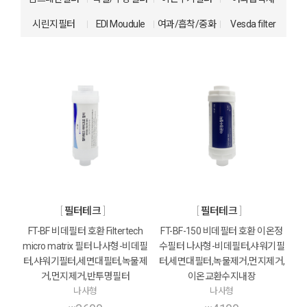
시린지필터
EDI Moudule
여과/흡착/중화
Vesda filter
필터테크
필터테크
FT-BF 비데필터 호환 Filtertech
FT-BF-150 비데필터 호환 이온정
micro matrix 필터 나사형-비데필
수필터 나사형-비데필터,샤워기필
터,샤워기필터,세면대필터,녹물제
터,세면대필터,녹물제거,먼지제거,
거,먼지제거,반투명필터
이온교환수지내장
나사형
나사형