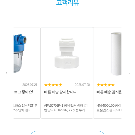
고객리뷰
‹
›
★★★
★★★★★
★★★★★
2026.07.20
2026.07.21
2026.0
배송 감사합니다.
빠른 배송 감사합니다!!
빠른 배송 감사합니다.
0709F-1 피메일커넥터 I피
HMI-500-100 카이저 HMI멜트블
BDC-250 유기물 제거용 BD
2:3/4(BSP) 정수기부
로운뎁스필터 500mm(19.6inch)
성탄 필터 250mm
100um