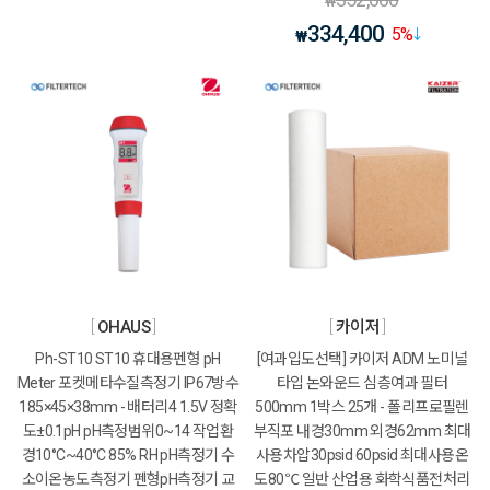
₩
334,400
5
%
₩
OHAUS
카이저
Ph-ST10 ST10 휴대용펜형 pH
[여과입도선택] 카이저 ADM 노미널
Meter 포켓메타수질측정기 IP67방수
타입 논와운드 심층여과 필터
185×45×38mm - 배터리4 1.5V 정확
500mm 1박스 25개 - 폴리프로필렌
도±0.1pH pH측정범위0~14 작업환
부직포 내경30mm 외경62mm 최대
경10°C~40°C 85% RH pH측정기 수
사용차압30psid 60psid 최대사용온
소이온농도측정기 펜형pH측정기 교
도80℃ 일반 산업용 화학식품전처리