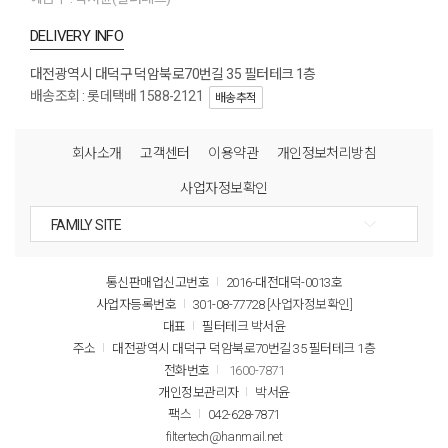
DELIVERY INFO
대전광역시 대덕구 덕암북로70번길 35 필터테크 1층
배송조회 : 롯데택배 1588-2121
배송추적
회사소개
고객센터
이용약관
개인정보처리방침
사업자정보확인
통신판매업신고번호
2016-대전대덕-0013호
사업자등록번호
301-08-77728
[사업자정보확인]
대표
필터테크 박서윤
주소
대전광역시 대덕구 덕암북로70번길 35 필터테크 1층
전화번호
1600-7871
개인정보관리자
박서윤
팩스
042-628-7871
filtertech@hanmail.net