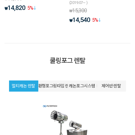
(2019.07~ )
14,820
5
%
₩
15,300
₩
14,540
5
%
₩
쿨링포그 렌탈
멀티캐논 렌탈
환형포그링타입 렌탈
캐논포그시스템
제어반 렌탈