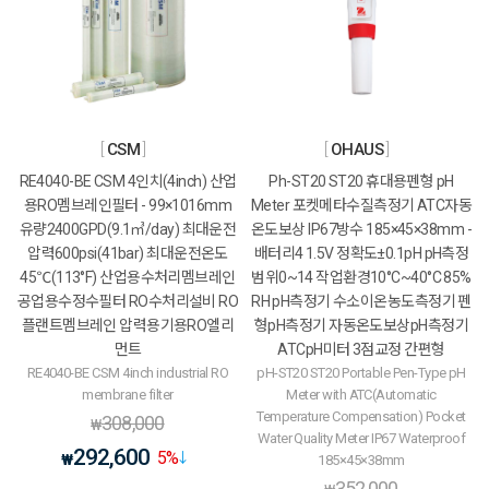
CSM
OHAUS
RE4040-BE CSM 4인치(4inch) 산업
Ph-ST20 ST20 휴대용펜형 pH
용RO멤브레인필터 - 99×1016mm
Meter 포켓메타수질측정기 ATC자동
유량2400GPD(9.1㎥/day) 최대운전
온도보상 IP67방수 185×45×38mm -
압력600psi(41bar) 최대운전온도
배터리4 1.5V 정확도±0.1pH pH측정
45℃(113°F) 산업용수처리멤브레인
범위0~14 작업환경10°C~40°C 85%
공업용수정수필터 RO수처리설비 RO
RH pH측정기 수소이온농도측정기 펜
플랜트멤브레인 압력용기용RO엘리
형pH측정기 자동온도보상pH측정기
먼트
ATCpH미터 3점교정 간편형
RE4040-BE CSM 4inch industrial RO
pH-ST20 ST20 Portable Pen-Type pH
membrane filter
Meter with ATC(Automatic
Temperature Compensation) Pocket
308,000
₩
Water Quality Meter IP67 Waterproof
292,600
5
%
₩
185×45×38mm
352,000