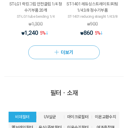
ST-LG1 락킹그립 안전클립 1/4 정
ST-1401 레듀싱스트레이트 I피팅
수기부품 20개
1/4:3/8 정수기부품
ST-LG1 tube bending 1/4
ST-1401 reducing straight 1/4:3/8
1,300
900
₩
₩
1,240
860
5
%
5
%
₩
₩
더보기
필터ㆍ소재
비데필터
UV살균
마이크로필터
이온교환수지
멤브레인필터
욕실/주방필터
이온수기필터
여과흡착재