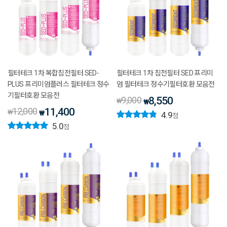
필터테크 1차 복합침전필터 SED-
필터테크 1차 침전필터 SED 프리미
PLUS 프리미엄플러스 필터테크 정수
엄 필터테크 정수기필터호환 모음전
기필터호환 모음전
9,000
8,550
₩
₩
12,000
11,400
₩
₩
4.9
점
5.0
점