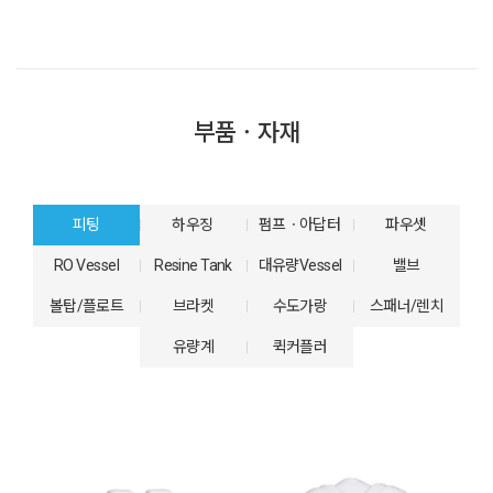
부품ㆍ자재
피팅
하우징
펌프ㆍ아답터
파우셋
RO Vessel
Resine Tank
대유량Vessel
밸브
볼탑/플로트
브라켓
수도가랑
스패너/렌치
유량계
퀵커플러