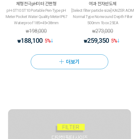
체형전극pH미터 간편형
여과 전자반도체
pH-ST10 ST10 Portable Pen-Type pH
[Select filter particle size] KAIZER ADM
Meter Pocket Water Quality Meter IP67
Normal Type Nonwound Depth Filter
Waterproof 185×45×38mm
500mm 1box 25EA
198,000
273,000
₩
₩
188,100
259,350
5
%
5
%
₩
₩
더보기