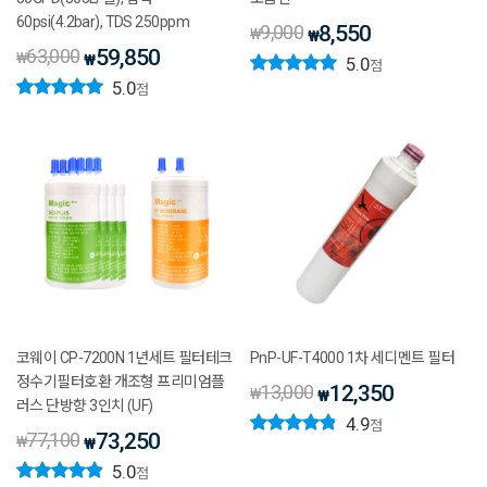
60psi(4.2bar), TDS 250ppm
9,000
8,550
₩
₩
63,000
59,850
₩
₩
5.0
점
5.0
점
코웨이 CP-7200N 1년세트 필터테크
PnP-UF-T4000 1차 세디멘트 필터
정수기필터호환 개조형 프리미엄플
13,000
12,350
₩
₩
러스 단방향 3인치 (UF)
4.9
점
77,100
73,250
₩
₩
5.0
점