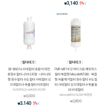
3,140
5
%
₩
필터테크
필터테크
BF-BN516 비데필터 호환 비데전
FMF-MF1412 마이크로 매트릭스
용정수필터 나비너트형 - 나비너트
필터 복합형 MicroMATRIX - 복합
형 정수필터 수도필터 샤워필터 싱
형 녹물제거필터 정수필터 수도필
크대필터 수돗물필터 비데필터
터 샤워필터 싱크대필터 수돗물필
FILTERTECH WATER FILTER
터 비데필터
MicroMATIX FILTER 복합형
3,300
₩
2,800
₩
3,140
5
%
₩