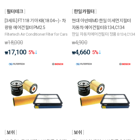
필터테크
한일카필터
[3세트] FT118 기아 K8(18.04~) - 차
현대 아반떼MD 한일 미세먼지필터
량용 에어컨필터 PM2.5
자동차 에어컨필터 B134,C134
Filtertech Air Conditioner Filter for Cars
한일 자동차에어컨필터 정품 B134,C134
18,000
4,900
₩
₩
17,100
4,660
5
%
5
%
₩
₩
보쉬
보쉬