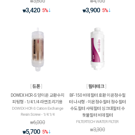
3,600
4,100
₩
₩
3,420
3,900
5
%
5
%
₩
₩
듀폰
필터테크
DOWEX HCR-S 양이온 교환수지
BF-150 비데필터 호환 이온정수필
피팅형 - 1/4:1/4 라면조리기용
터 나사형 - 이온정수필터 정수필터
DOWEX HCR-S Cation Exchange
수도필터 샤워필터 싱크대필터 수
Resin Screw - 1/4:1/4
돗물필터 비데필터
6,000
FILTERTECH WATER FILTER
₩
3,300
₩
5,700
5
%
₩