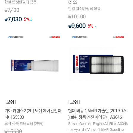
한일 활성탄필터 정품
C153
한일 활성탄필터 정품
7,400
₩
10,100
₩
7,030
5
%
₩
9,600
5
%
₩
보쉬
보쉬
기아 카렌스2 (2P) 보쉬 에어컨필터
현대 베뉴 1.6 MPI 가솔린 (2019.07~
히터 S5530
) 보쉬 정품 엔진 에어필터 A3046
보쉬 정품 히터필터 (2P형)
Bosch Genuine Engine Air Filter A3046
for Hyundai Venue 1.6 MPI Gasoline
15,600
₩