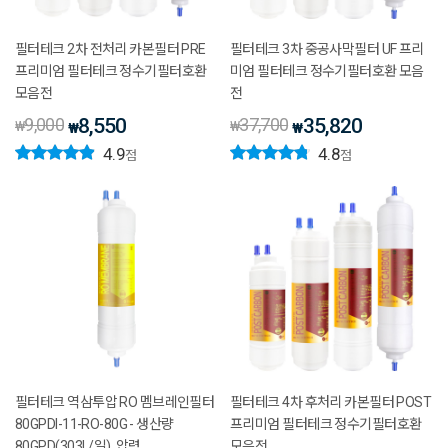
필터테크 2차 전처리 카본필터 PRE
필터테크 3차 중공사막필터 UF 프리
프리미엄 필터테크 정수기필터호환
미엄 필터테크 정수기필터호환 모음
모음전
전
9,000
8,550
37,700
35,820
₩
₩
₩
₩
4.9
4.8
점
점
필터테크 역삼투압 RO 멤브레인필터
필터테크 4차 후처리 카본필터 POST
80GPDI-11-RO-80G - 생산량
프리미엄 필터테크 정수기필터호환
80GPD(303L/일), 압력
모음전