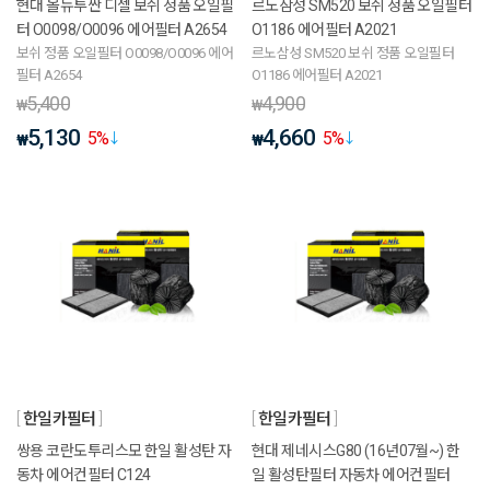
현대 올뉴투싼 디젤 보쉬 정품 오일필
르노삼성 SM520 보쉬 정품 오일필터
터 O0098/O0096 에어필터 A2654
O1186 에어필터 A2021
보쉬 정품 오일필터 O0098/O0096 에어
르노삼성 SM520 보쉬 정품 오일필터
필터 A2654
O1186 에어필터 A2021
5,400
4,900
₩
₩
5,130
4,660
5
%
5
%
₩
₩
한일카필터
한일카필터
쌍용 코란도투리스모 한일 활성탄 자
현대 제네시스G80 (16년07월~) 한
동차 에어컨필터 C124
일 활성탄필터 자동차 에어컨필터