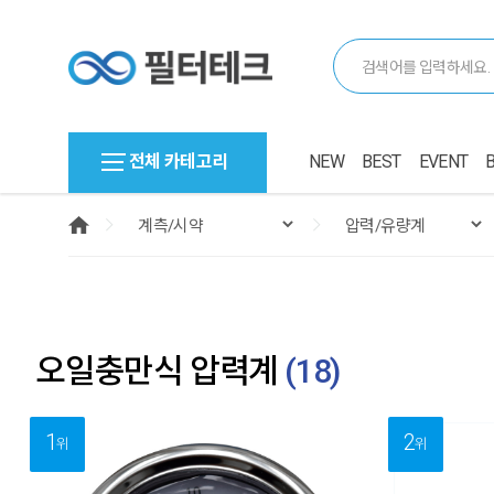
전체 카테고리
NEW
BEST
EVENT
오일충만식 압력계
(
18
)
1
2
위
위