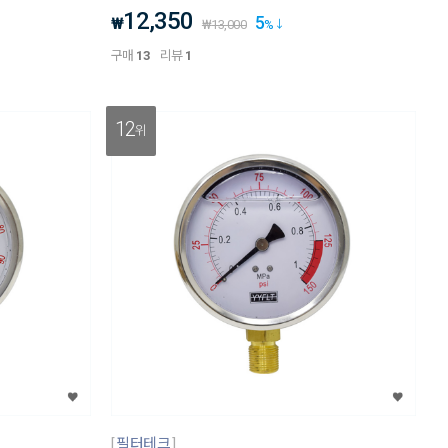
12,350
5
₩
₩
13,000
%
구매
13
리뷰
1
12
위
필터테크