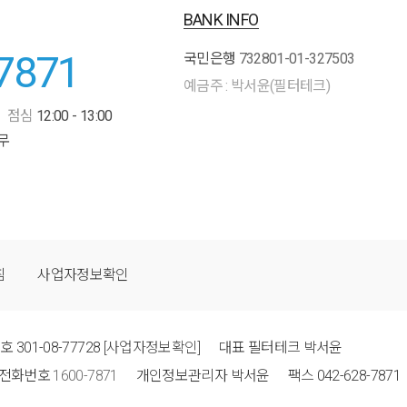
BANK INFO
7871
국민은행
732801-01-327503
예금주 : 박서윤(필터테크)
점심
12:00 - 13:00
무
침
사업자정보확인
번호
301-08-77728
[사업자정보확인]
대표
필터테크 박서윤
전화번호
1600-7871
개인정보관리자
박서윤
팩스
042-628-7871