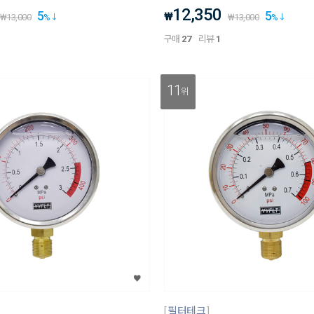
12,350
5
5
₩
₩
13,000
%
₩
13,000
%
구매
27
리뷰
1
11
위
필터테크