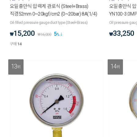
오일충만식 압력계 관로식 (Steel+Brass)
오일충만식 압력
직경52mm 0~20kgf/cm2 (0~20bar) 8A(1/4)
YN100-3.0MPa
Oil-filled pressure gauge duct type (Steel+Brass)
Oil pressure ga
15,200
33,250
5
₩
₩
₩
16,000
%
구매
14
13
14
위
위