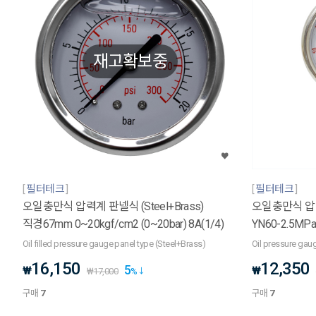
재고확보중
필터테크
필터테크
오일충만식 압력계 판넬식 (Steel+Brass)
오일충만식 압력
직경67mm 0~20kgf/cm2 (0~20bar) 8A(1/4)
YN60-2.5MPa(
Oil filled pressure gauge panel type (Steel+Brass)
Oil pressure ga
16,150
12,350
5
₩
₩
₩
17,000
%
구매
7
구매
7