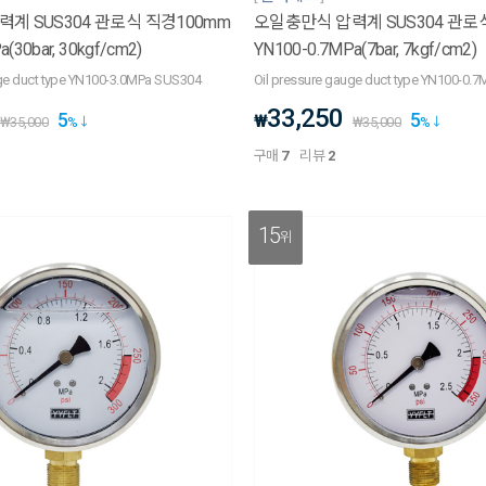
계 SUS304 관로식 직경100mm
오일충만식 압력계 SUS304 관로
(30bar, 30kgf/cm2)
YN100-0.7MPa(7bar, 7kgf/cm2)
uge duct type YN100-3.0MPa SUS304
Oil pressure gauge duct type YN100-0.
33,250
5
5
₩
₩
35,000
%
₩
35,000
%
구매
7
리뷰
2
15
위