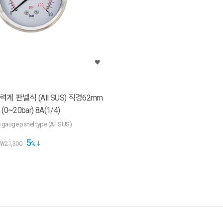
 판넬식 (All SUS) 직경62mm
(0~20bar) 8A(1/4)
re gauge panel type (All SUS)
5
₩
21,300
%