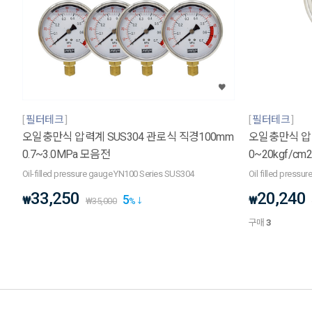
필터테크
필터테크
오일충만식 압력계 SUS304 관로식 직경100mm
오일충만식 압력계
0.7~3.0MPa 모음전
0~20kgf/cm2 
Oil-filled pressure gauge YN100 Series SUS304
Oil filled pressu
33,250
20,240
5
₩
₩
₩
35,000
%
구매
3