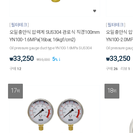
필터테크
필터테크
오일충만식 압력계 SUS304 관로식 직경100mm
오일충만식 압력
YN100-1.6MPa(16bar, 16kgf/cm2)
YN100-2.0MPa
Oil pressure gauge duct type YN100-1.6MPa SUS304
Oil pressure ga
33,250
33,250
5
₩
₩
₩
35,000
%
구매
12
구매
26
리뷰
1
17
18
위
위