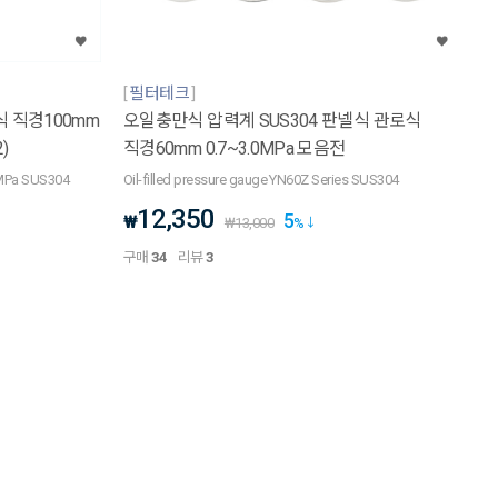
필터테크
식 직경100mm
오일충만식 압력계 SUS304 판넬식 관로식
2)
직경60mm 0.7~3.0MPa 모음전
5MPa SUS304
Oil-filled pressure gauge YN60Z Series SUS304
12,350
5
₩
₩
13,000
%
구매
34
리뷰
3