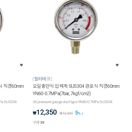
필터테크
식 직경60mm
오일충만식 압력계 SUS304 관로식 직경60mm
YN60-0.7MPa(7bar, 7kgf/cm2)
MPa SUS304
Oil pressure gauge duct type YN60-0.7MPa SUS304
12,350
5
₩
₩
13,000
%
구매
39