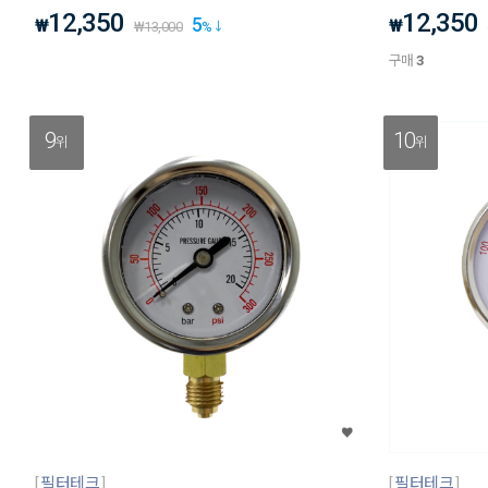
12,350
12,350
5
₩
₩
₩
13,000
%
구매
3
9
10
위
위
필터테크
필터테크