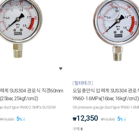
필터테크
계 SUS304 관로식 직경60mm
오일충만식 압력계 SUS304 관로
25bar, 25kgf/cm2)
YN60-1.6MPa(16bar, 16kgf/cm2)
uge duct type YN60-2.5MPa SUS304
Oil pressure gauge duct type YN60-1.6
12,350
5
5
₩
₩
13,000
%
₩
13,000
%
구매
8