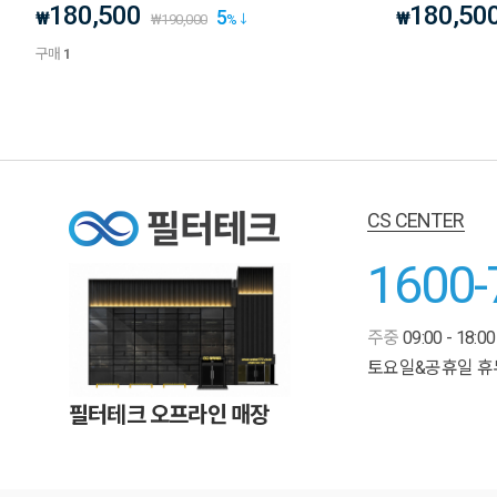
180,500
180,50
5
₩
₩
₩
190,000
%
구매
1
CS CENTER
1600-
주중
09:00 - 18:00
토요일&공휴일 휴
필터테크 오프라인 매장