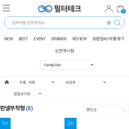
0
NEW
BEST
EVENT
BRANDS
REVIEW
호환필터/부품찾기
도면게시판
판넬부착형
(
8
)
랭킹순
1
2
위
위