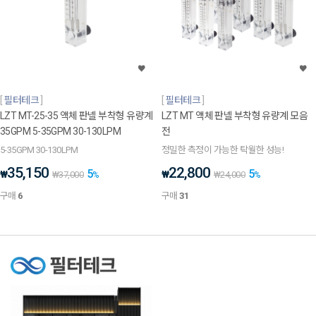
필터테크
필터테크
LZT MT-25-35 액체 판넬 부착형 유량계
LZT MT 액체 판넬 부착형 유량계 모음
35GPM 5-35GPM 30-130LPM
전
5-35GPM 30-130LPM
정밀한 측정이 가능한 탁월한 성능!
35,150
22,800
5
5
₩
₩
₩
37,000
%
₩
24,000
%
구매
6
구매
31