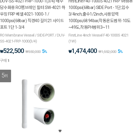
DUV-SS-4021-FRP-1000-1(3/4) 해수
FirstLine F40-1000S 4021 FRP Vessel
담수화용 RO멤브레인 필터 SW-4021 하
1000psi(68bar) SIDE Port - 1단,입수
우징 FRP 베셀 4021-1000-1 /
3/4inch,출수1/2inch,사용압력
1000psi(68bar) 직경40 길이21 사이드
1000psi,68.94bar,작동온도범위-10도
포트 1단 1-3/4
~49도,작동PH범위3~11
RO Membrane Vessel / SIDE-PORT / DUV-
FirstLine 4inch Vessel F40-1000S 4021
SS-4021-FRP-1000(3/4)
(1W)
522,500
1,474,400
5
5
₩
₩
₩
550,000
%
₩
1,552,000
%
구매
1
5
위