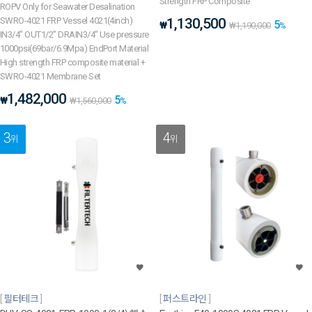
Strength FRP Composite
ROPV Only for Seawater Desalination
SWRO-4021 FRP Vessel 4021(4inch)
1,130,500
5
₩
₩
1,190,000
%
IN3/4" OUT1/2" DRAIN3/4" Use pressure
1000psi(69bar/6.9Mpa) EndPort Material
High strength FRP composite material +
SWRO-4021 Membrane Set
1,482,000
5
₩
₩
1,560,000
%
3
4
위
위
필터테크
퍼스트라인