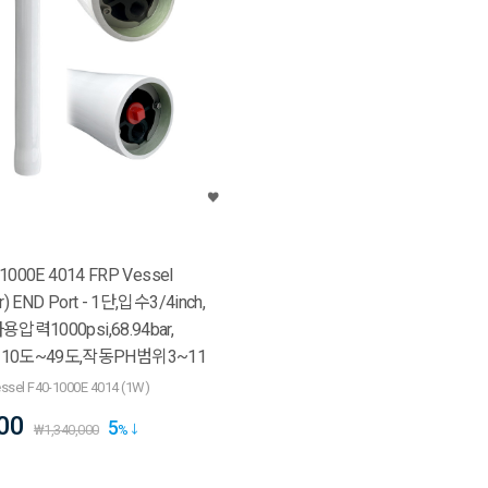
0-1000E 4014 FRP Vessel
r) END Port - 1단,입수3/4inch,
용압력1000psi,68.94bar,
0도~49도,작동PH범위3~11
Vessel F40-1000E 4014 (1W)
00
5
₩
1,340,000
%