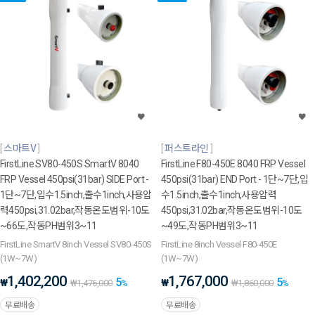
스마트V
퍼스트라인
FirstLine SV80-450S SmartV 8040
FirstLine F80-450E 8040 FRP Vessel
FRP Vessel 450psi(31bar) SIDE Port -
450psi(31bar) END Port - 1단~7단,입
1단~7단,입수1.5inch,출수1inch,사용압
수1.5inch,출수1inch,사용압력
력450psi,31.02bar,작동온도범위-10도
450psi,31.02bar,작동온도범위-10도
~66도,작동PH범위3~11
~49도,작동PH범위3~11
FirstLine SmartV 8inch Vessel SV80-450S
FirstLine 8inch Vessel F80-450E
(1W~7W)
(1W~7W)
1,402,200
1,767,000
5
5
₩
₩
₩
1,476,000
%
₩
1,860,000
%
무료배송
무료배송