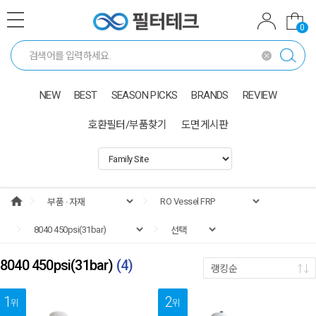
0
NEW
BEST
SEASON PICKS
BRANDS
REVIEW
호환필터/부품찾기
도면게시판
8040 450psi(31bar)
(
4
)
랭킹순
1
2
위
위