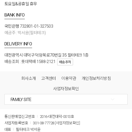
토요일&공휴일 휴무
BANK INFO
국민은행
732801-01-327503
예금주 : 박서윤(필터테크)
DELIVERY INFO
대전광역시 대덕구 덕암북로70번길 35 필터테크 1층
배송조회 : 롯데택배 1588-2121
배송추적
회사소개
고객센터
이용약관
개인정보처리방침
사업자정보확인
통신판매업신고번호
2016-대전대덕-0013호
사업자등록번호
301-08-77728
[사업자정보확인]
대표
필터테크 박서윤