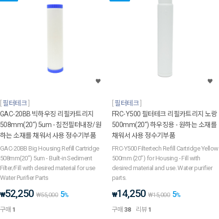
필터테크
필터테크
GAC-20BB 빅하우징 리필카트리지
FRC-Y500 필터테크 리필카트리지 노랑
508mm(20") 5um - 침전필터내장/원
500mm(20") 하우징용 - 원하는 소재를
하는 소재를 채워서 사용 정수기부품
채워서 사용 정수기부품
GAC-20BB Big Housing Refill Cartridge
FRC-Y500 Filtertech Refill Cartridge Yellow
508mm(20") 5um - Built-in Sediment
500mm (20") for Housing - Fill with
Filter/Fill with desired material for use
desired material and use. Water purifier
Water Purifier Parts
parts.
52,250
14,250
5
5
₩
₩
₩
55,000
%
₩
15,000
%
구매
1
구매
38
리뷰
1