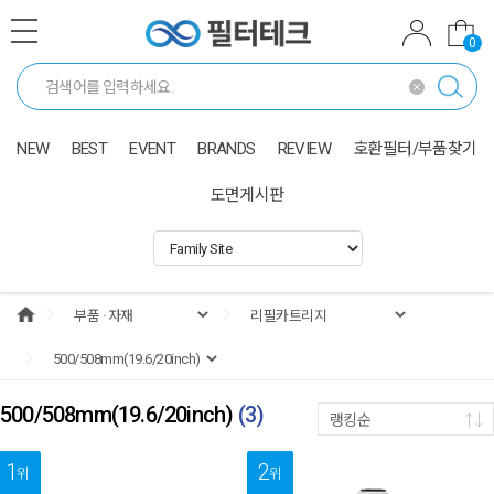
0
NEW
BEST
EVENT
BRANDS
REVIEW
호환필터/부품찾기
도면게시판
500/508mm(19.6/20inch)
(
3
)
랭킹순
1
2
위
위