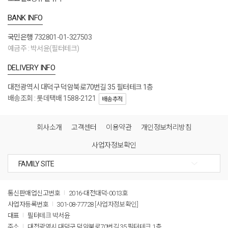
BANK INFO
국민은행
732801-01-327503
예금주 : 박서윤(필터테크)
DELIVERY INFO
대전광역시 대덕구 덕암북로70번길 35 필터테크 1층
배송조회 : 롯데택배 1588-2121
배송추적
회사소개
고객센터
이용약관
개인정보처리방침
사업자정보확인
통신판매업신고번호
2016-대전대덕-0013호
사업자등록번호
301-08-77728
[사업자정보확인]
대표
필터테크 박서윤
주소
대전광역시 대덕구 덕암북로70번길 35 필터테크 1층