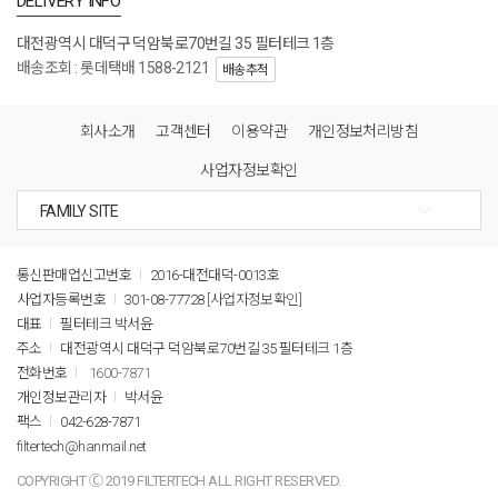
DELIVERY INFO
대전광역시 대덕구 덕암북로70번길 35 필터테크 1층
배송조회 : 롯데택배 1588-2121
배송추적
회사소개
고객센터
이용약관
개인정보처리방침
사업자정보확인
통신판매업신고번호
2016-대전대덕-0013호
사업자등록번호
301-08-77728
[사업자정보확인]
대표
필터테크 박서윤
주소
대전광역시 대덕구 덕암북로70번길 35 필터테크 1층
전화번호
1600-7871
개인정보관리자
박서윤
팩스
042-628-7871
filtertech@hanmail.net
COPYRIGHT Ⓒ 2019 FILTERTECH ALL RIGHT RESERVED.