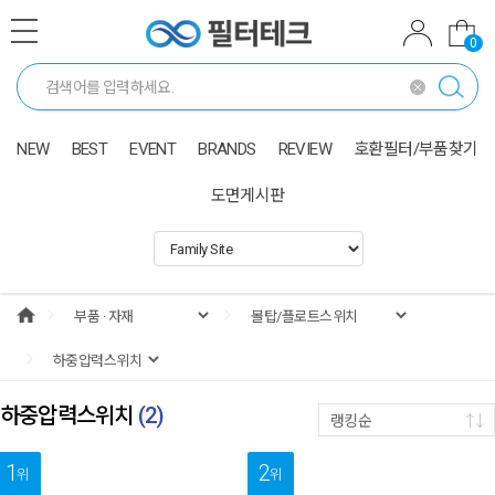
0
NEW
BEST
EVENT
BRANDS
REVIEW
호환필터/부품찾기
도면게시판
하중압력스위치
(
2
)
랭킹순
1
2
위
위