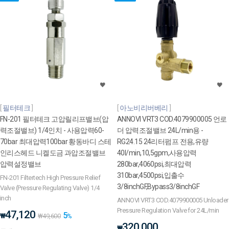
필터테크
아노비리버베리
FN-201 필터테크 고압릴리프밸브(압
ANNOVI VRT3 COD.4079900005 언로
력조절밸브) 1/4인치 - 사용압력60-
더 압력조절밸브 24L/min용 -
70bar 최대압력100bar 황동바디 스테
RG24.15 24리터펌프 전용,유량
인리스헤드 니켈도금 과압조절밸브
40l/min,10,5gpm,사용압력
압력설정밸브
280bar,4060psi,최대압력
310bar,4500psi,입출수
FN-201 Filtertech High Pressure Relief
3/8inchGF,Bypass3/8inchGF
Valve (Pressure Regulating Valve) 1/4
inch
ANNOVI VRT3 COD.4079900005 Unloader
Pressure Regulation Valve for 24L/min
47,120
5
₩
₩
49,600
%
320,000
₩