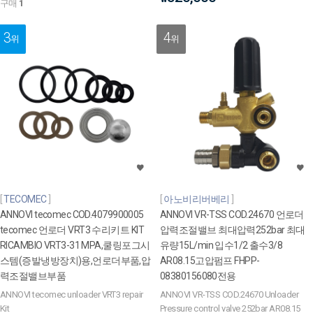
구매
1
3
4
위
위
TECOMEC
아노비리버베리
ANNOVI tecomec COD.4079900005
ANNOVI VR-TSS COD.24670 언로더
tecomec 언로더 VRT3 수리키트 KIT
압력조절밸브 최대압력252bar 최대
RICAMBIO VRT3-31 MPA,쿨링포그시
유량15L/min 입수1/2 출수3/8
스템(증발냉방장치)용,언로더부품,압
AR08.15고압펌프 FHPP-
력조절밸브부품
08380156080전용
ANNOVI tecomec unloader VRT3 repair
ANNOVI VR-TSS COD.24670 Unloader
Kit
Pressure control valve 252bar AR08.15