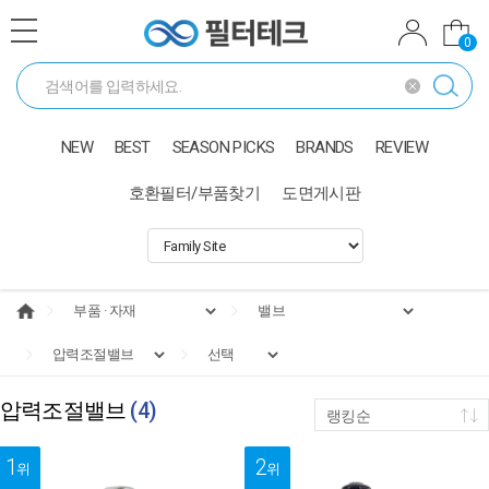
0
NEW
BEST
SEASON PICKS
BRANDS
REVIEW
호환필터/부품찾기
도면게시판
압력조절밸브
(
4
)
랭킹순
1
2
위
위