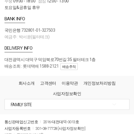
주중
09:00 - 18:00
점심
12:00 - 13:00
토요일&공휴일 휴무
BANK INFO
국민은행
732801-01-327503
예금주 : 박서윤(필터테크)
DELIVERY INFO
대전광역시 대덕구 덕암북로70번길 35 필터테크 1층
배송조회 : 롯데택배 1588-2121
배송추적
회사소개
고객센터
이용약관
개인정보처리방침
사업자정보확인
통신판매업신고번호
2016-대전대덕-0013호
사업자등록번호
301-08-77728
[사업자정보확인]