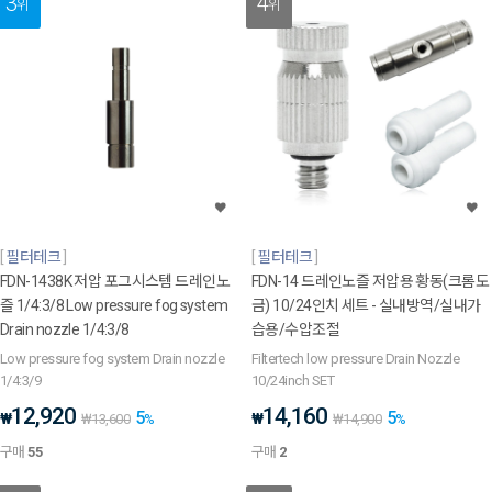
3
4
위
위
필터테크
필터테크
FDN-1438K 저압 포그시스템 드레인노
FDN-14 드레인노즐 저압용 황동(크롬도
즐 1/4:3/8 Low pressure fog system
금) 10/24인치 세트 - 실내방역/실내가
Drain nozzle 1/4:3/8
습용/수압조절
Low pressure fog system Drain nozzle
Filtertech low pressure Drain Nozzle
1/4:3/9
10/24inch SET
12,920
14,160
5
5
₩
₩
₩
13,600
%
₩
14,900
%
구매
55
구매
2