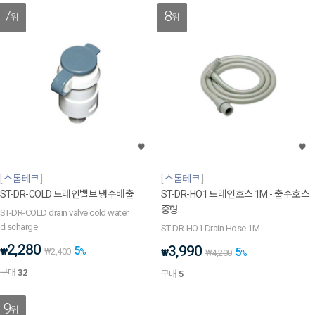
7
8
위
위
스톰테크
스톰테크
ST-DR-COLD 드레인밸브 냉수배출
ST-DR-HO1 드레인호스 1M - 출수호스
중형
ST-DR-COLD drain valve cold water
discharge
ST-DR-HO1 Drain Hose 1M
2,280
3,990
5
₩
5
₩
2,400
%
₩
₩
4,200
%
구매
32
구매
5
9
위