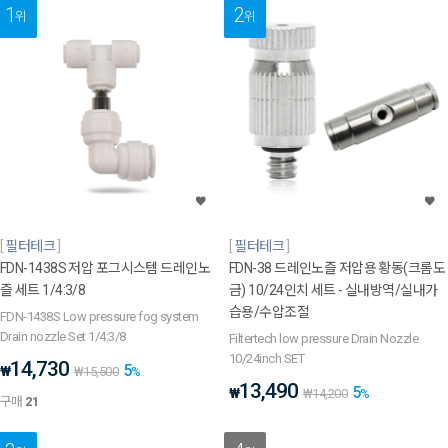
1
2
위
위
필터테크
필터테크
FDN-1438S 저압 포그시스템 드레인노
FDN-38 드레인노즐 저압용 황동(크롬도
즐 세트 1/4:3/8
금) 10/24인치 세트 - 실내방역/실내가
습용/수압조절
FDN-1438S Low pressure fog system
Drain nozzle Set 1/4:3/8
Filtertech low pressure Drain Nozzle
10/24inch SET
14,730
5
₩
₩
15,500
%
13,490
5
₩
₩
14,200
%
구매
21