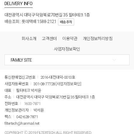
DELIVERY INFO
대전광역시 대덕구 덕암북로70번길 35 필터테크 1층
배송조회 : 롯데택배 1588-2121
배송추적
회사소개
고객센터
이용약관
개인정보처리방침
사업자정보확인
통신판매업신고번호
2016-대전대덕-0013호
사업자등록번호
301-08-77728
[사업자정보확인]
대표
필터테크 박서윤
주소
대전광역시 대덕구 덕암북로70번길 35 필터테크 1층
전화번호
1600-7871
개인정보관리자
박서윤
팩스
042-628-7871
filtertech@hanmail.net
COPYRIGHT Ⓒ 2019 FILTERTECH ALL RIGHT RESERVED.