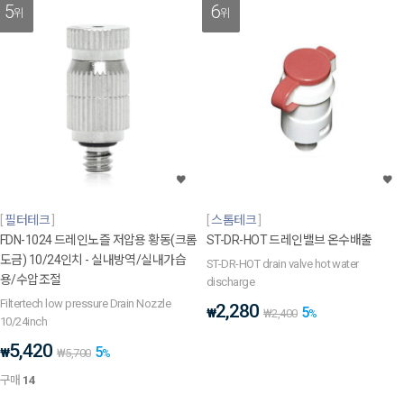
5
6
위
위
필터테크
스톰테크
FDN-1024 드레인노즐 저압용 황동(크롬
ST-DR-HOT 드레인밸브 온수배출
도금) 10/24인치 - 실내방역/실내가습
ST-DR-HOT drain valve hot water
용/수압조절
discharge
Filtertech low pressure Drain Nozzle
2,280
5
₩
₩
2,400
%
10/24inch
5,420
5
₩
₩
5,700
%
구매
14