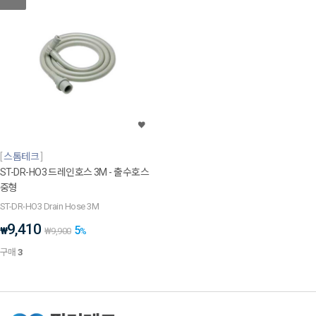
스톰테크
ST-DR-HO3 드레인호스 3M - 출수호스
중형
ST-DR-HO3 Drain Hose 3M
9,410
5
₩
₩
9,900
%
구매
3