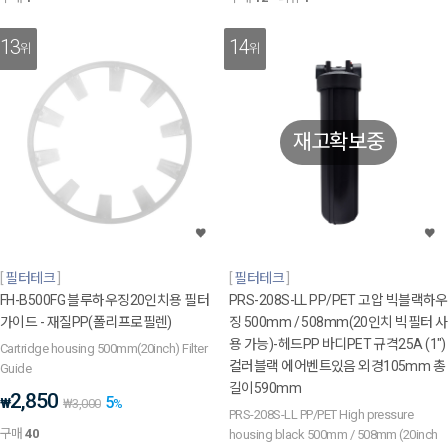
13
14
위
위
재고확보중
필터테크
필터테크
FH-B500FG 블루하우징20인치용 필터
PRS-208S-LL PP/PET 고압 빅블랙하우
가이드 - 재질PP(폴리프로필렌)
징 500mm / 508mm(20인치 빅필터 사
용 가능)-헤드PP 바디PET 규격25A (1")
Cartridge housing 500mm(20inch) Filter
컬러블랙 에어벤트있음 외경105mm 총
Guide
길이590mm
2,850
5
₩
₩
3,000
%
PRS-208S-LL PP/PET High pressure
구매
40
housing black 500mm / 508mm (20inch