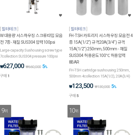
필터테크
필터테크
W 대용량 서스하우징 스크류타입 모음
FH-TSH 카트리지 서스하우징 모음전 4
전 7종- 재질 SUS304 압력100psi
종 15A(1/2") 규격20A(3/4") 규격
15A(1/2") 250mm, 500mm - 재질
Large-capacity Sushousing screw type
SUS304 허용온도100℃ 허용압력
7collection SUS304 pressure 100psi
8BAR
627,000
5
₩
₩
660,000
%
FH-TSH cartridge sushousing 250mm,
구매
1
500mm 4collection 15A(1/2), 20A(3/4)
123,500
5
₩
₩
130,000
%
구매
5
9
10
위
위