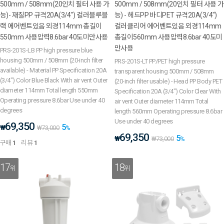
500mm / 508mm(20인치 필터 사용 가
500mm / 508mm(20인치 필터 사용 가
능)- 재질PP 규격20A(3/4") 컬러블루블
능) - 헤드PP 바디PET 규격20A(3/4")
랙 에어벤트있음 외경114mm 총길이
컬러클리어 에어벤트있음 외경114mm
550mm 사용압력8.6bar 40도미만사용
총길이560mm 사용압력8.6bar 40도미
만사용
PRS-201S-LB PP high pressure blue
housing 500mm / 508mm (20-inch filter
PRS-201S-LT PP/PET high pressure
available) - Material PP Specification 20A
transparent housing 500mm / 508mm
(3/4") Color Blue Black With air vent Outer
(20-inch filter usable) - Head PP Body PET
diameter 114mm Total length 550mm
Specification 20A (3/4") Color Clear With
Operating pressure 8.6bar Use under 40
air vent Outer diameter 114mm Total
degrees
length 560mm Operating pressure 8.6bar
Use under 40 degrees
69,350
5
₩
₩
73,000
%
69,350
5
₩
₩
73,000
%
구매
1
리뷰
1
17
18
위
위