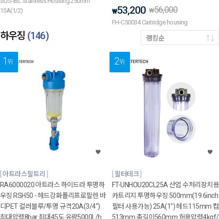
SUS-IBL Stainless Housing 250mm
53,200
56,000
₩
15A(1/2)
₩
FH-C50034 Cartridge housing
하우징
(
146
)
랭킹순
1
2
위
위
아트라스필트리
필터테크
RA6000020 아트라스 하이드라 투명하
FT-UNHOU20CL25A 산업 수처리장치용
우징 RSH50 - 헤드강화폴리프로필렌 바
카트리지 투명하우징 500mm(19.6inch
디PET 컬러블루/투명 규격20A(3/4")
필터 사용가능) 25A(1") 헤드115mm 컵
최대압력8bar 최대45도 유량5000L/h
513mm 총길이560mm 허용압력4kgf/