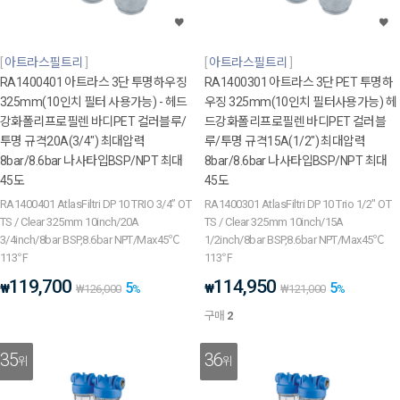
아트라스필트리
아트라스필트리
RA1400401 아트라스 3단 투명하우징
RA1400301 아트라스 3단 PET 투명하
325mm(10인치 필터 사용가능) - 헤드
우징 325mm(10인치 필터사용가능) 헤
강화폴리프로필렌 바디PET 컬러블루/
드강화폴리프로필렌 바디PET 컬러블
투명 규격20A(3/4") 최대압력
루/투명 규격15A(1/2") 최대압력
8bar/8.6bar 나사타입BSP/NPT 최대
8bar/8.6bar 나사타입BSP/NPT 최대
45도
45도
RA1400401 AtlasFiltri DP 10 TRIO 3/4” OT
RA1400301 AtlasFiltri DP 10 Trio 1/2" OT
TS / Clear 325mm 10inch/20A
TS / Clear 325mm 10inch/15A
3/4inch/8bar BSP,8.6bar NPT/Max45℃
1/2inch/8bar BSP,8.6bar NPT/Max45℃
113℉
113℉
119,700
114,950
5
5
₩
₩
₩
126,000
%
₩
121,000
%
구매
2
35
36
위
위