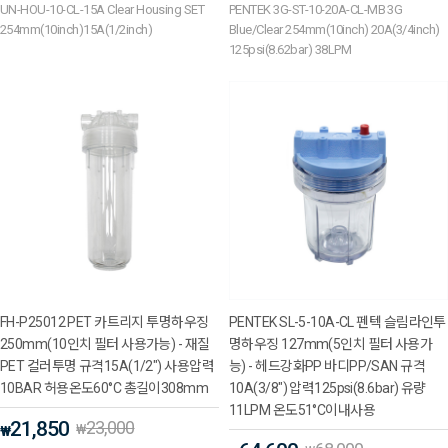
UN-HOU-10-CL-15A Clear Housing SET
PENTEK 3G-ST-10-20A-CL-MB 3G
254mm(10inch)15A(1/2inch)
Blue/Clear 254mm(10inch) 20A(3/4inch)
125psi(8.62bar) 38LPM
FH-P25012 PET 카트리지 투명하우징
PENTEK SL-5-10A-CL 펜텍 슬림라인투
250mm(10인치 필터 사용가능) - 재질
명하우징 127mm(5인치 필터 사용가
PET 컬러투명 규격15A(1/2") 사용압력
능) - 헤드강화PP 바디PP/SAN 규격
10BAR 허용온도60°C 총길이308mm
10A(3/8") 압력125psi(8.6bar) 유량
11LPM 온도51°C이내사용
21,850
23,000
₩
₩