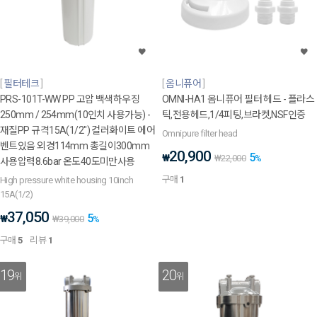
필터테크
옴니퓨어
PRS-101T-WW PP 고압 백색하우징
OMNI-HA1 옴니퓨어 필터 헤드 - 플라스
250mm / 254mm(10인치 사용가능) -
틱,전용헤드,1/4피팅,브라켓,NSF인증
재질PP 규격15A(1/2") 컬러화이트 에어
Omnipure filter head
벤트있음 외경114mm 총길이300mm
20,900
5
₩
₩
22,000
%
사용압력8.6bar 온도40도미만사용
구매
1
High pressure white housing 10inch
15A(1/2)
37,050
5
₩
₩
39,000
%
구매
5
리뷰
1
19
20
위
위