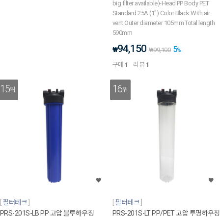
big filter available)-Head PP Body PET
Standard 25A (1") Color Black With air
vent Outer diameter 105mm Total length
590mm
94,150
5
₩
₩
99,100
%
구매
1
리뷰
1
15
16
위
위
필터테크
필터테크
PRS-201S-LB PP 고압 블루하우징
PRS-201S-LT PP/PET 고압 투명하우징