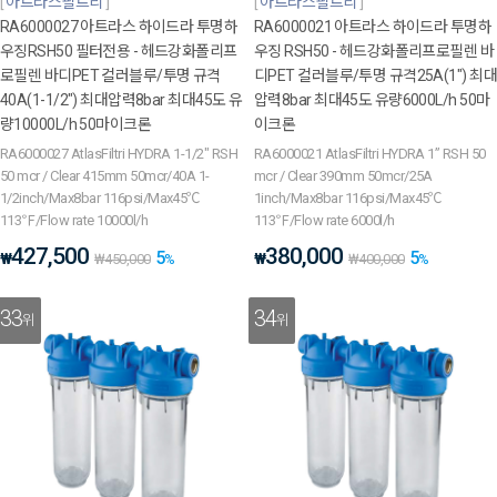
아트라스필트리
아트라스필트리
RA6000027 아트라스 하이드라 투명하
RA6000021 아트라스 하이드라 투명하
우징RSH50 필터전용 - 헤드강화폴리프
우징 RSH50 - 헤드강화폴리프로필렌 바
로필렌 바디PET 컬러블루/투명 규격
디PET 컬러블루/투명 규격25A(1") 최대
40A(1-1/2") 최대압력8bar 최대45도 유
압력8bar 최대45도 유량6000L/h 50마
량10000L/h 50마이크론
이크론
RA6000027 AtlasFiltri HYDRA 1-1/2" RSH
RA6000021 AtlasFiltri HYDRA 1” RSH 50
50 mcr / Clear 415mm 50mcr/40A 1-
mcr / Clear 390mm 50mcr/25A
1/2inch/Max8bar 116psi/Max45℃
1inch/Max8bar 116psi/Max45℃
113℉/Flow rate 10000l/h
113℉/Flow rate 6000l/h
427,500
380,000
5
5
₩
₩
₩
450,000
%
₩
400,000
%
33
34
위
위