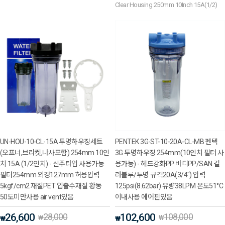
Clear Housing 250mm 10Inch 15A(1/2)
UN-HOU-10-CL-15A 투명하우징세트
PENTEK 3G-ST-10-20A-CL-MB 펜텍
(오프너,브라켓,나사포함) 254mm 10인
3G 투명하우징 254mm(10인치 필터 사
치 15A (1/2인치) - 신주타입 사용가능
용가능) - 헤드강화PP 바디PP/SAN 컬
필터254mm 외경127mm 허용압력
러블루/투명 규격20A(3/4") 압력
5kgf/cm2 재질PET 입출수재질 황동
125psi(8.62bar) 유량38LPM 온도51°C
50도미만사용 air vent있음
이내사용 에어핀있음
26,600
28,000
102,600
108,000
₩
₩
₩
₩