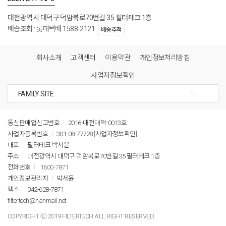
대전광역시 대덕구 덕암북로70번길 35 필터테크 1층
배송조회 : 롯데택배 1588-2121
배송추적
회사소개
고객센터
이용약관
개인정보처리방침
사업자정보확인
통신판매업신고번호
2016-대전대덕-0013호
사업자등록번호
301-08-77728
[사업자정보확인]
대표
필터테크 박서윤
주소
대전광역시 대덕구 덕암북로70번길 35 필터테크 1층
전화번호
1600-7871
개인정보관리자
박서윤
팩스
042-628-7871
filtertech@hanmail.net
COPYRIGHT Ⓒ 2019 FILTERTECH ALL RIGHT RESERVED.