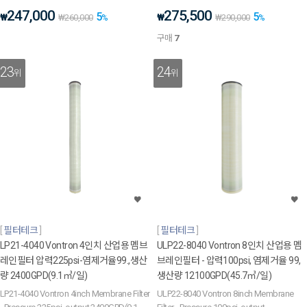
247,000
275,500
5
5
₩
₩
₩
260,000
%
₩
290,000
%
구매
7
23
24
위
위
필터테크
필터테크
LP21-4040 Vontron 4인치 산업용 멤브
ULP22-8040 Vontron 8인치 산업용 멤
레인필터 압력225psi-염제거율99.,생산
브레인필터 - 압력100psi, 염제거율 99,
량 2400GPD(9.1㎥/일)
생산량 12100GPD(45.7㎥/일)
LP21-4040 Vontron 4inch Membrane Filter
ULP22-8040 Vontron 8inch Membrane