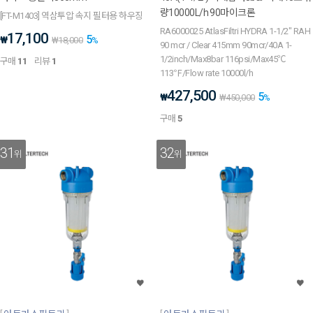
량10000L/h 90마이크론
[FT-M1403] 역삼투압 속지 필터용 하우징
RA6000025 AtlasFiltri HYDRA 1-1/2" RAH
17,100
5
₩
₩
18,000
%
90 mcr / Clear 415mm 90mcr/40A 1-
1/2inch/Max8bar 116psi/Max45℃
구매
11
리뷰
1
113℉/Flow rate 10000l/h
427,500
5
₩
₩
450,000
%
구매
5
31
32
위
위