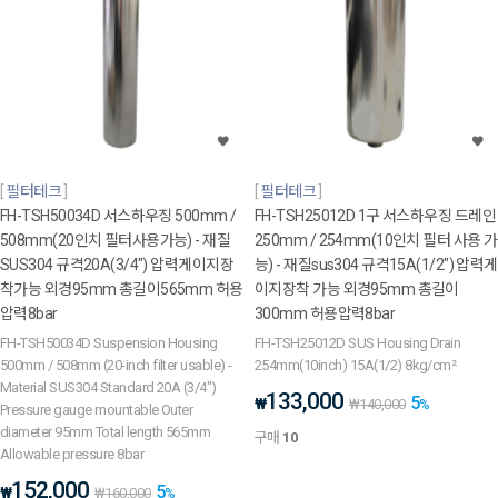
필터테크
필터테크
FH-TSH50034D 서스하우징 500mm /
FH-TSH25012D 1구 서스하우징 드레인
508mm(20인치 필터사용가능) - 재질
250mm / 254mm(10인치 필터 사용 가
SUS304 규격20A(3/4") 압력게이지장
능) - 재질sus304 규격15A(1/2") 압력게
착가능 외경95mm 총길이565mm 허용
이지장착 가능 외경95mm 총길이
압력8bar
300mm 허용압력8bar
FH-TSH50034D Suspension Housing
FH-TSH25012D SUS Housing Drain
500mm / 508mm (20-inch filter usable) -
254mm(10inch) 15A(1/2) 8kg/cm²
Material SUS304 Standard 20A (3/4")
133,000
5
₩
₩
140,000
%
Pressure gauge mountable Outer
diameter 95mm Total length 565mm
구매
10
Allowable pressure 8bar
152,000
5
₩
₩
160,000
%