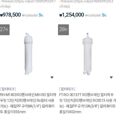
- Pressure 225psi, output 10500GPD(39.7
- Pressure 225psi, output 9600GPD(36.3
㎥/day)
㎥/day)
978,500
1,254,000
5
5
₩
₩
₩
1,030,000
%
₩
1,320,000
%
27
28
위
위
필터테크
필터테크
FIH-M1403 RO멤브레인 MH-RO 멀티하
FT-RO-3013 FT RO멤브레인 멀티하우
우징 12인치(RO멤브레인 Ro필터 사용
징 13인치(RO멤브레인 RO3013 사용 가
가능) - 재질PP 규격8A(1/4") 컬러화이
능) - 재질PP 규격10A(3/8") 컬러화이트
트 총길이355mm
총길이402mm