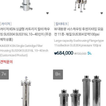
카이저
필터테크
카이저 KSN 싱글형 카트리지 필터 하우
W 대용량 서스하우징 후렌지타입 모음
징 SUS304 SUS316L 10~40인치 (주문
전 11종- 재질 SUS304 압력100psi
제작상품)
Large-capacity Sushousing Flange type
11collection SUS304 pressure 100psi
KAISER KSN Single Cartridge Filter
Housing SUS304 SUS316L 10~40 inch
684,000
5
₩
₩
720,000
%
(Customized Product)
견적문의
7
8
위
위