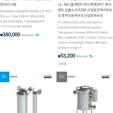
50마이크론
㎠ - 헤드(블랙)PP 바디(투명)PET 에어
벤트 입출수규격25A 산업용전처리하우
RA6000020 AtlasFiltri HYDRA 3/4” RSH
징 후처리용하우징 산업용하우징
50 mcr / Clear 390mm 50mcr/20A
3/4inch/Max8bar 116psi/Max45℃
FT-UNHOU20CL25A Cartridge for
113℉/Flow rate 5000l/h
industrial water treatment system
Transparent housing 500mm(19.6inch
380,000
5
₩
₩
400,000
%
filter available) 25A(1") Head 115mm Cup
513mm Total length 560mm Allowed
pressure 4 kgf/㎠
53,200
5
₩
₩
56,000
%
구매
3
3
4
위
위