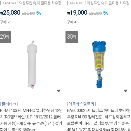
[FIH-M1403] 역삼투압 속지 필터용 하우징
[FT-RO-3013] 역삼투압 속지 필터용 하우징
25,080
19,000
5
5
₩
₩
₩
26,400
%
₩
20,000
%
구매
7
구매
4
29
30
위
위
필터테크
아트라스필트리
FT-M1403 FT MH-RO 멀티하우징 12인
RA6000025 아트라스 하이드라 투명하
치(RO멤브레인 ULP-1812/2012 필터
우징 RAH90 필터전용 - 헤드강화폴리프
사용 가능) - 재질PP 규격8A(1/4") 컬러
로필렌 바디PET 컬러블루/투명 입출수
화이트 총길이360mm
40A(1-1/2") 최대압력8bar 최대45도 유