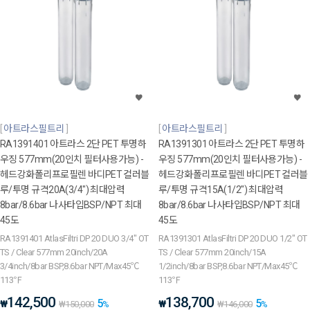
아트라스필트리
아트라스필트리
RA1391401 아트라스 2단 PET 투명하
RA1391301 아트라스 2단 PET 투명하
우징 577mm(20인치 필터사용가능) -
우징 577mm(20인치 필터사용가능) -
헤드강화폴리프로필렌 바디PET 컬러블
헤드강화폴리프로필렌 바디PET 컬러블
루/투명 규격20A(3/4") 최대압력
루/투명 규격15A(1/2") 최대압력
8bar/8.6bar 나사타입BSP/NPT 최대
8bar/8.6bar 나사타입BSP/NPT 최대
45도
45도
RA1391401 AtlasFiltri DP 20 DUO 3/4" OT
RA1391301 AtlasFiltri DP 20 DUO 1/2" OT
TS / Clear 577mm 20inch/20A
TS / Clear 577mm 20inch/15A
3/4inch/8bar BSP,8.6bar NPT/Max45℃
1/2inch/8bar BSP,8.6bar NPT/Max45℃
113℉
113℉
142,500
138,700
5
5
₩
₩
₩
150,000
%
₩
146,000
%