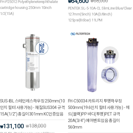
64,600
68,000
₩
₩
FH-P25012 Polyethyleneterephthalate
cartridge housing 250mm 10inch
PENTEK SL-5-10A-CL SlimLine Blue/Clear
1/2(15A)
127mm(5inch) 10A(3/8inch)
125psi(8.6bar) 11LPM
SUS-IBL 스테인레스하우징 250mm(10
FH-C50034 카트리지 투명하우징
인치 필터 사용가능) - 재질SUS304 규격
500mm(19.6인치 필터 사용가능) - 헤
15A(1/2") 총길이301mm KC인증있음
드(블랙)PP 바디(투명)PET 규격
20A(3/4") 에어벤트있음 총길이
131,100
138,000
₩
₩
560mm