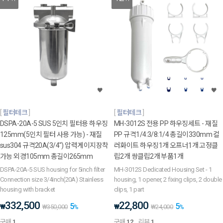
필터테크
필터테크
DSPA-20A-5 SUS 5인치 필터용 하우징
MH-3012S 전용 PP 하우징세트 - 재질
125mm(5인치 필터 사용 가능) - 재질
PP 규격1/4:3/8:1/4 총길이330mm 컬
sus304 규격20A(3/4") 압력게이지장착
러화이트 하우징1개 오프너1개 고정클
가능 외경105mm 총길이265mm
립2개 쌍클립2개 부품1개
DSPA-20A-5 SUS housing for 5inch filter
MH-3012S Dedicated Housing Set - 1
Connection size 3/4inch(20A) Stainless
housing, 1 opener, 2 fixing clips, 2 double
housing with bracket
clips, 1 part
332,500
22,800
5
5
₩
₩
₩
350,000
%
₩
24,000
%
구매
1
구매
12
리뷰
1