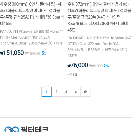
하우징 360mm(10인치 필터사용) - 헤
우징 372mm(10인치 필터 사용가능) -
드강화폴리프로필렌 바디PET 컬러블
헤드강화폴리프로필렌 바디PET 컬러블
루/투명 규격25A(1") 최대압력8.3bar 최
루/투명 규격20A(3/4") 최대압력
대45도
8bar/8.6bar 나사타입BSP/NPT 최대
45도
RA1700711 AtlasFiltri DP BIG 10 Mono 1"
IN TS / Clear 360mm 10inch/25A
RA1380431 AtlasFiltri DP M 10 Mono 3/4"
1inch/Max8.3bar 120psi/Max45℃ 113℉
OT TS / Clear 372mm 10inch/20A
3/4inch/8bar BSP,8.6bar NPT/Max45℃
151,050
5
₩
₩
159,000
%
113℉
76,000
5
₩
₩
80,000
%
구매
3
1
2
3
4