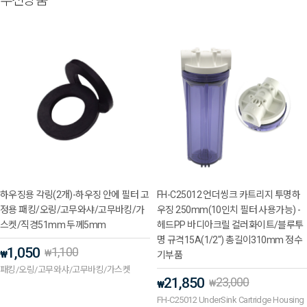
추천상품
하우징용 각링(2개)-하우징 안에 필터 고
FH-C25012 언더씽크 카트리지 투명하
정용 패킹/오링/고무와샤/고무바킹/가
우징 250mm(10인치 필터 사용가능) -
스켓/직경51mm 두께5mm
헤드PP 바디아크릴 컬러화이트/블루투
명 규격15A(1/2") 총길이310mm 정수
1,050
1,100
₩
₩
기부품
패킹/오링/고무와샤/고무바킹/가스켓
21,850
23,000
₩
₩
FH-C25012 UnderSink Cartridge Housing