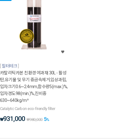
필터테크
카탈리틱카본 친환경 여과재 30L - 활성
탄,유기물 및 무기 중금속제거,입상과립,
입자크기0.6~2.4mm,함수량5(max.)%,
입자경도98(min.)%,진비중
630~640kg/m³
Catalytic Carbon eco-friendly filter
931,000
5
₩
₩
980,000
%