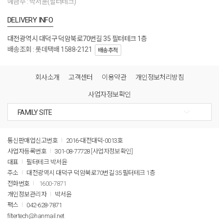
예금주 : 박서윤(필터테크)
DELIVERY INFO
대전광역시 대덕구 덕암북로70번길 35 필터테크 1층
배송조회 : 롯데택배 1588-2121
배송추적
회사소개
고객센터
이용약관
개인정보처리방침
사업자정보확인
통신판매업신고번호
2016-대전대덕-0013호
사업자등록번호
301-08-77728
[사업자정보확인]
대표
필터테크 박서윤
주소
대전광역시 대덕구 덕암북로70번길 35 필터테크 1층
전화번호
1600-7871
개인정보관리자
박서윤
팩스
042-628-7871
filtertech@hanmail.net