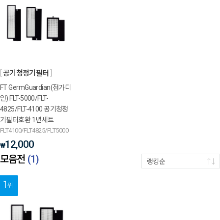
공기청정기필터
FT GermGuardian(점가디
언) FLT-5000/FLT-
4825/FLT-4100 공기청정
기필터호환 1년세트
FLT4100/FLT4825/FLT5000
12,000
₩
모음전
(
1
)
랭킹순
1
위