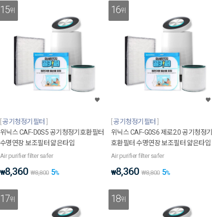
15
16
위
위
공기청정기필터
공기청정기필터
위닉스 CAF-D0S5 공기청정기호환필터
위닉스 CAF-G0S6 제로2.0 공기청정기
수명연장 보조필터 얇은타입
호환필터 수명연장 보조필터 얇은타입
Air purifier filter safer
Air purifier filter safer
8,360
8,360
5
5
₩
₩
₩
8,800
%
₩
8,800
%
17
18
위
위