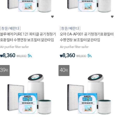
창문/베란다
창문/베란다
블루에어 PURE 121 파티클 공기청정기
오아 OA-AP001 공기청정기호환필터
호환필터 수명연장 보조필터 얇은타입
수명연장 보조필터 얇은타입
Air purifier filter safer
Air purifier filter safer
8,360
8,360
5
5
₩
₩
₩
8,800
%
₩
8,800
%
39
40
위
위