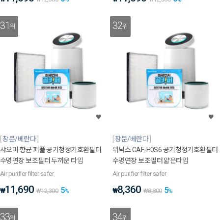
31
32
위
위
창문/베란다
창문/베란다
샤오미 항균 퍼플 공기청정기호환필터
위닉스 CAF-H0S6 공기청정기호환필터
수명연장 보조필터 두꺼운 타입
수명연장 보조필터 얇은타입
Air purifier filter safer
Air purifier filter safer
11,690
8,360
5
5
₩
₩
₩
12,300
%
₩
8,800
%
33
34
위
위