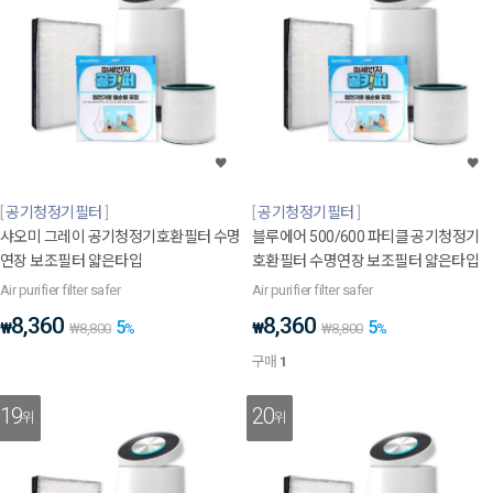
공기청정기필터
공기청정기필터
샤오미 그레이 공기청정기호환필터 수명
블루에어 500/600 파티클 공기청정기
연장 보조필터 얇은타입
호환필터 수명연장 보조필터 얇은타입
Air purifier filter safer
Air purifier filter safer
8,360
8,360
5
5
₩
₩
₩
8,800
%
₩
8,800
%
구매
1
19
20
위
위