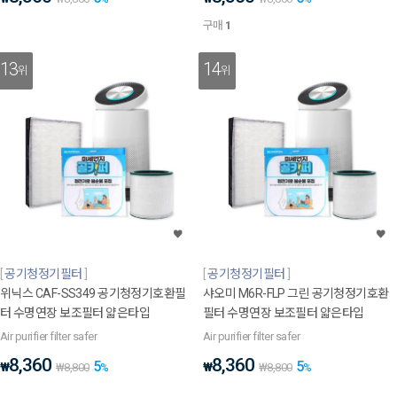
구매
1
13
14
위
위
공기청정기필터
공기청정기필터
위닉스 CAF-SS349 공기청정기호환필
샤오미 M6R-FLP 그린 공기청정기호환
터 수명연장 보조필터 얇은타입
필터 수명연장 보조필터 얇은타입
Air purifier filter safer
Air purifier filter safer
8,360
8,360
5
5
₩
₩
₩
8,800
%
₩
8,800
%