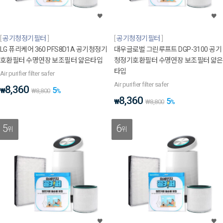
공기청정기필터
공기청정기필터
LG 퓨리케어 360 PFS8D1A 공기청정기
대우글로벌 그린루프트 DGP-3100 공기
호환필터 수명연장 보조필터 얇은타입
청정기호환필터 수명연장 보조필터 얇은
타입
Air purifier filter safer
Air purifier filter safer
8,360
5
₩
₩
8,800
%
8,360
5
₩
₩
8,800
%
5
6
위
위