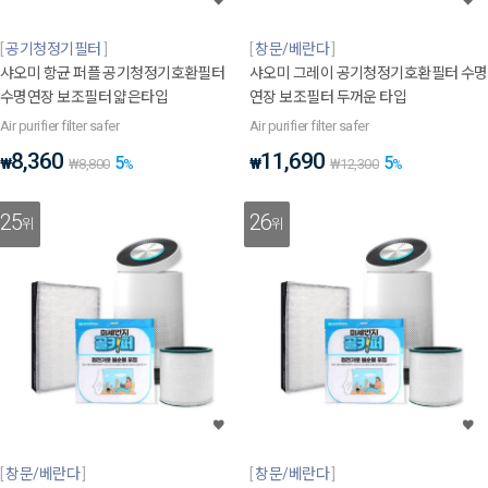
공기청정기필터
창문/베란다
샤오미 항균 퍼플 공기청정기호환필터
샤오미 그레이 공기청정기호환필터 수명
수명연장 보조필터 얇은타입
연장 보조필터 두꺼운 타입
Air purifier filter safer
Air purifier filter safer
8,360
11,690
5
5
₩
₩
₩
8,800
%
₩
12,300
%
25
26
위
위
창문/베란다
창문/베란다