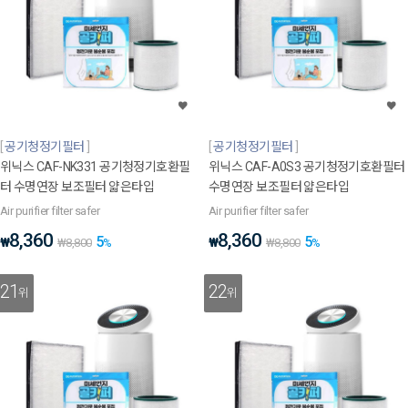
공기청정기필터
공기청정기필터
위닉스 CAF-NK331 공기청정기호환필
위닉스 CAF-A0S3 공기청정기호환필터
터 수명연장 보조필터 얇은타입
수명연장 보조필터 얇은타입
Air purifier filter safer
Air purifier filter safer
8,360
8,360
5
5
₩
₩
₩
8,800
%
₩
8,800
%
21
22
위
위