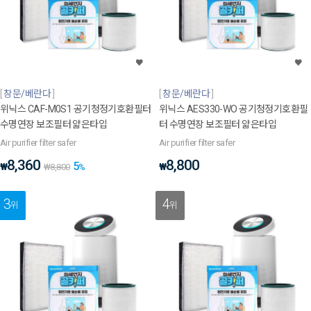
창문/베란다
창문/베란다
위닉스 CAF-M0S1 공기청정기호환필터
위닉스 AES330-WO 공기청정기호환필
수명연장 보조필터 얇은타입
터 수명연장 보조필터 얇은타입
Air purifier filter safer
Air purifier filter safer
8,360
8,800
5
₩
₩
₩
8,800
%
3
4
위
위