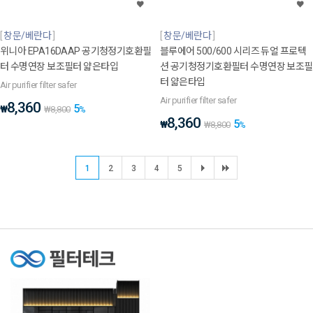
창문/베란다
창문/베란다
위니아 EPA16DAAP 공기청정기호환필
블루에어 500/600 시리즈 듀얼 프로텍
터 수명연장 보조필터 얇은타입
션 공기청정기호환필터 수명연장 보조필
터 얇은타입
Air purifier filter safer
Air purifier filter safer
8,360
5
₩
₩
8,800
%
8,360
5
₩
₩
8,800
%
1
2
3
4
5