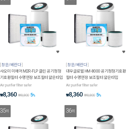
창문/베란다
창문/베란다
샤오미 미에어 M2R-FLP 클린 공기청정
대우글로벌 HM-8000 공기청정기호환
기호환필터 수명연장 보조필터 얇은타입
필터 수명연장 보조필터 얇은타입
Air purifier filter safer
Air purifier filter safer
8,360
8,360
5
5
₩
₩
₩
8,800
%
₩
8,800
%
35
36
위
위