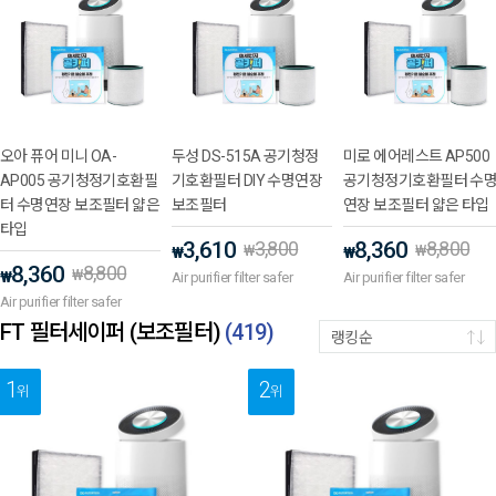
오아 퓨어 미니 OA-
두성 DS-515A 공기청정
미로 에어레스트 AP500
AP005 공기청정기호환필
기호환필터 DIY 수명연장
공기청정기호환필터 수
터 수명연장 보조필터 얇은
보조필터
연장 보조필터 얇은 타입
타입
3,610
3,800
8,360
8,800
₩
₩
₩
₩
8,360
8,800
₩
₩
Air purifier filter safer
Air purifier filter safer
Air purifier filter safer
FT 필터세이퍼 (보조필터)
(
419
)
랭킹순
1
2
위
위