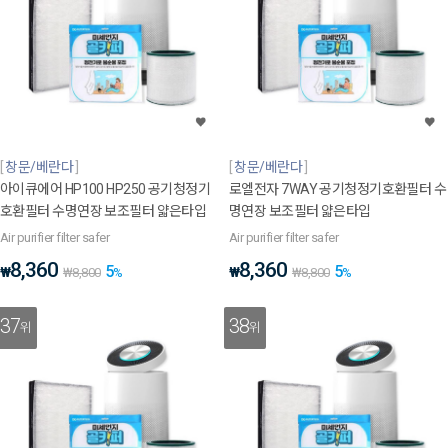
창문/베란다
창문/베란다
아이큐에어 HP100 HP250 공기청정기
로엘전자 7WAY 공기청정기호환필터 수
호환필터 수명연장 보조필터 얇은타입
명연장 보조필터 얇은타입
Air purifier filter safer
Air purifier filter safer
8,360
8,360
5
5
₩
₩
₩
8,800
%
₩
8,800
%
37
38
위
위