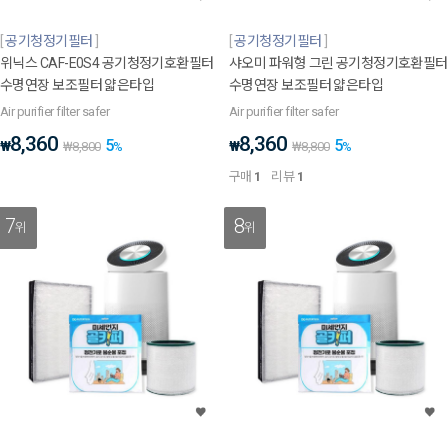
공기청정기필터
공기청정기필터
위닉스 CAF-E0S4 공기청정기호환필터
샤오미 파워형 그린 공기청정기호환필터
수명연장 보조필터 얇은타입
수명연장 보조필터 얇은타입
Air purifier filter safer
Air purifier filter safer
8,360
8,360
5
5
₩
₩
₩
8,800
%
₩
8,800
%
구매
1
리뷰
1
7
8
위
위