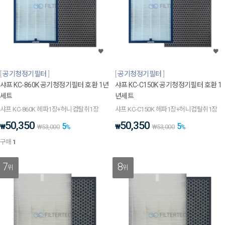
공기청정기필터
공기청정기필터
샤프 KC-860K 공기청정기필터 호환 1년
샤프 KC-C150K 공기청정기필터 호환 1
세트
년세트
샤프 KC-860K 헤파1장+허니컴탈취1장
샤프 KC-C150K 헤파1장+허니컴탈취1장
50,350
50,350
5
5
₩
₩
₩
53,000
%
₩
53,000
%
구매
1
7
8
위
위