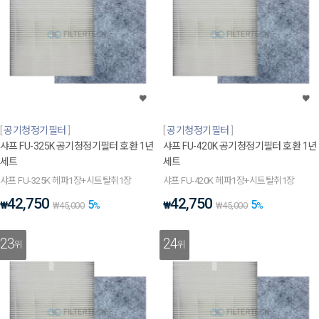
공기청정기필터
공기청정기필터
샤프 FU-325K 공기청정기필터 호환 1년
샤프 FU-420K 공기청정기필터 호환 1년
세트
세트
샤프 FU-325K 헤파1장+시트탈취1장
샤프 FU-420K 헤파1장+시트탈취1장
42,750
42,750
5
5
₩
₩
₩
45,000
%
₩
45,000
%
23
24
위
위