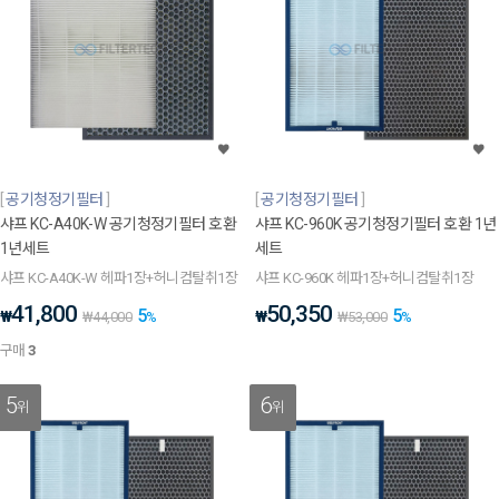
공기청정기필터
공기청정기필터
샤프 KC-A40K-W 공기청정기필터 호환
샤프 KC-960K 공기청정기필터 호환 1년
1년세트
세트
샤프 KC-A40K-W 헤파1장+허니컴탈취1장
샤프 KC-960K 헤파1장+허니컴탈취1장
41,800
50,350
5
5
₩
₩
₩
44,000
%
₩
53,000
%
구매
3
5
6
위
위