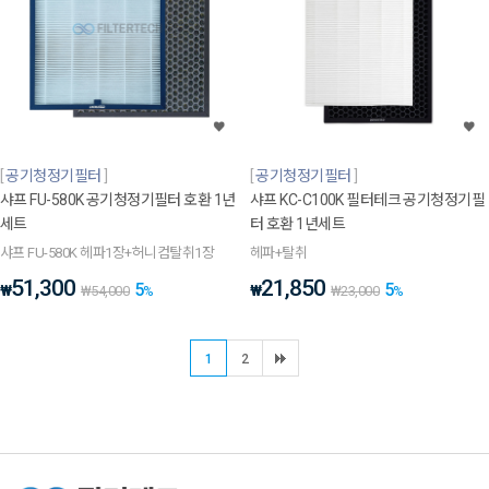
공기청정기필터
공기청정기필터
샤프 FU-580K 공기청정기필터 호환 1년
샤프 KC-C100K 필터테크 공기청정기필
세트
터 호환 1년세트
샤프 FU-580K 헤파1장+허니컴탈취1장
헤파+탈취
51,300
21,850
5
5
₩
₩
₩
54,000
%
₩
23,000
%
1
2