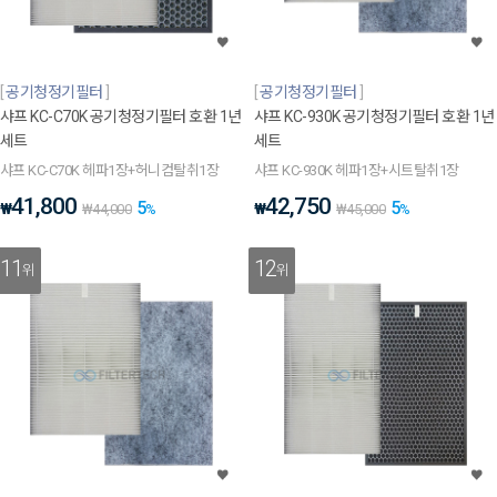
공기청정기필터
공기청정기필터
샤프 KC-C70K 공기청정기필터 호환 1년
샤프 KC-930K 공기청정기필터 호환 1년
세트
세트
샤프 KC-C70K 헤파1장+허니컴탈취1장
샤프 KC-930K 헤파1장+시트탈취1장
41,800
42,750
5
5
₩
₩
₩
44,000
%
₩
45,000
%
11
12
위
위