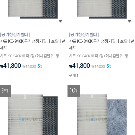
공기청정기필터
공기청정기필터
샤프 KC-940K 공기청정기필터 호환 1년
샤프 KC-840K 공기청정기필터 호환 1년
세트
세트
샤프 KC-940K 헤파1장+허니컴탈취1장
샤프 KC-840K 헤파1장+허니컴탈취1장
41,800
41,800
5
5
₩
₩
₩
44,000
%
₩
44,000
%
구매
1
9
10
위
위