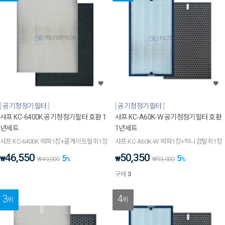
공기청정기필터
공기청정기필터
샤프 KC-6400K 공기청정기필터 호환 1
샤프 KC-A60K-W 공기청정기필터 호환
년세트
1년세트
샤프 KC-6400K 헤파1장+콜게이트탈취1장
샤프 KC-A60K-W 헤파1장+허니컴탈취1장
46,550
50,350
5
5
₩
₩
₩
49,000
%
₩
53,000
%
구매
3
3
4
위
위