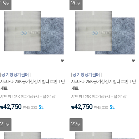
19
20
위
위
공기청정기필터
공기청정기필터
샤프 FU-23K 공기청정기필터 호환 1년
샤프 FU-25K 공기청정기필터 호환 1년
세트
세트
샤프 FU-23K 헤파1장+시트탈취1장
샤프 FU-25K 헤파1장+시트탈취1장
42,750
42,750
5
5
₩
₩
₩
45,000
%
₩
45,000
%
21
22
위
위