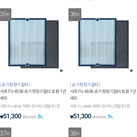
35
36
위
위
공기청정기필터
공기청정기필터
샤프 FU-455K 공기청정기필터 호환 1년
샤프 FU-460K 공기청정기필터 호환 1년
세트
세트
샤프 FU-455K 헤파1장+허니컴탈취1장
샤프 FU-460K 헤파1장+허니컴탈취1장
51,300
51,300
5
5
₩
₩
₩
54,000
%
₩
54,000
%
37
38
위
위