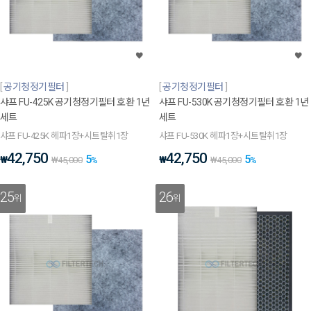
공기청정기필터
공기청정기필터
샤프 FU-425K 공기청정기필터 호환 1년
샤프 FU-530K 공기청정기필터 호환 1년
세트
세트
샤프 FU-425K 헤파1장+시트탈취1장
샤프 FU-530K 헤파1장+시트탈취1장
42,750
42,750
5
5
₩
₩
₩
45,000
%
₩
45,000
%
25
26
위
위