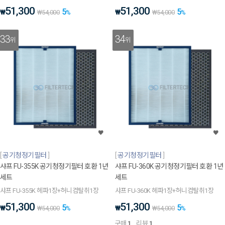
51,300
51,300
5
5
₩
₩
₩
54,000
%
₩
54,000
%
33
34
위
위
공기청정기필터
공기청정기필터
샤프 FU-355K 공기청정기필터 호환 1년
샤프 FU-360K 공기청정기필터 호환 1년
세트
세트
샤프 FU-355K 헤파1장+허니컴탈취1장
샤프 FU-360K 헤파1장+허니컴탈취1장
51,300
51,300
5
5
₩
₩
₩
54,000
%
₩
54,000
%
구매
1
리뷰
1