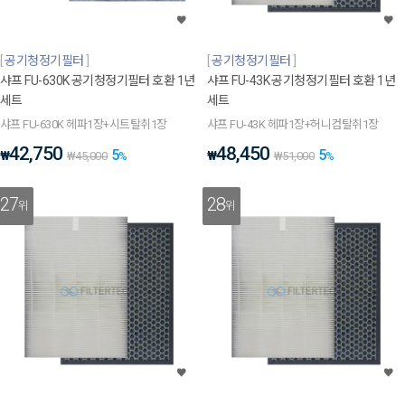
공기청정기필터
공기청정기필터
샤프 FU-630K 공기청정기필터 호환 1년
샤프 FU-43K 공기청정기필터 호환 1년
세트
세트
샤프 FU-630K 헤파1장+시트탈취1장
샤프 FU-43K 헤파1장+허니컴탈취1장
42,750
48,450
5
5
₩
₩
₩
45,000
%
₩
51,000
%
27
28
위
위