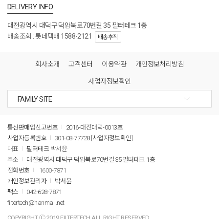
DELIVERY INFO
대전광역시 대덕구 덕암북로70번길 35 필터테크 1층
배송조회 : 롯데택배 1588-2121
배송추적
회사소개
고객센터
이용약관
개인정보처리방침
사업자정보확인
통신판매업신고번호
2016-대전대덕-0013호
사업자등록번호
301-08-77728
[사업자정보확인]
대표
필터테크 박서윤
주소
대전광역시 대덕구 덕암북로70번길 35 필터테크 1층
전화번호
1600-7871
개인정보관리자
박서윤
팩스
042-628-7871
filtertech@hanmail.net
COPYRIGHT Ⓒ 2019 FILTERTECH ALL RIGHT RESERVED.