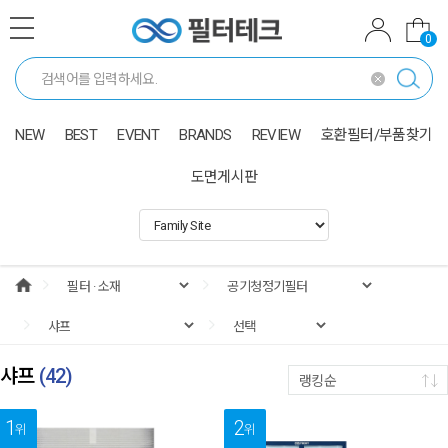
0
NEW
BEST
EVENT
BRANDS
REVIEW
호환필터/부품찾기
도면게시판
샤프
(
42
)
랭킹순
1
2
위
위