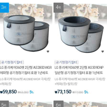
3
4
위
위
공기청정기필터
공기청정기필터
LG 퓨리케어360펫 2단형 AS280DWGR
LG 퓨리케어360펫 2단형 AS309DNP
헤파형 공기청정기필터 호환 1년세트
일반형 공기청정기필터 호환 1년세트
LG 퓨리케어360펫 AS280DWGR 극세2장
LG 퓨리케어360펫 AS280DWGR 극세2장
+헤파2장
+헤파2장+탈취2장
59,850
73,150
5
5
₩
₩
₩
63,000
%
₩
77,000
%
5
6
위
위