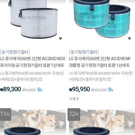
공기청정기필터
공기청정기필터
LG 퓨리케어360펫 2단형 AS280DWGR
LG 퓨리케어360펫 2단형 AS309DNP
프리미엄 공기청정기필터 호환 1년세트
정품형 공기청정기필터 호환 1년세트
LG 퓨리케어360펫 AS280DWGR 극세2장
LG 퓨리케어360펫 AS280DWGR 극세2장
+헤파2장+콜게이트탈취2장
+헤파2장+콜게이트탈취2장
89,300
95,950
5
5
₩
₩
₩
94,000
%
₩
101,000
%
구매
1
11
12
위
위