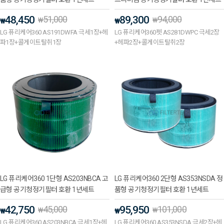
48,450
51,000
89,300
94,000
₩
₩
₩
₩
LG 퓨리케어360 AS191DWFA 극세1장+헤
LG 퓨리케어360펫 AS281DWPC 극세2장
파1장+콜게이트탈취1장
+헤파2장+콜게이트탈취2장
LG 퓨리케어360 1단형 AS203NBCA 고
LG 퓨리케어360 2단형 AS353NSDA 정
급형 공기청정기필터 호환 1년세트
품형 공기청정기필터 호환 1년세트
42,750
45,000
95,950
101,000
₩
₩
₩
₩
LG 퓨리케어360 AS203NBCA 극세1장+헤
LG 퓨리케어360 AS353NSDA 극세2장+헤