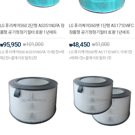
LG 퓨리케어360 2단형 AS351NGFA 정
LG 퓨리케어360펫 1단형 AS171DWFC
품형 공기청정기필터 호환 1년세트
정품형 공기청정기필터 호환 1년세트
95,950
101,000
48,450
51,000
₩
₩
₩
₩
LG 퓨리케어360 AS351NGFA 극세2장+헤
LG 퓨리케어360펫 AS171DWFC 극세1장
파2장+콜게이트탈취2장
+헤파1장+콜게이트탈취1장