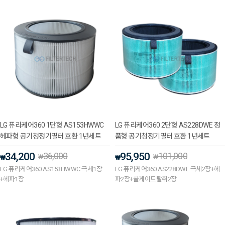
LG 퓨리케어360 1단형 AS153HWWC
LG 퓨리케어360 2단형 AS228DWE 정
헤파형 공기청정기필터 호환 1년세트
품형 공기청정기필터 호환 1년세트
34,200
36,000
95,950
101,000
₩
₩
₩
₩
LG 퓨리케어360 AS153HWWC 극세1장
LG 퓨리케어360 AS228DWE 극세2장+헤
+헤파1장
파2장+콜게이트탈취2장