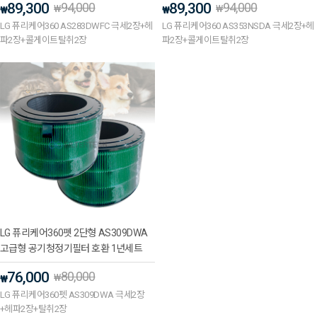
89,300
94,000
89,300
94,000
₩
₩
₩
₩
LG 퓨리케어360 AS283DWFC 극세2장+헤
LG 퓨리케어360 AS353NSDA 극세2장+헤
파2장+콜게이트탈취2장
파2장+콜게이트탈취2장
LG 퓨리케어360펫 2단형 AS309DWA
고급형 공기청정기필터 호환 1년세트
76,000
80,000
₩
₩
LG 퓨리케어360펫 AS309DWA 극세2장
+헤파2장+탈취2장