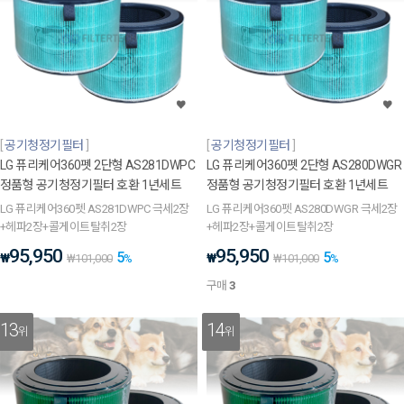
공기청정기필터
공기청정기필터
LG 퓨리케어360펫 2단형 AS281DWPC
LG 퓨리케어360펫 2단형 AS280DWGR
정품형 공기청정기필터 호환 1년세트
정품형 공기청정기필터 호환 1년세트
LG 퓨리케어360펫 AS281DWPC 극세2장
LG 퓨리케어360펫 AS280DWGR 극세2장
+헤파2장+콜게이트탈취2장
+헤파2장+콜게이트탈취2장
95,950
95,950
5
5
₩
₩
₩
101,000
%
₩
101,000
%
구매
3
13
14
위
위