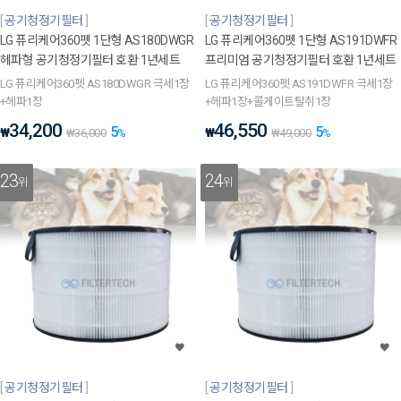
공기청정기필터
공기청정기필터
LG 퓨리케어360펫 1단형 AS180DWGR
LG 퓨리케어360펫 1단형 AS191DWFR
헤파형 공기청정기필터 호환 1년세트
프리미엄 공기청정기필터 호환 1년세트
LG 퓨리케어360펫 AS180DWGR 극세1장
LG 퓨리케어360펫 AS191DWFR 극세1장
+헤파1장
+헤파1장+콜게이트탈취1장
34,200
46,550
5
5
₩
₩
₩
36,000
%
₩
49,000
%
23
24
위
위
공기청정기필터
공기청정기필터