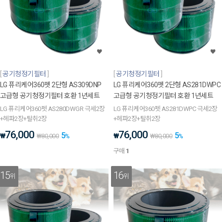
공기청정기필터
공기청정기필터
LG 퓨리케어360펫 2단형 AS309DNP
LG 퓨리케어360펫 2단형 AS281DWPC
고급형 공기청정기필터 호환 1년세트
고급형 공기청정기필터 호환 1년세트
LG 퓨리케어360펫 AS280DWGR 극세2장
LG 퓨리케어360펫 AS281DWPC 극세2장
+헤파2장+탈취2장
+헤파2장+탈취2장
76,000
76,000
5
5
₩
₩
₩
80,000
%
₩
80,000
%
구매
1
15
16
위
위