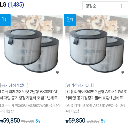
LG
(
1,485
)
랭킹순
1
2
위
위
공기청정기필터
공기청정기필터
LG 퓨리케어360펫 2단형 AS309DNP
LG 퓨리케어360펫 2단형 AS281DWPC
헤파형 공기청정기필터 호환 1년세트
헤파형 공기청정기필터 호환 1년세트
LG 퓨리케어360펫 AS280DWGR 극세2장
LG 퓨리케어360펫 AS281DWPC 극세2장
+헤파2장
+헤파2장
59,850
59,850
5
5
₩
₩
₩
63,000
%
₩
63,000
%