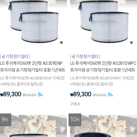
공기청정기필터
공기청정기필터
LG 퓨리케어360펫 2단형 AS309DNP
LG 퓨리케어360펫 2단형 AS281DWPC
프리미엄 공기청정기필터 호환 1년세트
프리미엄 공기청정기필터 호환 1년세트
LG 퓨리케어360펫 AS280DWGR 극세2장
LG 퓨리케어360펫 AS281DWPC 극세2장
+헤파2장+콜게이트탈취2장
+헤파2장+콜게이트탈취2장
89,300
89,300
5
5
₩
₩
₩
94,000
%
₩
94,000
%
구매
1
9
10
위
위