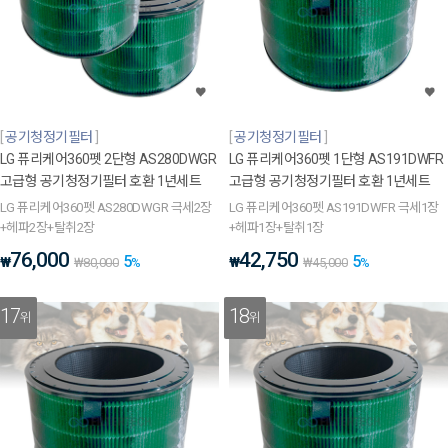
공기청정기필터
공기청정기필터
LG 퓨리케어360펫 2단형 AS280DWGR
LG 퓨리케어360펫 1단형 AS191DWFR
고급형 공기청정기필터 호환 1년세트
고급형 공기청정기필터 호환 1년세트
LG 퓨리케어360펫 AS280DWGR 극세2장
LG 퓨리케어360펫 AS191DWFR 극세1장
+헤파2장+탈취2장
+헤파1장+탈취1장
76,000
42,750
5
5
₩
₩
₩
80,000
%
₩
45,000
%
17
18
위
위