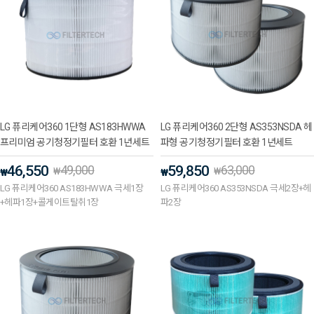
LG 퓨리케어360 1단형 AS183HWWA
LG 퓨리케어360 2단형 AS353NSDA 헤
프리미엄 공기청정기필터 호환 1년세트
파형 공기청정기필터 호환 1년세트
46,550
49,000
59,850
63,000
₩
₩
₩
₩
LG 퓨리케어360 AS183HWWA 극세1장
LG 퓨리케어360 AS353NSDA 극세2장+헤
+헤파1장+콜게이트탈취1장
파2장