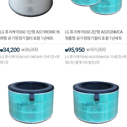
LG 퓨리케어360 1단형 AS199DWR 헤
LG 퓨리케어360 2단형 AS353NMCA
파형 공기청정기필터 호환 1년세트
정품형 공기청정기필터 호환 1년세트
34,200
36,000
95,950
101,000
₩
₩
₩
₩
LG 퓨리케어360 AS199DWR 극세1장+헤
LG 퓨리케어360 AS353NMCA 극세2장+헤
파1장
파2장+콜게이트탈취2장