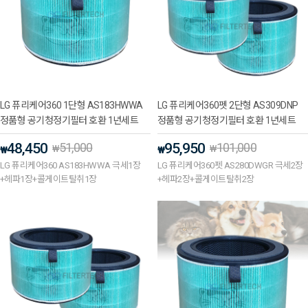
LG 퓨리케어360 1단형 AS183HWWA
LG 퓨리케어360펫 2단형 AS309DNP
정품형 공기청정기필터 호환 1년세트
정품형 공기청정기필터 호환 1년세트
48,450
51,000
95,950
101,000
₩
₩
₩
₩
LG 퓨리케어360 AS183HWWA 극세1장
LG 퓨리케어360펫 AS280DWGR 극세2장
+헤파1장+콜게이트탈취1장
+헤파2장+콜게이트탈취2장