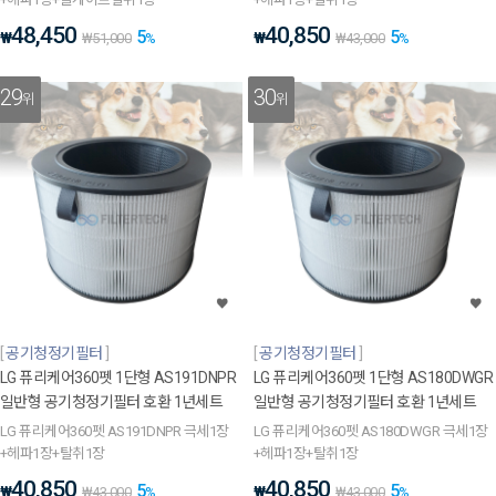
48,450
40,850
5
5
₩
₩
₩
51,000
%
₩
43,000
%
29
30
위
위
공기청정기필터
공기청정기필터
LG 퓨리케어360펫 1단형 AS191DNPR
LG 퓨리케어360펫 1단형 AS180DWGR
일반형 공기청정기필터 호환 1년세트
일반형 공기청정기필터 호환 1년세트
LG 퓨리케어360펫 AS191DNPR 극세1장
LG 퓨리케어360펫 AS180DWGR 극세1장
+헤파1장+탈취1장
+헤파1장+탈취1장
40,850
40,850
5
5
₩
₩
₩
43,000
%
₩
43,000
%