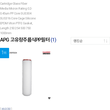
Cartridge Glass Fiber
Media Micron Rating 0.2-
0.45um PP Core SUS304
SUS316 Core Cage Silicone
EPDM Viton PTFE Gasket,
Length 250 254 500 750
1000mm
APG 고유량주름식PP필터
(
1
)
랭킹순
1
위
카이저