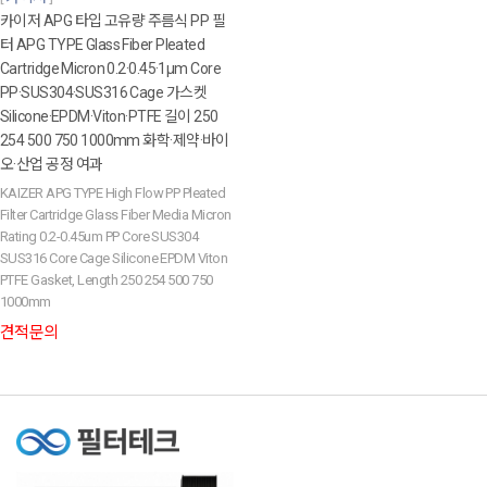
카이저 APG 타입 고유량 주름식 PP 필
터 APG TYPE Glass Fiber Pleated
Cartridge Micron 0.2·0.45·1µm Core
PP·SUS304·SUS316 Cage 가스켓
Silicone·EPDM·Viton·PTFE 길이 250
254 500 750 1000mm 화학·제약·바이
오·산업 공정 여과
KAIZER APG TYPE High Flow PP Pleated
Filter Cartridge Glass Fiber Media Micron
Rating 0.2-0.45um PP Core SUS304
SUS316 Core Cage Silicone EPDM Viton
PTFE Gasket, Length 250 254 500 750
1000mm
견적문의